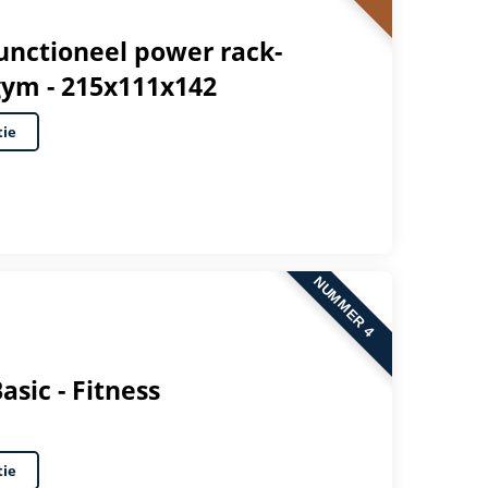
unctioneel power rack-
gym - 215x111x142
tie
NUMMER 4
sic - Fitness
tie