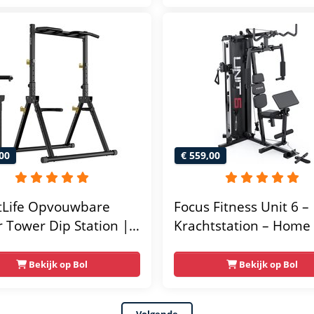
 Fitness Station -
Gym - Thuis Sporten
elbaar - Geschikt voor
ttraining - Tot 150 kg
00
€ 559,00
tLife Opvouwbare
Focus Fitness Unit 6 –
 Tower Dip Station |
Krachtstation – Hom
taande optrekstang tot
– 70 kg – Leg Curl
g met dipbars en
Bekijk op Bol
Bekijk op Bol
rsteunen |
tstation Krachttoren |