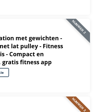
NUMMER 2
ation met gewichten -
 lat pulley - Fitness
is - Compact en
. gratis fitness app
tie
NUMMER 3