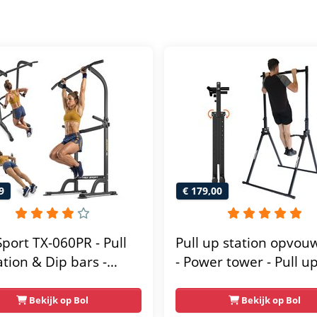
9
€ 179,00
Sport TX-060PR - Pull
Pull up station opvou
ation & Dip bars -
- Power tower - Pull u
s - Pull up rack -
- Pull up bar - FPT165
functioneel - Power
Bekijk op Bol
Bekijk op Bol