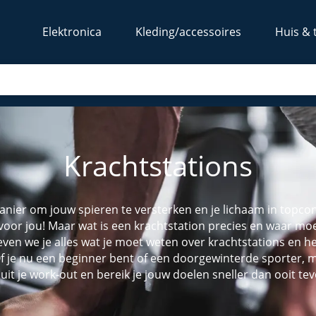
Elektronica
Kleding/accessoires
Huis & 
Krachtstations
nier om jouw spieren te versterken en je lichaam in topcond
 voor jou! Maar wat is een krachtstation precies en waar moet
 geven we je alles wat je moet weten over krachtstations en 
 je nu een beginner bent of een doorgewinterde sporter, me
 uit je work-out en bereik je jouw doelen sneller dan ooit te