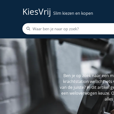
KiesVrij
Slim kiezen en kopen
Ben je op zoek naar een ma
krachtstation wellicht iets
van de juiste? In dit artikel
een weloverwogen keuze. Of
alles