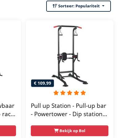
Sorteer:
Populariteit
€ 109,99
wbaar
Pull up Station - Pull-up bar
p rack
- Powertower - Dip station -
Voor Pull-ups, Dips, Leg
raises en Push-ups -
Bekijk op Bol