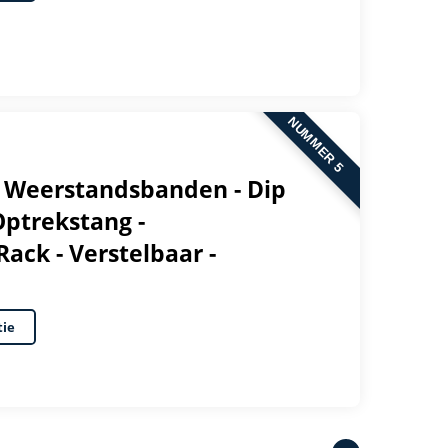
NUMMER 5
 - Weerstandsbanden - Dip
 Optrekstang -
Rack - Verstelbaar -
tie