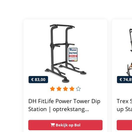
€ 83,00
€ 74,8
DH FitLife Power Tower Dip
Trex 
Station | optrekstang
up St
vrijstaand | dip barren
Fitnes
rugtrainer | krachtstation
Multi
Bekijk op Bol