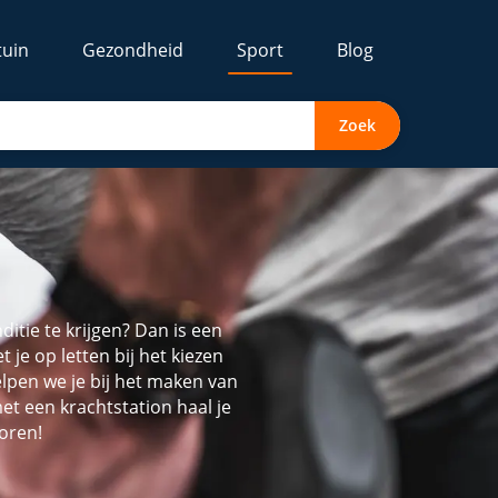
tuin
Gezondheid
Sport
Blog
Zoek
itie te krijgen? Dan is een
 je op letten bij het kiezen
helpen we je bij het maken van
t een krachtstation haal je
voren!