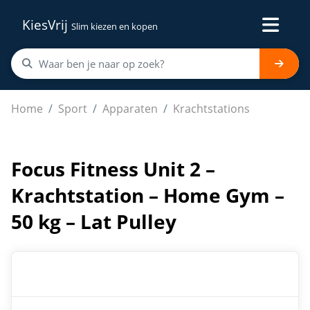
KiesVrij
Slim kiezen en kopen
Focus Fitness Unit 2 – Krachtstation – Home Gym – 50 kg
Home
Sport
Apparaten
Krachtstations
Focus Fitness Unit 2 –
Krachtstation – Home Gym –
50 kg – Lat Pulley