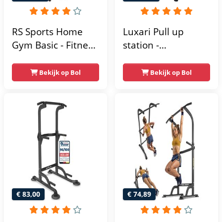
RS Sports Home
Luxari Pull up
Gym Basic - Fitness
station -
Krachtstation
Weerstandsbanden
- Dip Station - Pull
Bekijk op Bol
Bekijk op Bol
Up Bar -
Optrekstang -
Krachtstation -
Power Rack -
Verstelbaar -
Krachttraining
€ 83,00
€ 74,89