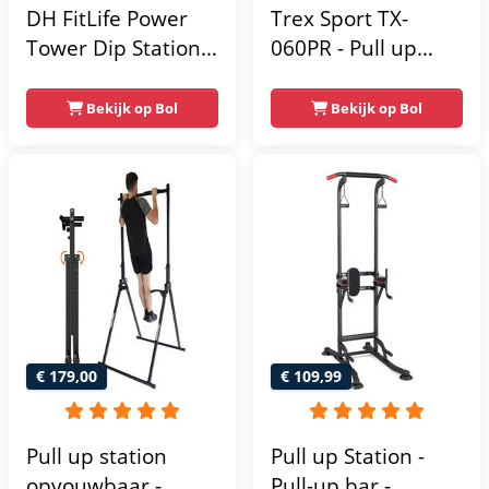
DH FitLife Power
Trex Sport TX-
Tower Dip Station |
060PR - Pull up
optrekstang
Station & Dip bars -
vrijstaand | dip
Fitness - Pull up
Bekijk op Bol
Bekijk op Bol
barren rugtrainer |
rack -
krachtstation
Multifunctioneel -
krachttoren |
Power Tower
fitnessstation |
Fitness Station -
power rack voor
Home Gym - Thuis
thuis gym |
Sporten
krachttraining voor
Verstelbaar -
thuis
Geschikt voor
Krachttraining - Tot
€ 179,00
€ 109,99
150 kg
Pull up station
Pull up Station -
opvouwbaar -
Pull-up bar -