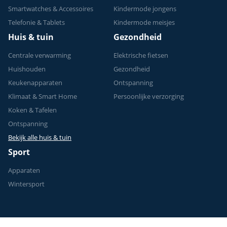
Smartwatches & Accessoires
Kindermode jongens
Telefonie & Tablets
Kindermode meisjes
Huis & tuin
Gezondheid
Centrale verwarming
Elektrische fietsen
Huishouden
Gezondheid
Keukenapparaten
Ontspanning
Klimaat & Smart Home
Persoonlijke verzorging
Koken & Tafelen
Ontspanning
Bekijk alle huis & tuin
Sport
Apparaten
Wintersport