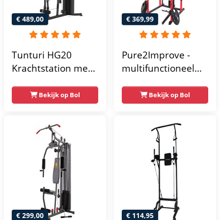
€ 489,00
€ 369,99
Tunturi HG20
Pure2Improve -
Krachtstation met
multifunctioneel
gewichten -
power rack-
Compacte home
krachtstation -
Bekijk op Bol
Bekijk op Bol
gym met lat pulley
home gym -
- Fitness
215x111x142
krachtstation voor
thuis - Compact en
multifunctioneel -
Incl. gratis fitness
app
€ 299,00
€ 114,95