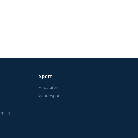
tand
Fitnessfiets met lage instap
Sport
n
Apparaten
Wintersport
orging