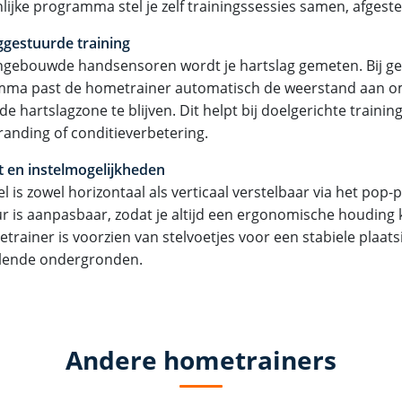
lijke programma stel je zelf trainingssessies samen, afgest
ggestuurde training
ingebouwde handsensoren wordt je hartslag gemeten. Bij ge
ma past de hometrainer automatisch de weerstand aan o
de hartslagzone te blijven. Dit helpt bij doelgerichte trainin
randing of conditieverbetering.
 en instelmogelijkheden
l is zowel horizontaal als verticaal verstelbaar via het pop
ur is aanpasbaar, zodat je altijd een ergonomische houdin
trainer is voorzien van stelvoetjes voor een stabiele plaats
llende ondergronden.
Andere hometrainers