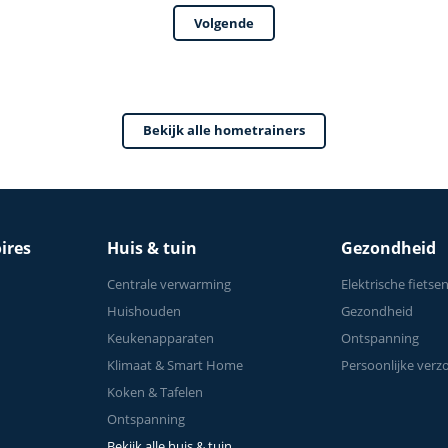
Zadel – 0-100% Weers
Volgende
Bekijk alle hometrainers
ires
Huis & tuin
Gezondheid
Centrale verwarming
Elektrische fietse
Huishouden
Gezondheid
Keukenapparaten
Ontspanning
Klimaat & Smart Home
Persoonlijke verz
Koken & Tafelen
Ontspanning
Bekijk alle huis & tuin