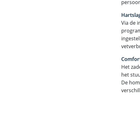
persoon
Hartsla
Via de 
program
ingestel
vetverb
Comfort
Het zade
het stu
De home
verschi