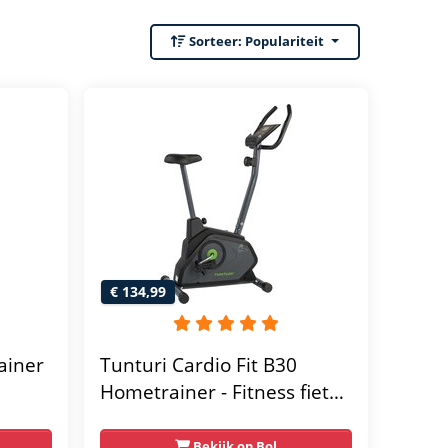
Sorteer:
Populariteit
€ 134,99
ainer
Tunturi Cardio Fit B30
Hometrainer - Fitness fiets
met 8 weerstandsniveaus -
Tablethouder -
Bekijk op Bol