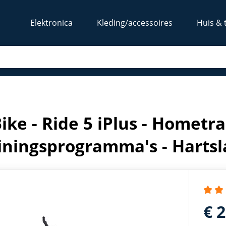
Elektronica
Kleding/accessoires
Huis & 
iningsprogramma's - Hartslagsensoren
Bike - Ride 5 iPlus - Hometra
iningsprogramma's - Harts
€ 