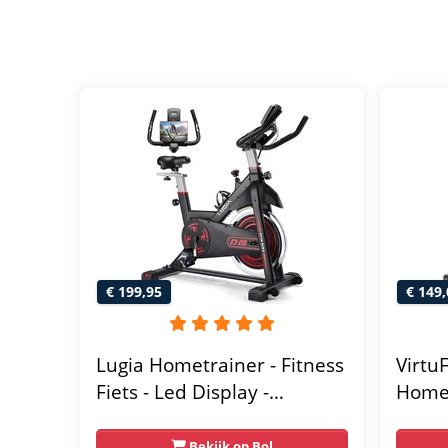
€ 199,95
€ 149,
Lugia Hometrainer - Fitness
Virtu
Fiets - Led Display -
Homet
Verstelbaar Zadel - 0-100%
Magne
weerstand niveaus -
Weers
Bekijk op Bol