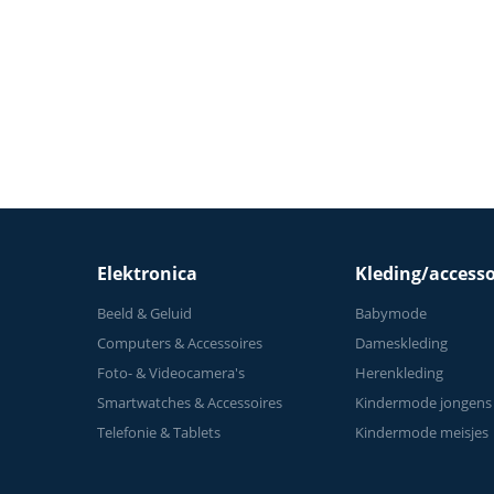
- Fiets Lage Instap,
Ergonomisch & Stil -
Hometrainers Fitness voor
Thuis
Elektronica
Kleding/accesso
Beeld & Geluid
Babymode
Computers & Accessoires
Dameskleding
Foto- & Videocamera's
Herenkleding
Smartwatches & Accessoires
Kindermode jongens
Telefonie & Tablets
Kindermode meisjes