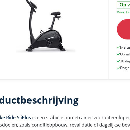
Op v
Voor 12
Inclu
Ophal
30 da
Dag e
ductbeschrijving
ike Ride 5 iPlus
is een stabiele hometrainer voor uiteenlope
sdoelen, zoals conditieopbouw, revalidatie of dagelijkse be