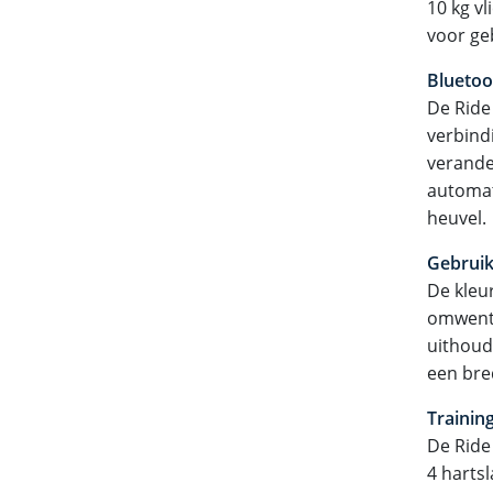
10 kg v
voor geb
Bluetoo
De Ride
verbind
verande
automat
heuvel.
Gebruik
De kleur
omwente
uithoud
een bred
Traini
De Ride
4 harts