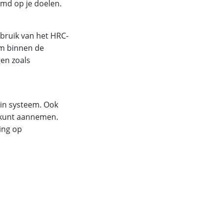
emd op je doelen.
bruik van het HRC-
m binnen de
gen zoals
-pin systeem. Ook
g kunt aannemen.
ing op