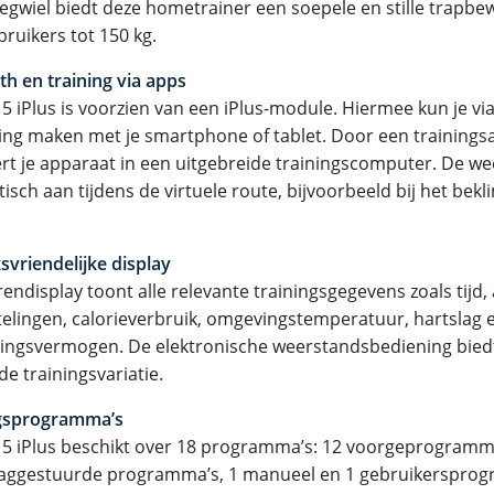
liegwiel biedt deze hometrainer een soepele en stille trapbe
ruikers tot 150 kg.
th en training via apps
 5 iPlus is voorzien van een iPlus-module. Hiermee kun je vi
ing maken met je smartphone of tablet. Door een trainings
rt je apparaat in een uitgebreide trainingscomputer. De we
isch aan tijdens de virtuele route, bijvoorbeeld bij het be
svriendelijke display
endisplay toont alle relevante trainingsgegevens zoals tijd, 
lingen, calorieverbruik, omgevingstemperatuur, hartslag 
ingsvermogen. De elektronische weerstandsbediening biedt
e trainingsvariatie.
ngsprogramma’s
 5 iPlus beschikt over 18 programma’s: 12 voorgeprogramm
laggestuurde programma’s, 1 manueel en 1 gebruikerspro