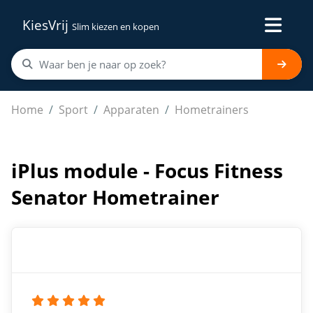
KiesVrij
Slim kiezen en kopen
iPlus module - Focus Fitness Senator Hometrainer
Home
Sport
Apparaten
Hometrainers
iPlus module - Focus Fitness
Senator Hometrainer