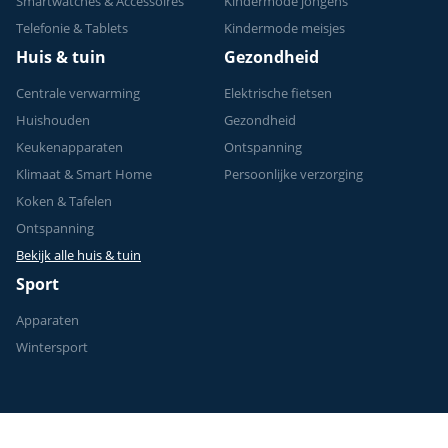
Smartwatches & Accessoires
Kindermode jongens
Telefonie & Tablets
Kindermode meisjes
Huis & tuin
Gezondheid
Centrale verwarming
Elektrische fietsen
Huishouden
Gezondheid
Keukenapparaten
Ontspanning
Klimaat & Smart Home
Persoonlijke verzorging
Koken & Tafelen
Ontspanning
Bekijk alle huis & tuin
Sport
Apparaten
Wintersport