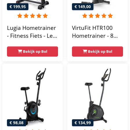
€ 199,95
€ 149,00
Lugia Hometrainer
VirtuFit HTR100
- Fitness Fiets - Led
Hometrainer - 8
Display -
Magnetische
Verstelbaar Zadel -
Weerstandniveau's
Bekijk op Bol
Bekijk op Bol
0-100% weerstand
- Verstelbaar zadel
niveaus -
- Display met
Hartslagfunctie -
Tablethouder -
Max 130kg -
Max. 120 kg
Extreem Stil
Gebruikersgewicht
- Fitnessfiets
€ 98,08
€ 134,99