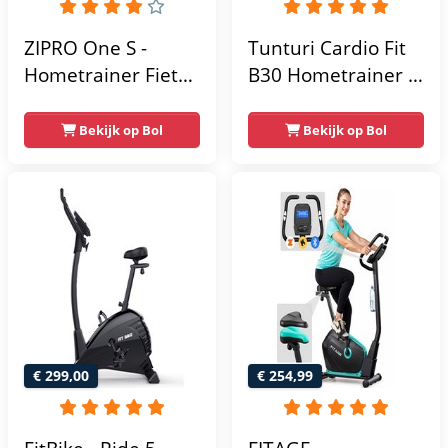
ZIPRO One S -
Tunturi Cardio Fit
Hometrainer Fiets -
B30 Hometrainer -
Fitness Fiets -
Fitness fiets met 8
Magnetische Fiets -
weerstandsniveaus
Bekijk op Bol
Bekijk op Bol
Hartslagsensoren -
- Tablethouder -
Gemakkelijk te
Hartslagfunctie en
transporteren -
transportwielen
Antislippedalen -
Homegym -
Stabiele structuur -
Max.
gebruikersgewicht
110 kg - Zwart en
€ 299,00
€ 254,99
Blauw