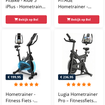
FitBike - Ride 5
FITAGE
iPlus - Hometrainer
Hometrainer -
- 18
Fitnessfiets met 32
Trainingsprogramma's
Weerstandsniveaus
Bekijk op Bol
Bekijk op Bol
- Hartslagsensoren
- Tablethouder
voor Bluetooth
Kinomap & Zwift -
Fiets Lage Instap,
Ergonomisch & Stil
- Hometrainers
Fitness voor Thuis
€ 199,95
€ 236,95
Hometrainer -
Lugia Hometrainer
Fitness Fiets -
Pro – Fitnessfiets