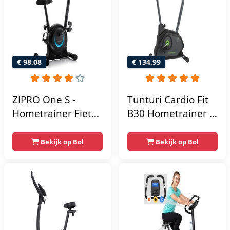
Extreem Stil
Gebruikersgewicht
- Fitnessfiets
€ 98,08
€ 134,99
ZIPRO One S -
Tunturi Cardio Fit
Hometrainer Fiets -
B30 Hometrainer -
Fitness Fiets -
Fitness fiets met 8
Magnetische Fiets -
weerstandsniveaus
Bekijk op Bol
Bekijk op Bol
Hartslagsensoren -
- Tablethouder -
Gemakkelijk te
Hartslagfunctie en
transporteren -
transportwielen
Antislippedalen -
Homegym -
Stabiele structuur -