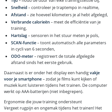
Tijd
– houd de duur van elke trainingssessie bij,
Snelheid
– controleer je traptempo in realtime,
Afstand
– zie hoeveel kilometers je al hebt afgelegd,
Verbrande calorieën
– meet de efficiëntie van je
training,
Hartslag
– sensoren in het stuur meten je pols,
SCAN-functie
– toont automatisch alle parameters
in cycli van 6 seconden,
ODO-meter
– registreert de totale afgelegde
afstand sinds het eerste gebruik.
Daarnaast is er onder het display een handig
vakje
voor je smartphone
– zodat je films kunt kijken of
muziek kunt luisteren tijdens het trainen. De computer
werkt op AAA-batterijen (niet inbegrepen).
Ergonomie die jouw training ondersteunt
Vergeet rugpijn en ongemak tijdens het trainen! Het