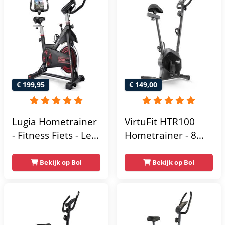
€ 199,95
€ 149,00
Lugia Hometrainer
VirtuFit HTR100
- Fitness Fiets - Led
Hometrainer - 8
Display -
Magnetische
Verstelbaar Zadel -
Weerstandniveau's
Bekijk op Bol
Bekijk op Bol
0-100% weerstand
- Verstelbaar zadel
niveaus -
- Display met
Hartslagfunctie -
Tablethouder -
Max 130kg -
Max. 120 kg