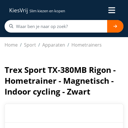
KiesVrij
Slim kiezen en kopen
Trex Sport TX-380MB Rigon - Hometrainer - Magnetisch -
Home
Sport
Apparaten
Hometrainers
Trex Sport TX-380MB Rigon -
Hometrainer - Magnetisch -
Indoor cycling - Zwart