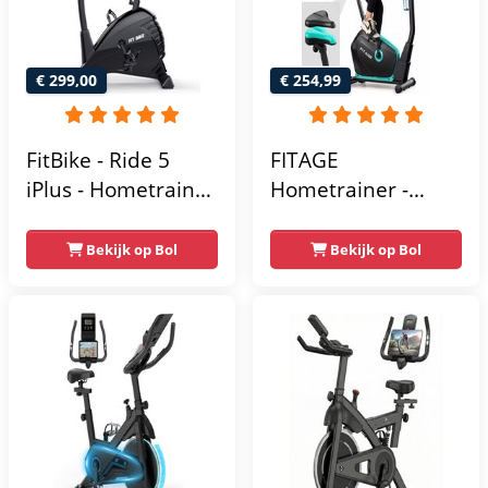
Max.
gebruikersgewicht
110 kg - Zwart en
€ 299,00
€ 254,99
Blauw
FitBike - Ride 5
FITAGE
iPlus - Hometrainer
Hometrainer -
- 18
Fitnessfiets met 32
Trainingsprogramma's
Weerstandsniveaus
Bekijk op Bol
Bekijk op Bol
- Hartslagsensoren
- Tablethouder
voor Bluetooth
Kinomap & Zwift -
Fiets Lage Instap,
Ergonomisch & Stil
- Hometrainers
Fitness voor Thuis