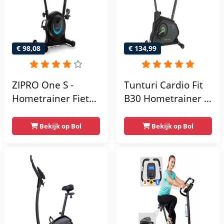
- Fitnessfiets
€ 98,08
€ 134,99
ZIPRO One S -
Tunturi Cardio Fit
Hometrainer Fiets -
B30 Hometrainer -
Fitness Fiets -
Fitness fiets met 8
Magnetische Fiets -
weerstandsniveaus
Bekijk op Bol
Bekijk op Bol
Hartslagsensoren -
- Tablethouder -
Gemakkelijk te
Hartslagfunctie en
transporteren -
transportwielen
Antislippedalen -
Homegym -
Stabiele structuur -
Max.