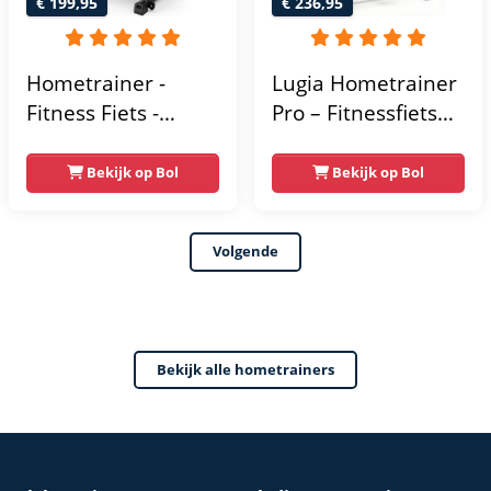
€ 199,95
€ 236,95
Hometrainer -
Lugia Hometrainer
Fitness Fiets -
Pro – Fitnessfiets
Spinningfiets - 8KG
voor Lange
Vliegwiel -
Gebruikers –
Bekijk op Bol
Bekijk op Bol
Hartslagmeter -
Premium Vering &
Incl App - Extreem
Demping – Extra
Volgende
stil
Soepel & Stil –
Verstelbaar Zadel –
0-100% Weerstand
Bekijk alle hometrainers