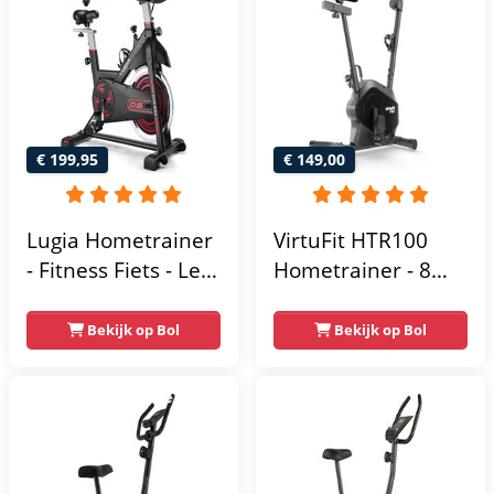
€ 199,95
€ 149,00
Lugia Hometrainer
VirtuFit HTR100
- Fitness Fiets - Led
Hometrainer - 8
Display -
Magnetische
Verstelbaar Zadel -
Weerstandniveau's
Bekijk op Bol
Bekijk op Bol
0-100% weerstand
- Verstelbaar zadel
niveaus -
- Display met
Hartslagfunctie -
Tablethouder -
Max 130kg -
Max. 120 kg
Extreem Stil
Gebruikersgewicht