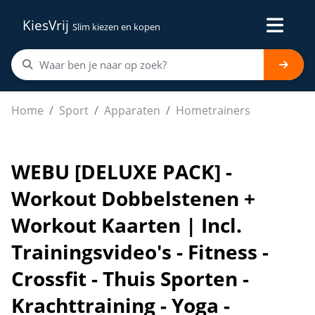
KiesVrij
Slim kiezen en kopen
WEBU [DELUXE PACK] - Workout Dobbelstenen + Workout Ka
Home
Sport
Apparaten
Hometrainers
WEBU [DELUXE PACK] -
Workout Dobbelstenen +
Workout Kaarten | Incl.
Trainingsvideo's - Fitness -
Crossfit - Thuis Sporten -
Krachttraining - Yoga -