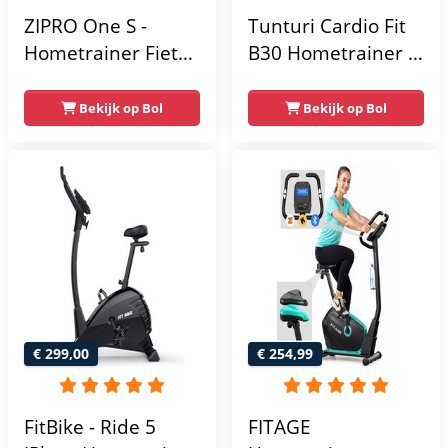
ZIPRO One S -
Tunturi Cardio Fit
Hometrainer Fiets -
B30 Hometrainer -
Fitness Fiets -
Fitness fiets met 8
Magnetische Fiets -
weerstandsniveaus
Bekijk op Bol
Bekijk op Bol
Hartslagsensoren -
- Tablethouder -
Gemakkelijk te
Hartslagfunctie en
transporteren -
transportwielen
Antislippedalen -
Homegym -
Stabiele structuur -
Max.
gebruikersgewicht
110 kg - Zwart en
€ 299,00
€ 254,99
Blauw
FitBike - Ride 5
FITAGE