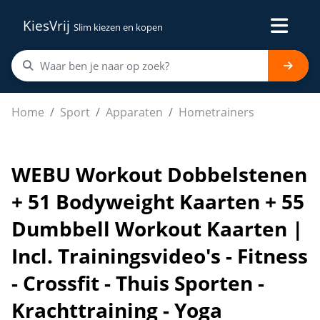
KiesVrij
Slim kiezen en kopen
WEBU Workout Dobbelstenen + 51 Bodyweight Kaarten + 55
Home
Sport
Apparaten
Hometrainers
WEBU Workout Dobbelstenen
+ 51 Bodyweight Kaarten + 55
Dumbbell Workout Kaarten |
Incl. Trainingsvideo's - Fitness
- Crossfit - Thuis Sporten -
Krachttraining - Yoga