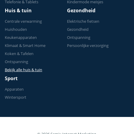
Telefonie & Tablets
Kindermode meisjes
Huis & tuin
Gezondheid
Centrale verwarming
Elektrische fietsen
Huishouden
Gezondheid
Keukenapparaten
Ontspanning
Klimaat & Smart Home
Persoonlijke verzorging
Koken & Tafelen
Ontspanning
Bekijk alle huis & tuin
Sport
Apparaten
Wintersport