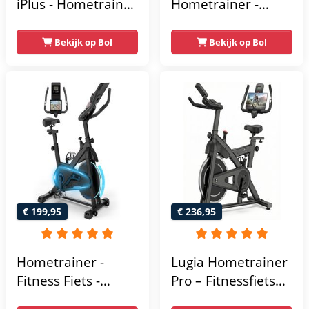
iPlus - Hometrainer
Hometrainer -
- 18
Fitnessfiets met 32
Trainingsprogramma's
Weerstandsniveaus
Bekijk op Bol
Bekijk op Bol
- Hartslagsensoren
- Tablethouder
voor Bluetooth
Kinomap & Zwift -
Fiets Lage Instap,
Ergonomisch & Stil
- Hometrainers
Fitness voor Thuis
€ 199,95
€ 236,95
Hometrainer -
Lugia Hometrainer
Fitness Fiets -
Pro – Fitnessfiets
Spinningfiets - 8KG
voor Lange