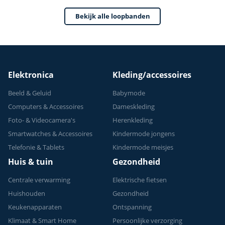
Treadmill - Extra
Krachtige 3.5 PK
Bekijk alle loopbanden
Motor - Inklapbaar
- - Fitness - Sport
Elektronica
Kleding/accessoires
Beeld & Geluid
Babymode
Computers & Accessoires
Dameskleding
Foto- & Videocamera's
Herenkleding
Smartwatches & Accessoires
Kindermode jongens
Telefonie & Tablets
Kindermode meisjes
Huis & tuin
Gezondheid
Centrale verwarming
Elektrische fietsen
Huishouden
Gezondheid
Keukenapparaten
Ontspanning
Klimaat & Smart Home
Persoonlijke verzorging