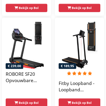
– Incline &
Inklapbaar, 20
Handmatige
km/u, 18% helling,
Bekijk op Bol
Bekijk op Bol
Helling –
Bluetooth & LED-
Opvouwbaar /
display
Inklapbaar – B1S –
Black / Zwart –
Fitshow App –
Walking Pad –
Loopband voor
Thuis – Loopband
Fitness
€ 239,00
€ 189,95
ROBORE SF20
Opvouwbare
Fitby Loopband -
hometrainer met
Loopband
15% helling,
inklapbaar -
snelheid van 12
Walking Pad -
Bekijk op Bol
Bekijk op Bol
km/u, maximaal