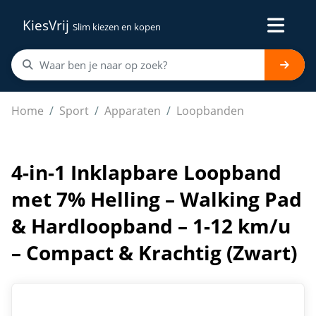
KiesVrij
Slim kiezen en kopen
4-in-1 Inklapbare Loopband met 7% Helling – Walking P
Home
Sport
Apparaten
Loopbanden
4-in-1 Inklapbare Loopband
met 7% Helling – Walking Pad
& Hardloopband – 1-12 km/u
– Compact & Krachtig (Zwart)