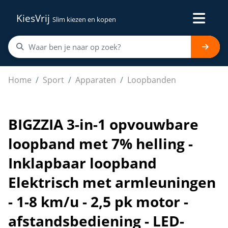
KiesVrij
Slim kiezen en kopen
BIGZZIA 3-in-1 opvouwbare loopband met 7% helling - I
Home
Sport
Apparaten
Loopbanden
BIGZZIA 3-in-1 opvouwbare
loopband met 7% helling -
Inklapbaar loopband
Elektrisch met armleuningen
- 1-8 km/u - 2,5 pk motor -
afstandsbediening - LED-