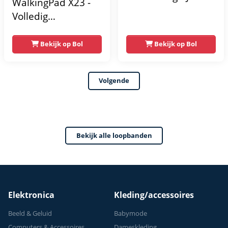
WalkingPad X23 -
PRO - 1 tot 18 km/u
Volledig
- Loopband
Opvouwbare
Inklapbaar - 15%
Loopband -
Bekijk op Bol
Bekijk op Bol
Elektronische
16KM/u
Helling Functie -
Hardloopband -
Volgende
Walking pad -
Wandelband -
Treadmill - Extra
Krachtige 3.5 PK
Bekijk alle loopbanden
Motor - Inklapbaar
- - Fitness - Sport
Elektronica
Kleding/accessoires
Beeld & Geluid
Babymode
Computers & Accessoires
Dameskleding