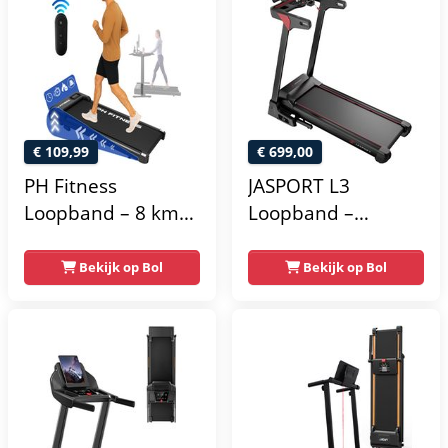
€ 109,99
€ 699,00
PH Fitness
JASPORT L3
Loopband – 8 km/u
Loopband –
– Incline &
Inklapbaar, 20
Handmatige
km/u, 18% helling,
Bekijk op Bol
Bekijk op Bol
Helling –
Bluetooth & LED-
Opvouwbaar /
display
Inklapbaar – B1S –
Black / Zwart –
Fitshow App –
Walking Pad –