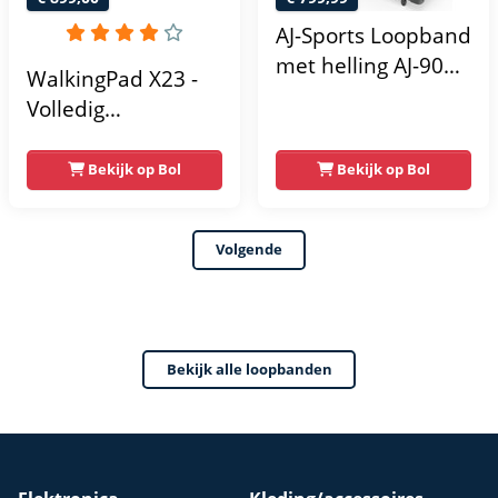
draagvermogen
AJ-Sports Loopband
140 kg
met helling AJ-9005
WalkingPad X23 -
PRO - 1 tot 18 km/u
Volledig
- Loopband
Opvouwbare
Inklapbaar - 15%
Loopband -
Bekijk op Bol
Bekijk op Bol
Elektronische
16KM/u
Helling Functie -
Hardloopband -
Volgende
Walking pad -
Wandelband -
Treadmill - Extra
Krachtige 3.5 PK
Bekijk alle loopbanden
Motor - Inklapbaar
- - Fitness - Sport