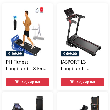
€ 109,99
€ 699,00
PH Fitness
JASPORT L3
Loopband – 8 km/u
Loopband –
– Incline &
Inklapbaar, 20
Handmatige
km/u, 18% helling,
Bekijk op Bol
Bekijk op Bol
Helling –
Bluetooth & LED-
Opvouwbaar /
display
Inklapbaar – B1S –
Black / Zwart –