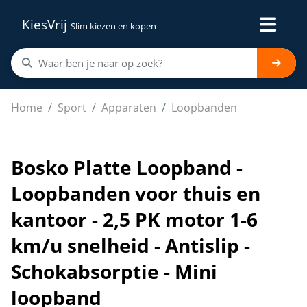
KiesVrij
Slim kiezen en kopen
Bosko Platte Loopband - Loopbanden voor thuis en kanto
Home
Sport
Apparaten
Loopbanden
Bosko Platte Loopband -
Loopbanden voor thuis en
kantoor - 2,5 PK motor 1-6
km/u snelheid - Antislip -
Schokabsorptie - Mini
loopband