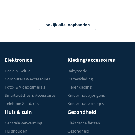
Wandelband -
Treadmill - Extra
Krachtige 3.5 PK
Bekijk alle loopbanden
Motor - Inklapbaar
- - Fitness - Sport
Elektronica
Kleding/accessoires
Beeld & Geluid
Babymode
Computers & Accessoires
Dameskleding
Foto- & Videocamera's
Herenkleding
Smartwatches & Accessoires
Kindermode jongens
Telefonie & Tablets
Kindermode meisjes
Huis & tuin
Gezondheid
Centrale verwarming
Elektrische fietsen
Huishouden
Gezondheid