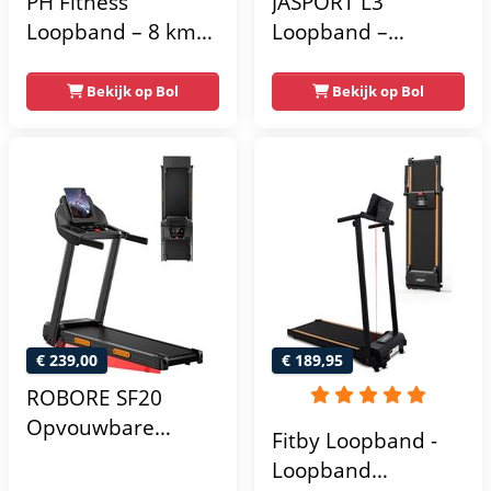
PH Fitness
JASPORT L3
Loopband – 8 km/u
Loopband –
– Incline &
Inklapbaar, 20
Handmatige
km/u, 18% helling,
Bekijk op Bol
Bekijk op Bol
Helling –
Bluetooth & LED-
Opvouwbaar /
display
Inklapbaar – B1S –
Black / Zwart –
Fitshow App –
Walking Pad –
Loopband voor
Thuis – Loopband
Fitness
€ 239,00
€ 189,95
ROBORE SF20
Opvouwbare
Fitby Loopband -
hometrainer met
Loopband
15% helling,