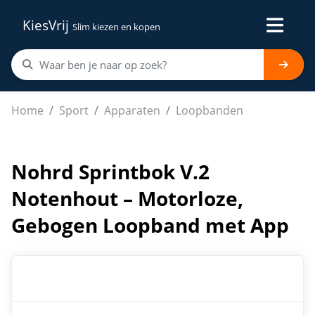
KiesVrij
Slim kiezen en kopen
Nohrd Sprintbok V.2 Notenhout – Motorloze, Gebogen
Home
Sport
Apparaten
Loopbanden
Nohrd Sprintbok V.2
Notenhout – Motorloze,
Gebogen Loopband met App