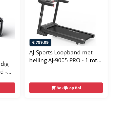
€ 799,99
AJ-Sports Loopband met
helling AJ-9005 PRO - 1 tot
edig
18 km/u - Loopband
d -
Inklapbaar - 15%
Elektronische Helling
Bekijk op Bol
Functie - Hardloopband -
Walking pad - Wandelband
- Treadmill - Extra Krachtige
3.5 PK Motor - Inklapbaar - -
Fitness - Sport