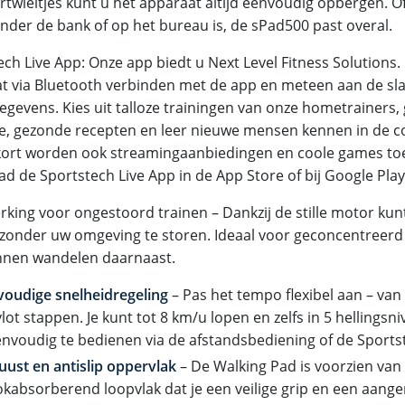
rtwieltjes kunt u het apparaat altijd eenvoudig opbergen. O
nder de bank of op het bureau is, de sPad500 past overal.
ech Live App: Onze app biedt u Next Level Fitness Solutions.
t via Bluetooth verbinden met de app en meteen aan de slag.
egevens. Kies uit talloze trainingen van onze hometrainers,
jke, gezonde recepten en leer nieuwe mensen kennen in de 
ort worden ook streamingaanbiedingen en coole games to
d de Sportstech Live App in de App Store of bij Google Play
werking voor ongestoord trainen – Dankzij de stille motor ku
 zonder uw omgeving te storen. Ideaal voor geconcentreer
nen wandelen daarnaast.
voudige snelheidregeling
– Pas het tempo flexibel aan – van
vlot stappen. Je kunt tot 8 km/u lopen en zelfs in 5 hellings
envoudig te bedienen via de afstandsbediening of de Sports
ust en antislip oppervlak
– De Walking Pad is voorzien van 
kabsorberend loopvlak dat je een veilige grip en een aan