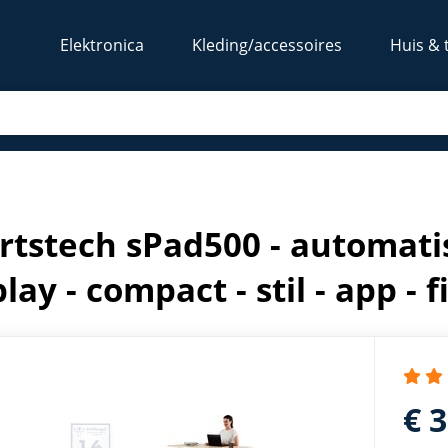
Elektronica
Kleding/accessoires
Huis & 
display - compact - stil - app - fitness - treadmill
rtstech sPad500 - automatis
lay - compact - stil - app - 
€ 