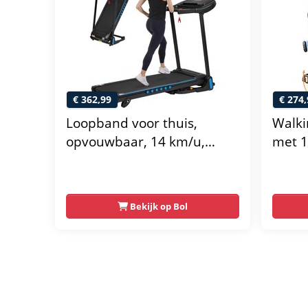
€ 362,99
€ 274,
Loopband voor thuis,
Walki
opvouwbaar, 14 km/u,
met 1
loopbanden 3,0 pk met
Tot 1
hartslagmeter, opvouwbare
– Met
loopband met helling 6%,
Displ
Bekijk op Bol
loopband voor thuis met
Afsta
LED-display en Bluetooth,
Belas
maximaal draagvermogen
140 kg