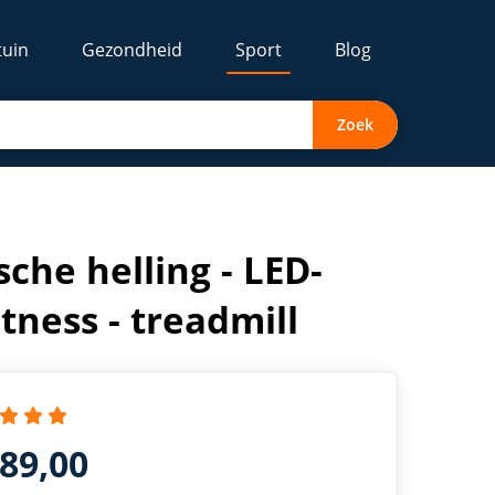
tuin
Gezondheid
Sport
Blog
Zoek
che helling - LED-
fitness - treadmill
389,00