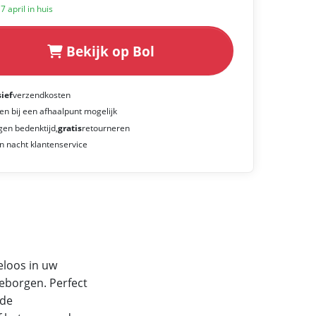
 7 april in huis
Bekijk op Bol
sief
verzendkosten
en bij een afhaalpunt mogelijk
gen bedenktijd,
gratis
retourneren
n nacht klantenservice
eloos in uw
eborgen. Perfect
rde