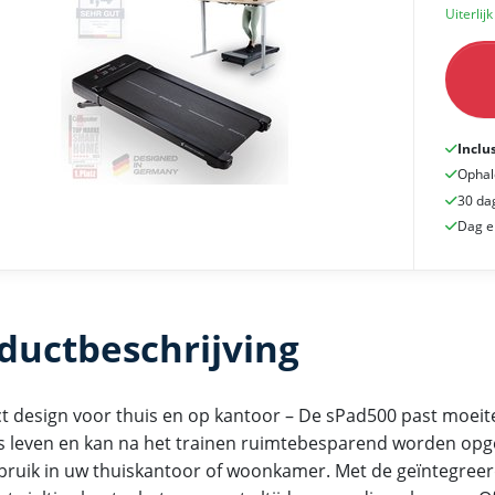
Uiterlijk
Inclu
Ophal
30 da
Dag e
ductbeschrijving
 design voor thuis en op kantoor – De sPad500 past moeit
ks leven en kan na het trainen ruimtebesparend worden opg
bruik in uw thuiskantoor of woonkamer. Met de geïntegree