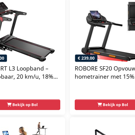
00
€ 239,00
RT L3 Loopband –
ROBORE SF20 Opvou
pbaar, 20 km/u, 18%
hometrainer met 15%
ng, Bluetooth & LED-
helling, snelheid van 
ay
km/u, maximaal
draagvermogen van 13
Bekijk op Bol
Bekijk op Bol
stille borstelloze mot
3,0 pk, loopband van 
40 cm, drievoudige
schokdemping, 7-laag