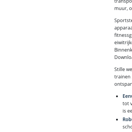
transpo
muur, o
Sportst
apparaa
fitnessg
eiwitri
Binnenk
Downloa
Stille 
trainen
ontspan
Een
tot 
is e
Robu
scho