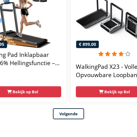
kussen
95
€ 899,00
ng Pad Inklapbaar
6% Hellingsfunctie –
WalkingPad X23 - Voll
0 km/u – 3.0 HP Motor
Opvouwbare Loopban
 Handgrepen, LED-
16KM/u
ay &
Bekijk op Bol
Bekijk op Bol
ndsbediening –
tbaar tot 136 kg
Volgende