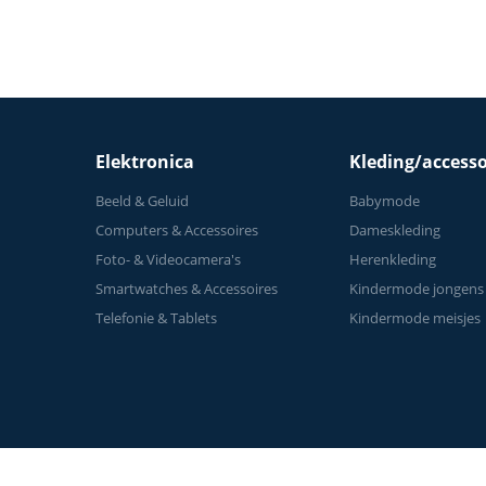
Elektronica
Kleding/accesso
Beeld & Geluid
Babymode
Computers & Accessoires
Dameskleding
Foto- & Videocamera's
Herenkleding
Smartwatches & Accessoires
Kindermode jongens
Telefonie & Tablets
Kindermode meisjes