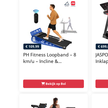
€ 109,99
€ 699,
PH Fitness Loopband – 8
JASPO
km/u – Incline &
Inkla
Handmatige Helling –
helli
Opvouwbaar / Inklapbaar –
displ
B1S – Black / Zwart –
Bekijk op Bol
Fitshow App – Walking Pad
– Loopband voor Thuis –
Loopband Fitness