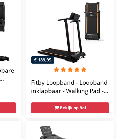
€ 189,95
wbare
Fitby Loopband - Loopband
12
inklapbaar - Walking Pad -
Wandelband - 1-8km/u -
6 kg,
LED scherm - Zwart
Bekijk op Bol
or van
97 ×
s