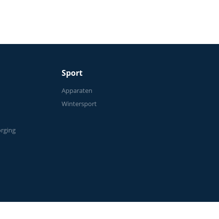
Sport
n
Apparaten
Wintersport
orging