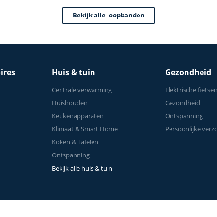
Bekijk alle loopbanden
ires
Huis & tuin
Gezondheid
Centrale verwarming
Elektrische fietse
Huishouden
Gezondheid
Keukenapparaten
Ontspanning
Klimaat & Smart Home
Persoonlijke verz
Koken & Tafelen
Ontspanning
Bekijk alle huis & tuin