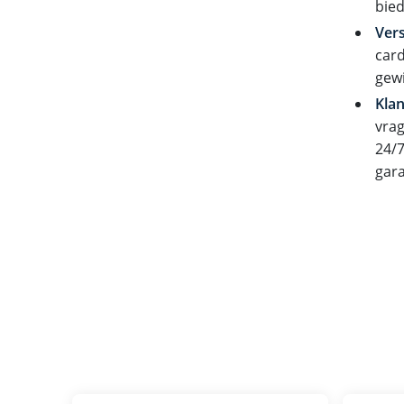
bied
Vers
card
gewi
Klan
vrag
24/7
gara