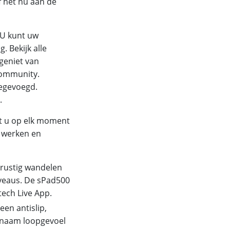
f het nu aan de
 U kunt uw
 Bekijk alle
 geniet van
community.
egevoegd.
.
nt u op elk moment
d werken en
 rustig wandelen
niveaus. De sPad500
tech Live App.
een antislip,
genaam loopgevoel