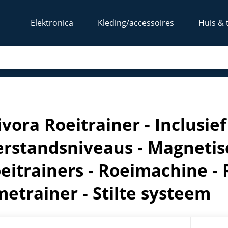
Elektronica
Kleding/accessoires
Huis & 
rstandsniveaus - Magnetisch weerstandsysteem - Roeitrainers
ivora Roeitrainer - Inclusief
rstandsniveaus - Magneti
oeitrainers - Roeimachine -
etrainer - Stilte systeem