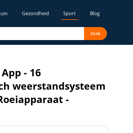
tuin
Gezondheid
Sport
Blog
Zoek
 - Roeimachine - Roeiapparaat - Hometrainer - Stilte systee
 App - 16
sch weerstandsysteem
 Roeiapparaat -