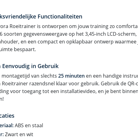
ksvriendelijke Functionaliteiten
vora Roeitrainer is ontworpen om jouw training zo comforta
6 soorten gegevensweergave op het 3,45-inch LCD-scherm, 
nhouder, en een compact en opklapbaar ontwerp waarmee 
uimte bespaart.
n Eenvoudig in Gebruik
 montagetijd van slechts
25 minuten
en een handige instruc
a Roeitrainer razendsnel klaar voor gebruik. Gebruik de QR-
ding voor toegang tot een installatievideo, en je bent binne
n!
caties
riaal:
ABS en staal
r:
Zwart en wit