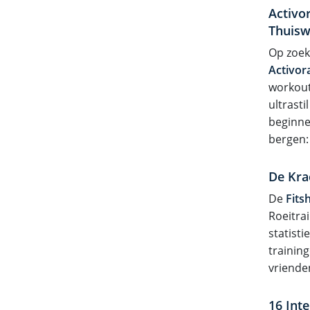
Activo
Thuisw
Op zoek 
Activor
workout
ultrast
beginne
bergen: 
De Kra
De
Fits
Roeitrai
statist
trainin
vrienden
16 Int