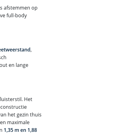
ies afstemmen op
ve full-body
eetweerstand
,
sch
kout en lange
uisterstil. Het
constructie
van het gezin thuis
 een maximale
en
1,35 m en 1,88