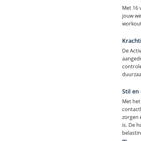
Met 16 
jouw we
workout,
Kracht
De Acti
aangedr
control
duurza
Stil e
Met he
contact
zorgen e
is. De 
belasti
m
.