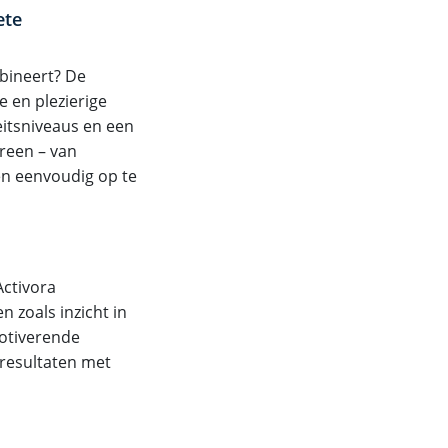
ete
mbineert? De
e en plezierige
teitsniveaus en een
ereen – van
n eenvoudig op te
Activora
n zoals inzicht in
motiverende
 resultaten met