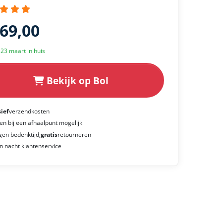
269,00
k 23 maart in huis
Bekijk op Bol
sief
verzendkosten
en bij een afhaalpunt mogelijk
gen bedenktijd,
gratis
retourneren
n nacht klantenservice