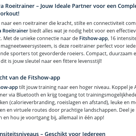
ra Roeitrainer – Jouw Ideale Partner voor een Compl
orkout!
naar een roeitrainer die kracht, stilte en connectiviteit co
a Roeitrainer
biedt alles wat je nodig hebt voor een effectiev
. Met de unieke connectie naar de
Fitshow-app
, 16 intensi
il magneetweersysteem, is deze roeitrainer perfect voor ied
nde sporters tot gevorderde roeiers. Compact, duurzaam e
dit is jouw sleutel naar een fittere levensstijl!
cht van de Fitshow-app
how-app
tilt jouw training naar een hoger niveau. Koppel je 
ner via Bluetooth en krijg toegang tot trainingsmogelijkhede
ieken (calorieverbranding, roeislagen en afstand), leuke en 
gen en virtuele routes door prachtige landschappen. Deel je
 en hou je voortgang bij, allemaal in één app!
ensiteitsniveaus – Geschikt voor Iedereen