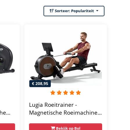
Sorteer:
Populariteit
€ 208,95
Lugia Roeitrainer -
che
Magnetische Roeimachine -
 - Met
8 Weerstandniveaus -
Geschikt voor lange
Bekijk op Bol