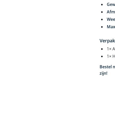
Gew
Afm
Wee
Max
Verpak
1× A
1× 
Bestel 
zijn!