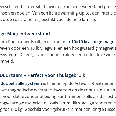
verschillende intensiteitsniveaus kun je de weerstand prec
nsen en doelen. Van een lichte warming-up tot een intensie
 deze roeitrainer is geschikt voor de hele familie.
ige Magneetweerstand
vora Roeitrainer is uitgerust met een
10×10 krachtige magn
even door een 10 lb vliegwiel en een hoogwaardig magneti
esysteem. Dit zorgt voor soepel trainen, een effectieve wor
amheid.
n Duurzaam – Perfect voor Thuisgebruik
t
dubbel stille systeem
is trainen op de Activora Roeitrainer fl
loze magnetische weerstandsysteem en de robuuste stalen 
rvoor dat je zonder afleiding kunt trainen, zelfs als de rest 
hoogwaardige materialen, zoals 5 mm dik staal, garanderen
ng tot 160 kg. Geschikt voor gebruikers met een lengte tuss