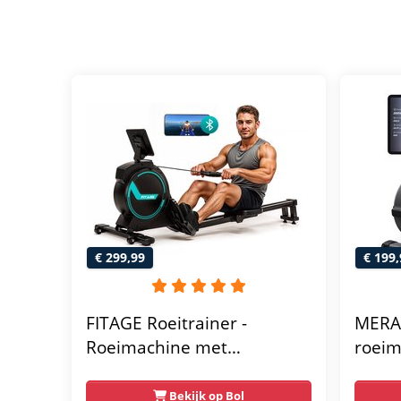
€ 299,99
€ 199,
FITAGE Roeitrainer -
MERA
Roeimachine met
roeim
Trainingsprogrammas &
- 16 
App - Inklapbaar
Stille
Bekijk op Bol