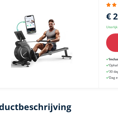
€ 
Uiterlij
Inclu
Ophal
30 da
Dag e
ductbeschrijving