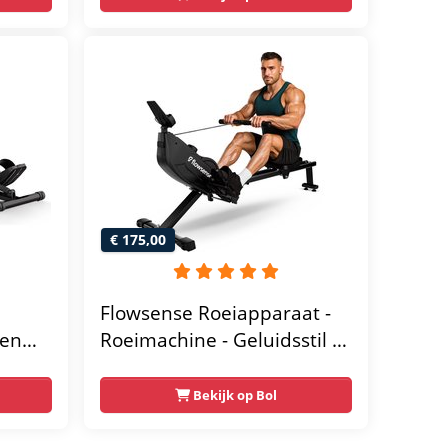
gebruikers - Inklapbaar
tische
Roeiapparaat -
raat
€ 175,00
Flowsense Roeiapparaat -
 en
Roeimachine - Geluidsstil -
Magnetische Roeitrainer
herm
Fitness - Rowing Machine
Bekijk op Bol
0 kg
16 Weerstandniveaus - LCD
Monitor - Roeitrainers