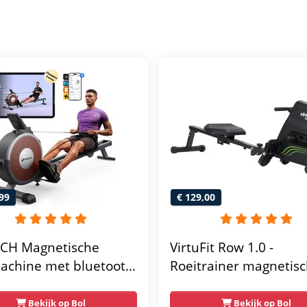
99
€ 129,00
CH Magnetische
VirtuFit Row 1.0 -
achine met bluetooth
Roeitrainer magnetis
weerstandsniveaus -
weerstand inklapbaar
 roeitrainer voor thuis
LCD-scherm - 4
Bekijk op Bol
Bekijk op Bol