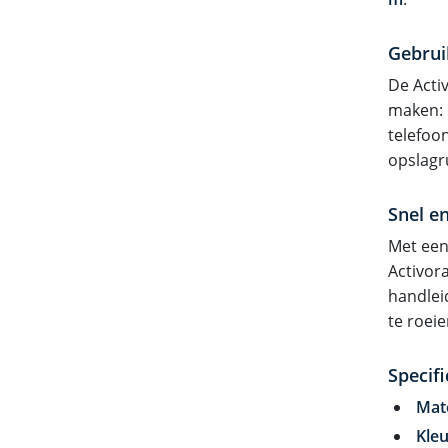
Gebrui
De Acti
maken: 
telefoo
opslagr
Snel e
Met een
Activor
handlei
te roeie
Specifi
Mate
Kleu