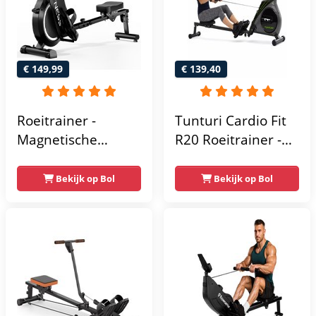
Weerstand -
Roeiapparaat voor
Thuis - Zwart
€ 149,99
€ 139,40
Roeitrainer -
Tunturi Cardio Fit
Magnetische
R20 Roeitrainer -
roeimachine - met
Inklapbaar -
LCD-scherm en 16
Roeimachine met 4
Bekijk op Bol
Bekijk op Bol
weerstandsniveaus
weerstandsniveaus
- Maximale
- Roeiapparaat
capaciteit 120KG -
voor thuis -
Stil - Zwart
Opklapbaar