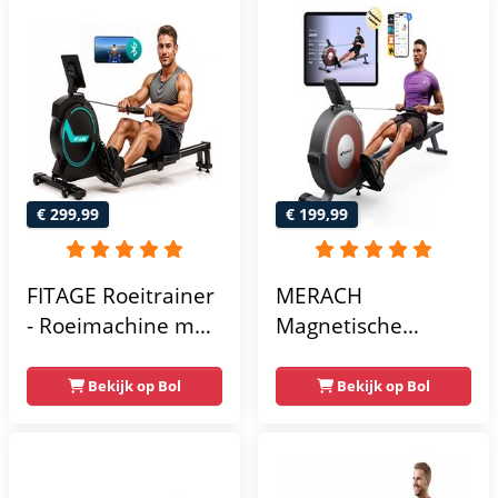
€ 299,99
€ 199,99
FITAGE Roeitrainer
MERACH
- Roeimachine met
Magnetische
Trainingsprogrammas
roeimachine met
& App - Inklapbaar
bluetooth - 16
Bekijk op Bol
Bekijk op Bol
Roeiapparaat met
weerstandsniveaus
16
- Stille roeitrainer
Weerstandniveaus
voor thuis met