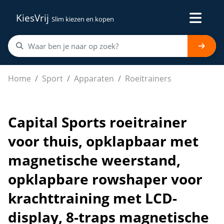
KiesVrij
Slim kiezen en kopen
Capital Sports roeitrainer voor thuis, opklapbaar met
Home
Sport
Apparaten
Roeitrainers
Capital Sports roeitrainer
voor thuis, opklapbaar met
magnetische weerstand,
opklapbare rowshaper voor
krachttraining met LCD-
display, 8-traps magnetische