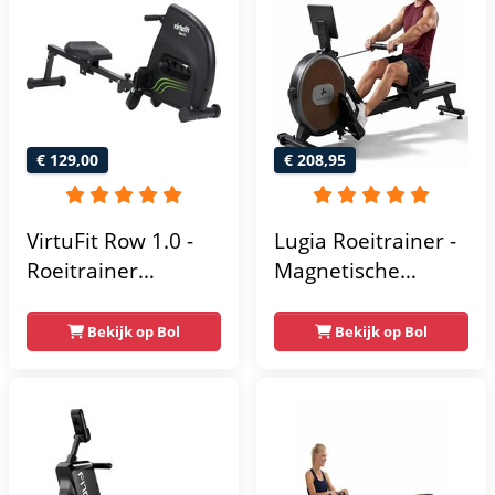
- Roeitrainers
exclusieve app -
LCD-
gegevensweergave
- Eenvoudige
montage -
Geüpgradede
€ 129,00
€ 208,95
dubbele glijrails -
verticaal opbergen
VirtuFit Row 1.0 -
Lugia Roeitrainer -
Roeitrainer
Magnetische
magnetische
Roeimachine - 8
weerstand
Weerstandniveaus
Bekijk op Bol
Bekijk op Bol
inklapbaar - Met
- Geschikt voor
LCD-scherm - 4
lange gebruikers -
Trainingsniveaus -
Inklapbaar
Roeimachine met
Roeiapparaat -
Elastische