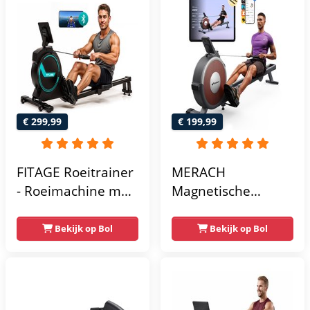
€ 299,99
€ 199,99
FITAGE Roeitrainer
MERACH
- Roeimachine met
Magnetische
Trainingsprogrammas
roeimachine met
& App - Inklapbaar
bluetooth - 16
Bekijk op Bol
Bekijk op Bol
Roeiapparaat met
weerstandsniveaus
16
- Stille roeitrainer
Weerstandniveaus
voor thuis met
- Roeitrainers
exclusieve app -