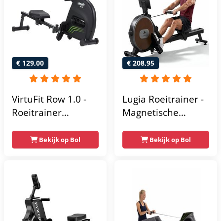
LCD-
gegevensweergave
- Eenvoudige
montage -
Geüpgradede
€ 129,00
€ 208,95
dubbele glijrails -
verticaal opbergen
VirtuFit Row 1.0 -
Lugia Roeitrainer -
Roeitrainer
Magnetische
magnetische
Roeimachine - 8
weerstand
Weerstandniveaus
Bekijk op Bol
Bekijk op Bol
inklapbaar - Met
- Geschikt voor
LCD-scherm - 4
lange gebruikers -
Trainingsniveaus -
Inklapbaar
Roeimachine met
Roeiapparaat -
Elastische
Weerstand -