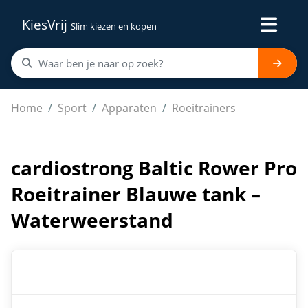
KiesVrij
Slim kiezen en kopen
cardiostrong Baltic Rower Pro Roeitrainer Blauwe tank
Home
Sport
Apparaten
Roeitrainers
cardiostrong Baltic Rower Pro
Roeitrainer Blauwe tank –
Waterweerstand