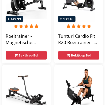
Roeiapparaat voor
Thuis - Zwart
€ 149,99
€ 139,40
Roeitrainer -
Tunturi Cardio Fit
Magnetische
R20 Roeitrainer -
roeimachine - met
Inklapbaar -
LCD-scherm en 16
Roeimachine met 4
Bekijk op Bol
Bekijk op Bol
weerstandsniveaus
weerstandsniveaus
- Maximale
- Roeiapparaat
capaciteit 120KG -
voor thuis -
Stil - Zwart
Opklapbaar