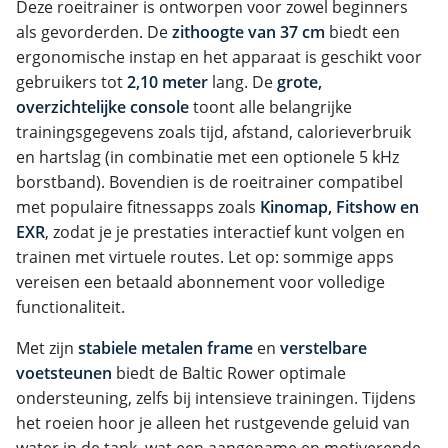
Deze roeitrainer is ontworpen voor zowel beginners
als gevorderden. De
zithoogte van 37 cm
biedt een
ergonomische instap en het apparaat is geschikt voor
gebruikers tot
2,10 meter
lang. De
grote,
overzichtelijke console
toont alle belangrijke
trainingsgegevens zoals tijd, afstand, calorieverbruik
en hartslag (in combinatie met een optionele 5 kHz
borstband). Bovendien is de roeitrainer compatibel
met populaire fitnessapps zoals
Kinomap, Fitshow en
EXR
, zodat je je prestaties interactief kunt volgen en
trainen met virtuele routes. Let op: sommige apps
vereisen een betaald abonnement voor volledige
functionaliteit.
Met zijn
stabiele metalen frame
en
verstelbare
voetsteunen
biedt de Baltic Rower optimale
ondersteuning, zelfs bij intensieve trainingen. Tijdens
het roeien hoor je alleen het rustgevende geluid van
water in de tank, wat een aangename en motiverende