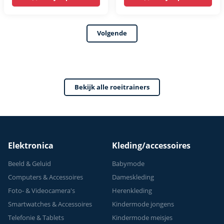
Roeimachine, LCD-
Magnetische
scherm voor
Roeitrainer Fitness
Volgende
thuistraining, 150
- Rowing Machine
kg
16
Gewichtscapaciteit,
Weerstandniveaus
Complete
- LCD Monitor -
Bekijk alle roeitrainers
Lichaamstraining
Roeitrainers
Elektronica
Kleding/accessoires
Beeld & Geluid
Babymode
Computers & Accessoires
Dameskleding
Foto- & Videocamera's
Herenkleding
Smartwatches & Accessoires
Kindermode jongens
Telefonie & Tablets
Kindermode meisjes