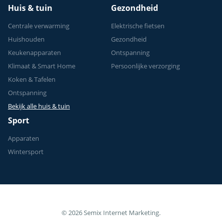
Huis & tuin
Gezondheid
Centrale verwarming
Elektrische fietsen
Huishouden
Gezondheid
Keukenapparaten
Ontspanning
Klimaat & Smart Home
Persoonlijke verzorging
Koken & Tafelen
Ontspanning
Bekijk alle huis & tuin
Sport
Apparaten
Wintersport
© 2026 Semix Internet Marketing.