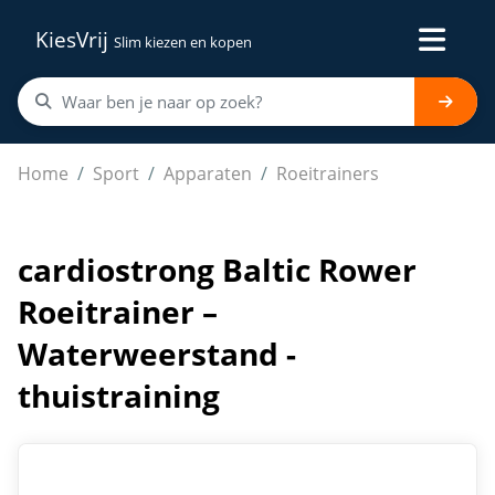
KiesVrij
Slim kiezen en kopen
cardiostrong Baltic Rower Roeitrainer – Waterweerstand
Home
Sport
Apparaten
Roeitrainers
cardiostrong Baltic Rower
Roeitrainer –
Waterweerstand -
thuistraining