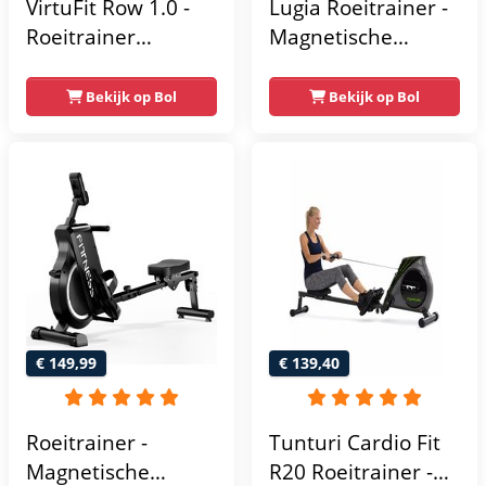
VirtuFit Row 1.0 -
Lugia Roeitrainer -
Roeitrainer
Magnetische
magnetische
Roeimachine - 8
weerstand
Weerstandniveaus
Bekijk op Bol
Bekijk op Bol
inklapbaar - Met
- Geschikt voor
LCD-scherm - 4
lange gebruikers -
Trainingsniveaus -
Inklapbaar
Roeimachine met
Roeiapparaat -
Elastische
Weerstand -
Roeiapparaat voor
Thuis - Zwart
€ 149,99
€ 139,40
Roeitrainer -
Tunturi Cardio Fit
Magnetische
R20 Roeitrainer -