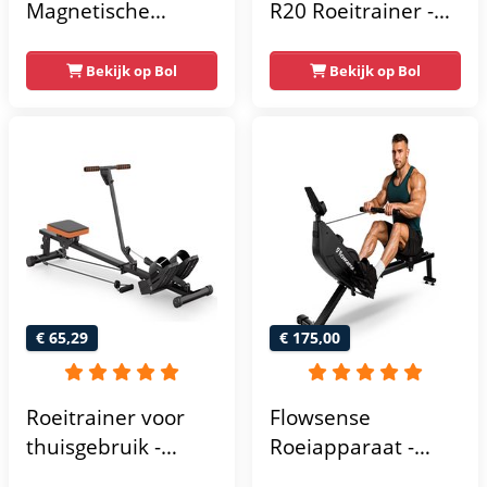
Magnetische
R20 Roeitrainer -
roeimachine - met
Inklapbaar -
LCD-scherm en 16
Roeimachine met 4
Bekijk op Bol
Bekijk op Bol
weerstandsniveaus
weerstandsniveaus
- Maximale
- Roeiapparaat
capaciteit 120KG -
voor thuis -
Stil - Zwart
Opklapbaar
€ 65,29
€ 175,00
Roeitrainer voor
Flowsense
thuisgebruik -
Roeiapparaat -
Cardio- en
Roeimachine -