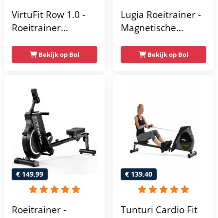
verticaal opbergen
VirtuFit Row 1.0 -
Lugia Roeitrainer -
Roeitrainer
Magnetische
magnetische
Roeimachine - 8
weerstand
Weerstandniveaus
Bekijk op Bol
Bekijk op Bol
inklapbaar - Met
- Geschikt voor
LCD-scherm - 4
lange gebruikers -
Trainingsniveaus -
Inklapbaar
Roeimachine met
Roeiapparaat -
Elastische
Weerstand -
Roeiapparaat voor
Thuis - Zwart
€ 149,99
€ 139,40
Roeitrainer -
Tunturi Cardio Fit