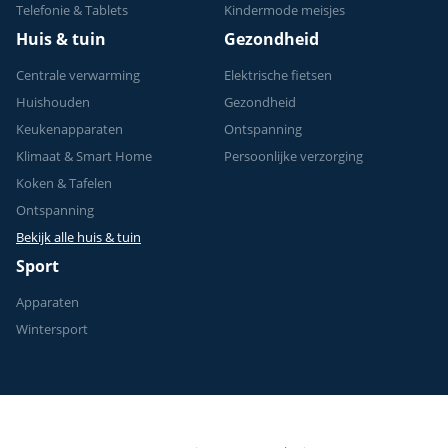
Telefonie & Tablets
Kindermode meisjes
Huis & tuin
Gezondheid
Centrale verwarming
Elektrische fietsen
Huishouden
Gezondheid
Keukenapparaten
Ontspanning
Klimaat & Smart Home
Persoonlijke verzorging
Koken & Tafelen
Ontspanning
Bekijk alle huis & tuin
Sport
Apparaten
Wintersport