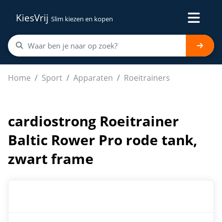
KiesVrij
Slim kiezen en kopen
cardiostrong Roeitrainer Baltic Rower Pro rode tank, z
Home
Sport
Apparaten
Roeitrainers
cardiostrong Roeitrainer
Baltic Rower Pro rode tank,
zwart frame