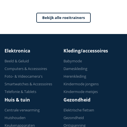
Gewichtscapaciteit,
Weerstandniveaus
Complete
- LCD Monitor -
Bekijk alle roeitrainers
Lichaamstraining
Roeitrainers
Elektronica
Kleding/accessoires
Beeld & Geluid
Babymode
Computers & Accessoires
Dameskleding
Foto- & Videocamera's
Herenkleding
Smartwatches & Accessoires
Kindermode jongens
Telefonie & Tablets
Kindermode meisjes
Huis & tuin
Gezondheid
Centrale verwarming
Elektrische fietsen
Huishouden
Gezondheid
Keukenapparaten
Ontspanning