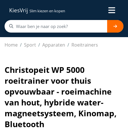
KiesVrij
Slim kiezen en kopen
Christopeit WP 5000 roeitrainer voor thuis opvouwbaa
Home
Sport
Apparaten
Roeitrainers
Christopeit WP 5000
roeitrainer voor thuis
opvouwbaar - roeimachine
van hout, hybride water-
magneetsysteem, Kinomap,
Bluetooth