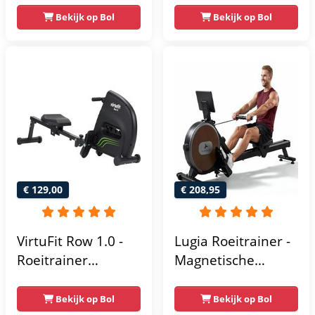
& App - Inklapbaar
bluetooth - 16
Bekijk op Bol
Bekijk op Bol
Roeiapparaat met
weerstandsniveaus
16
- Stille roeitrainer
Weerstandniveaus
voor thuis met
- Roeitrainers
exclusieve app -
LCD-
gegevensweergave
- Eenvoudige
montage -
Geüpgradede
€ 129,00
€ 208,95
dubbele glijrails -
verticaal opbergen
VirtuFit Row 1.0 -
Lugia Roeitrainer -
Roeitrainer
Magnetische
magnetische
Roeimachine - 8
weerstand
Weerstandniveaus
Bekijk op Bol
Bekijk op Bol