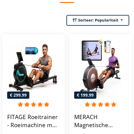
Sorteer:
Populariteit
€ 299,99
€ 199,99
FITAGE Roeitrainer
MERACH
- Roeimachine met
Magnetische
Trainingsprogrammas
roeimachine met