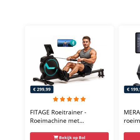
€ 299,99
€ 199,
FITAGE Roeitrainer -
MERA
Roeimachine met
roeim
Trainingsprogrammas &
- 16 
App - Inklapbaar
Stille
Bekijk op Bol