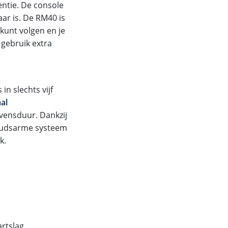
entie. De console
aar is. De RM40 is
 kunt volgen en je
 gebruik extra
n slechts vijf
al
evensduur. Dankzij
oudsarme systeem
k.
artslag