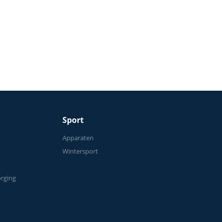
ining
Sport
n
Apparaten
Wintersport
orging