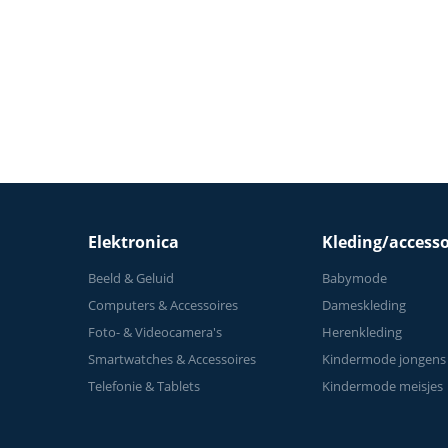
Elektronica
Kleding/accesso
Beeld & Geluid
Babymode
Computers & Accessoires
Dameskleding
Foto- & Videocamera's
Herenkleding
Smartwatches & Accessoires
Kindermode jongens
Telefonie & Tablets
Kindermode meisjes