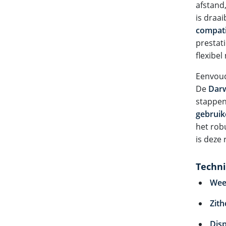
afstand,
is draai
compat
prestat
flexibel
Eenvou
De
Dar
stappen
gebruik
het rob
is deze 
Techni
Wee
Zith
Disp