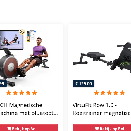
99
€ 129,00
CH Magnetische
VirtuFit Row 1.0 -
achine met bluetooth
Roeitrainer magnetis
weerstandsniveaus -
weerstand inklapbaar
 roeitrainer voor thuis
LCD-scherm - 4
Bekijk op Bol
Bekijk op Bol