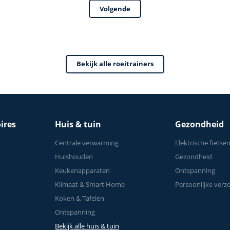
Volgende
Complete Lichaamstra
Bekijk alle roeitrainers
ires
Huis & tuin
Gezondheid
Centrale verwarming
Elektrische fietse
Huishouden
Gezondheid
Keukenapparaten
Ontspanning
Klimaat & Smart Home
Persoonlijke verz
Koken & Tafelen
Ontspanning
Bekijk alle huis & tuin