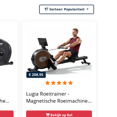
Sorteer:
Populariteit
€ 208,95
Lugia Roeitrainer -
che
Magnetische Roeimachine -
 - Met
8 Weerstandniveaus -
Geschikt voor lange
Bekijk op Bol