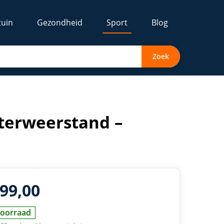
tuin
Gezondheid
Sport
Blog
Zoek
terweerstand –
599,00
oorraad