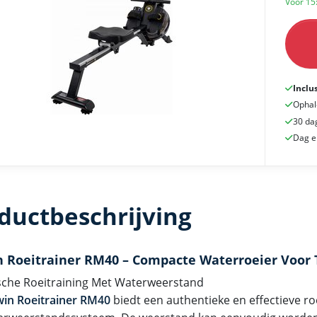
Voor 15
Inclu
Ophal
30 da
Dag e
ductbeschrijving
 Roeitrainer RM40 – Compacte Waterroeier Voor 
ische Roeitraining Met Waterweerstand
in Roeitrainer RM40
biedt een authentieke en effectieve ro