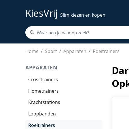
KiesVrij
Slim kiezen en kopen
Darwin Roeitrainer RM40 – Waterweerstand – 
Home
Sport
Apparaten
Roeitrainers
APPARATEN
Dar
Crosstrainers
Opk
Hometrainers
Krachtstations
Loopbanden
Roeitrainers