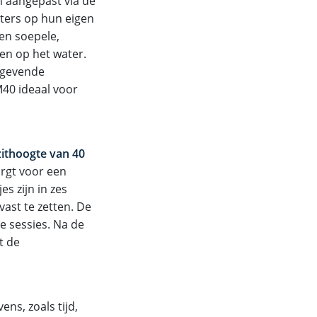
 aangepast via de
rters op hun eigen
en soepele,
ien op het water.
tgevende
M40 ideaal voor
zithoogte van 40
rgt voor een
s zijn in zes
vast te zetten. De
e sessies. Na de
t de
ens, zoals tijd,