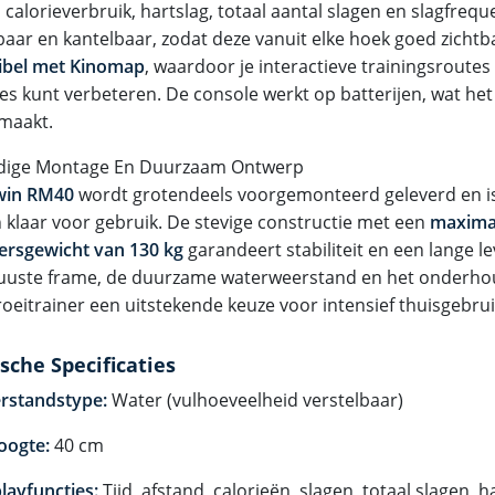
 calorieverbruik, hartslag, totaal aantal slagen en slagfrequ
baar en kantelbaar, zodat deze vanuit elke hoek goed zichtb
ibel met Kinomap
, waardoor je interactieve trainingsroutes
ies kunt verbeteren. De console werkt op batterijen, wat het
 maakt.
dige Montage En Duurzaam Ontwerp
win RM40
wordt grotendeels voorgemonteerd geleverd en is i
 klaar voor gebruik. De stevige constructie met een
maxima
ersgewicht van 130 kg
garandeert stabiliteit en een lange l
uuste frame, de duurzame waterweerstand en het onderh
roeitrainer een uitstekende keuze voor intensief thuisgebrui
sche Specificaties
rstandstype:
Water (vulhoeveelheid verstelbaar)
oogte:
40 cm
layfuncties:
Tijd, afstand, calorieën, slagen, totaal slagen, h