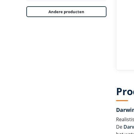
Andere producten
Pro
Darwin
Realist
De
Darw