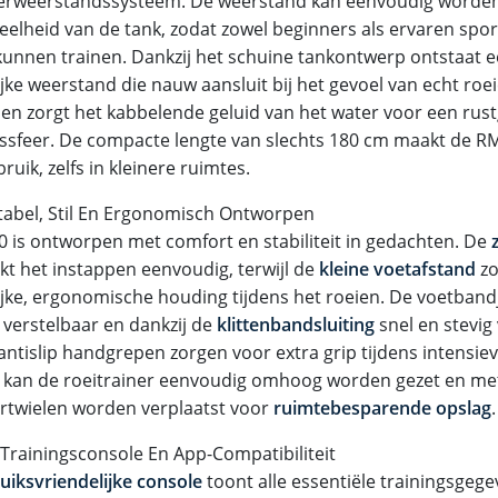
erweerstandssysteem. De weerstand kan eenvoudig worden
eelheid van de tank, zodat zowel beginners als ervaren spo
kunnen trainen. Dankzij het schuine tankontwerp ontstaat e
jke weerstand die nauw aansluit bij het gevoel van echt roe
en zorgt het kabbelende geluid van het water voor een rus
gssfeer. De compacte lengte van slechts 180 cm maakt de R
ruik, zelfs in kleinere ruimtes.
abel, Stil En Ergonomisch Ontworpen
 is ontworpen met comfort en stabiliteit in gedachten. De
t het instappen eenvoudig, terwijl de
kleine voetafstand
zo
ijke, ergonomische houding tijdens het roeien. De voetbandje
 verstelbaar en dankzij de
klittenbandsluiting
snel en stevig 
antislip handgrepen zorgen voor extra grip tijdens intensiev
g kan de roeitrainer eenvoudig omhoog worden gezet en me
rtwielen worden verplaatst voor
ruimtebesparende opslag
.
Trainingsconsole En App-Compatibiliteit
uiksvriendelijke console
toont alle essentiële trainingsgegev