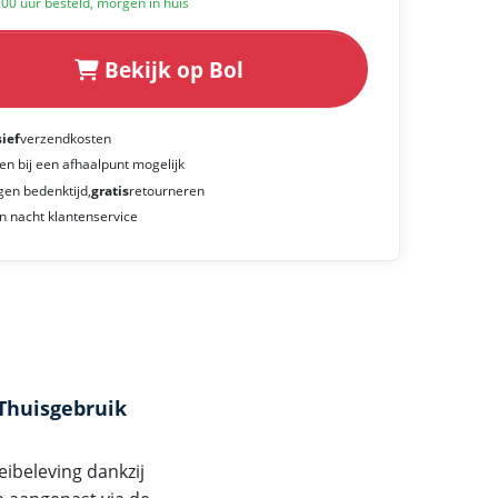
:00 uur besteld, morgen in huis
Bekijk op Bol
sief
verzendkosten
en bij een afhaalpunt mogelijk
gen bedenktijd,
gratis
retourneren
n nacht klantenservice
Thuisgebruik
eibeleving dankzij