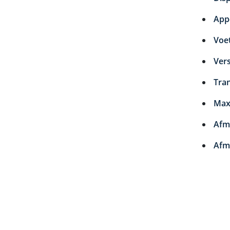
App-
Voe
Ver
Tra
Max
Afm
Afme