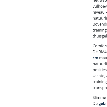
het wat
vulhoev
niveau 
natuurli
Bovendi
trainin
thuisgeb
Comfort
De RM40
cm
maak
natuurl
posities
zachte, 
trainin
transpo
Slimme 
De
gebr