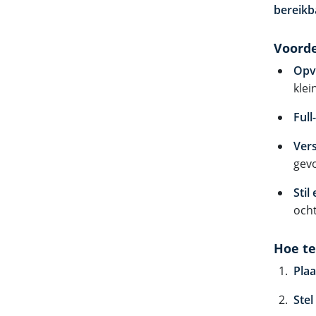
bereikb
Voorde
Opv
klei
Full
Ver
gev
Stil
ocht
Hoe te
Plaa
Stel