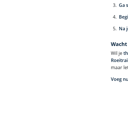
Ga s
Begi
Na j
Wacht 
Wil je
th
Roeitra
maar le
Voeg nu