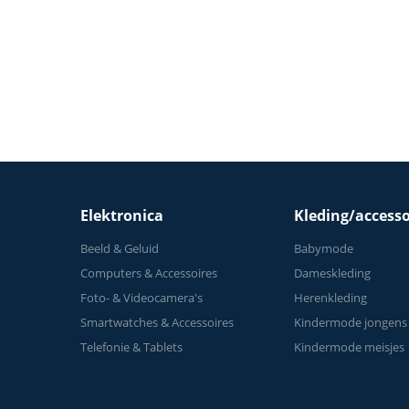
Elektronica
Kleding/accesso
Beeld & Geluid
Babymode
Computers & Accessoires
Dameskleding
Foto- & Videocamera's
Herenkleding
Smartwatches & Accessoires
Kindermode jongens
Telefonie & Tablets
Kindermode meisjes