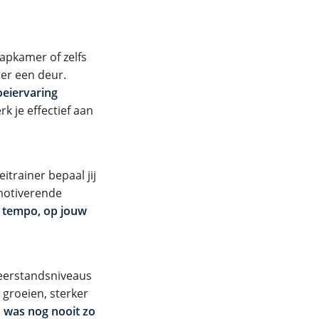
apkamer of zelfs
ter een deur.
roeiervaring
k je effectief aan
trainer bepaal jij
 motiverende
w tempo, op jouw
 weerstandsniveaus
 groeien, sterker
 was nog nooit zo