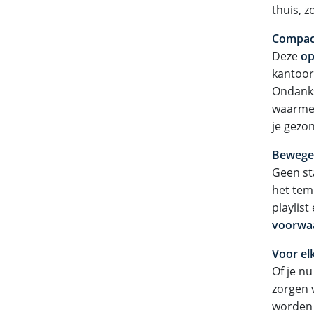
thuis, 
Compact
Deze
op
kantoor.
Ondanks
waarmee 
je gezon
Bewegen
Geen st
het temp
playlist
voorwa
Voor el
Of je n
zorgen v
worden e