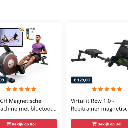
99
€ 129,00
CH Magnetische
VirtuFit Row 1.0 -
achine met bluetooth
Roeitrainer magnetis
weerstandsniveaus -
weerstand inklapbaar
 roeitrainer voor thuis
LCD-scherm - 4
Bekijk op Bol
Bekijk op Bol