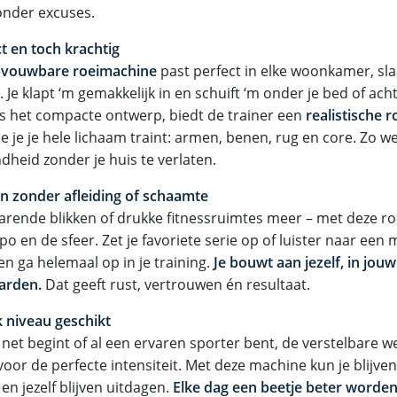
zonder excuses.
 en toch krachtig
vouwbare roeimachine
past perfect in elke woonkamer, sla
 Je klapt ‘m gemakkelijk in en schuift ‘m onder je bed of ach
 het compacte ontwerp, biedt de trainer een
realistische 
je je hele lichaam traint: armen, benen, rug en core. Zo wer
dheid zonder je huis te verlaten.
 zonder afleiding of schaamte
arende blikken of drukke fitnessruimtes meer – met deze roei
o en de sfeer. Zet je favoriete serie op of luister naar een
 en ga helemaal op in je training.
Je bouwt aan jezelf, in jou
arden.
Dat geeft rust, vertrouwen én resultaat.
k niveau geschikt
u net begint of al een ervaren sporter bent, de verstelbare
oor de perfecte intensiteit. Met deze machine kun je blijven
n jezelf blijven uitdagen.
Elke dag een beetje beter worden