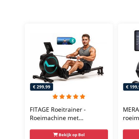
€ 299,99
€ 199,
FITAGE Roeitrainer -
MERA
Roeimachine met
roeim
Trainingsprogrammas &
- 16 
App - Inklapbaar
Stille
Bekijk op Bol