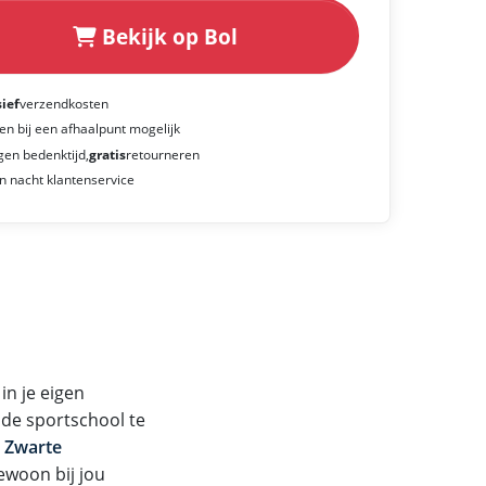
Bekijk op Bol
sief
verzendkosten
en bij een afhaalpunt mogelijk
gen bedenktijd,
gratis
retourneren
n nacht klantenservice
in je eigen
 de sportschool te
 Zwarte
gewoon bij jou