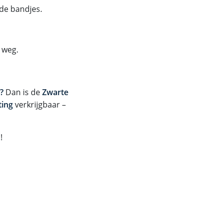
 de bandjes.
t weg.
?
Dan is de
Zwarte
ting
verkrijgbaar –
!