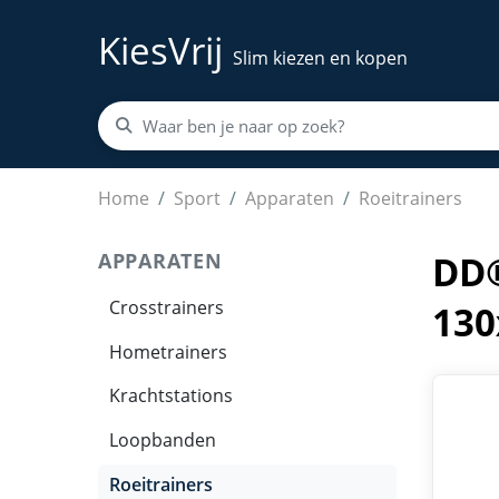
KiesVrij
Slim kiezen en kopen
DD® Roeitrainers - Hometrainers - Roeimachi
Home
Sport
Apparaten
Roeitrainers
APPARATEN
DD®
Crosstrainers
130
Hometrainers
Krachtstations
Loopbanden
Roeitrainers