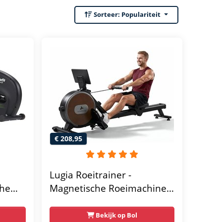
Sorteer:
Populariteit
€ 208,95
Lugia Roeitrainer -
che
Magnetische Roeimachine -
 - Met
8 Weerstandniveaus -
Geschikt voor lange
Bekijk op Bol