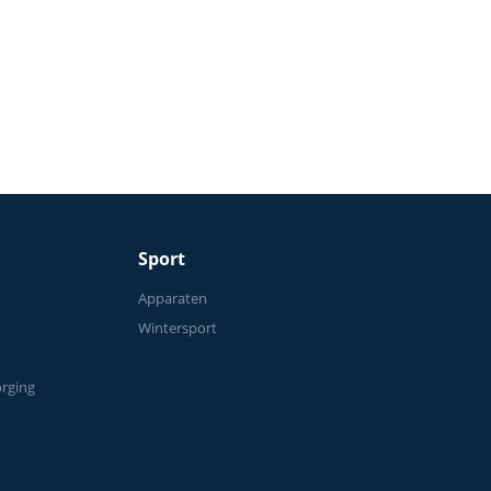
ining
Sport
n
Apparaten
Wintersport
orging