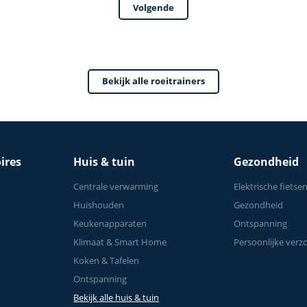
Volgende
Complete Lichaamstra
Bekijk alle roeitrainers
ires
Huis & tuin
Gezondheid
Centrale verwarming
Elektrische fietse
Huishouden
Gezondheid
Keukenapparaten
Ontspanning
Klimaat & Smart Home
Persoonlijke verz
Koken & Tafelen
Ontspanning
Bekijk alle huis & tuin