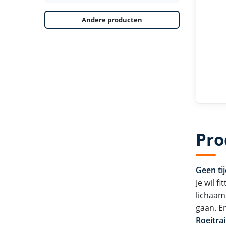
Andere producten
Pro
Geen ti
Je wil f
lichaam
gaan. E
Roeitra