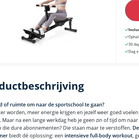
Inclu
Ophal
30 da
Dag e
ductbeschrijving
jd of ruimte om naar de sportschool te gaan?
itter worden, meer energie krijgen en jezelf weer goed voelen 
. Maar na een lange werkdag heb je geen zin of tijd om naar
n die dure abonnementen? Die staan maar te verstoffen.
De
iner
biedt dé oplossing: een
intensieve full-body workout
, 