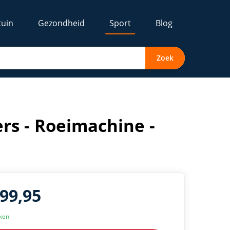
tuin
Gezondheid
Sport
Blog
Zoek
rs - Roeimachine -
299,95
eken