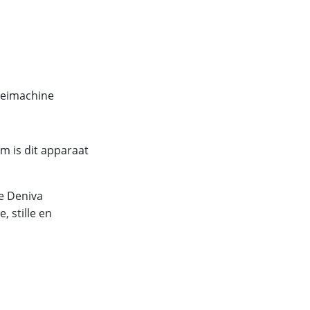
roeimachine
em is dit apparaat
de Deniva
 stille en