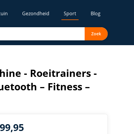
tuin
Gezondheid
Sport
Blog
Zoek
Body – Max. 120 kg
ine - Roeitrainers -
uetooth – Fitness –
299,95