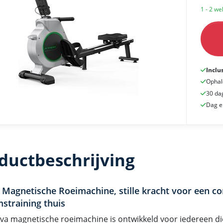
1 - 2 w
Inclu
Ophal
30 da
Dag e
ductbeschrijving
 Magnetische Roeimachine, stille kracht voor een c
mstraining thuis
va magnetische roeimachine is ontwikkeld voor iedereen die 