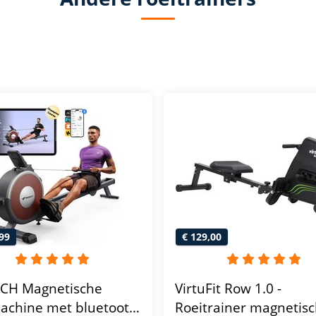
99
€ 129,00
CH Magnetische
VirtuFit Row 1.0 -
achine met bluetooth
Roeitrainer magnetis