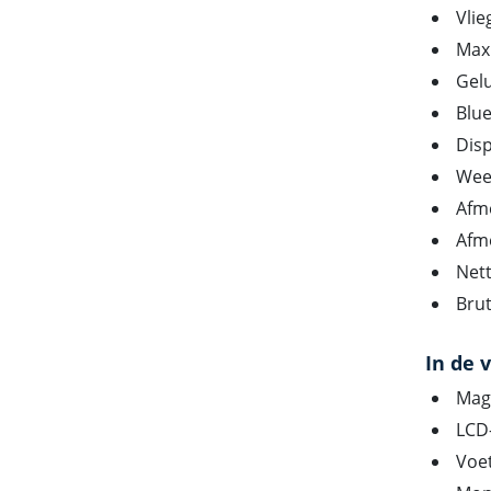
Vlie
Maxi
Gel
Blue
Disp
Weer
Afme
Afme
Nett
Brut
In de 
Mag
LCD
Voe