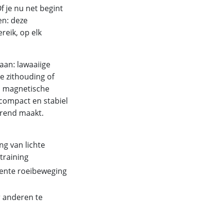
f je nu net begint
en: deze
eik, op elk
aan: lawaaiige
e zithouding of
va magnetische
 compact en stabiel
erend maakt.
g van lichte
training
tente roeibeweging
r anderen te