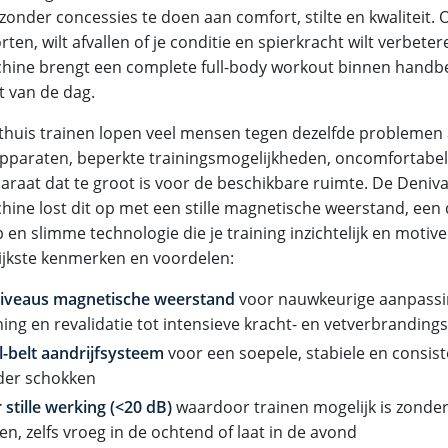
zonder concessies te doen aan comfort, stilte en kwaliteit. O
ten, wilt afvallen of je conditie en spierkracht wilt verbeter
hine brengt een complete full-body workout binnen handber
 van de dag.
 thuis trainen lopen veel mensen tegen dezelfde problemen 
apparaten, beperkte trainingsmogelijkheden, oncomfortabel
araat dat te groot is voor de beschikbare ruimte. De Deni
hine lost dit op met een stille magnetische weerstand, een
 en slimme technologie die je training inzichtelijk en motiv
ijkste kenmerken en voordelen:
niveaus magnetische weerstand
voor nauwkeurige aanpassin
ning en revalidatie tot intensieve kracht- en vetverbrandings
-belt aandrijfsysteem
voor een soepele, stabiele en consis
der schokken
 stille werking (<20 dB)
waardoor trainen mogelijk is zonde
en, zelfs vroeg in de ochtend of laat in de avond