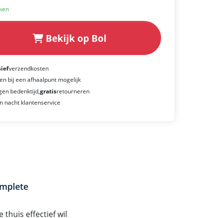
eken
Bekijk op Bol
sief
verzendkosten
en bij een afhaalpunt mogelijk
gen bedenktijd,
gratis
retourneren
n nacht klantenservice
omplete
thuis effectief wil