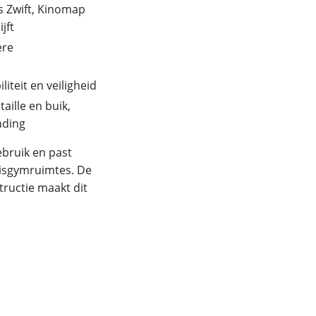
s Zwift, Kinomap
jft
ere
iteit en veiligheid
aille en buik,
nding
bruik en past
uisgymruimtes. De
tructie maakt dit