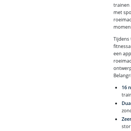
trainen 
met spor
roeimac
moment
Tijdens
fitness
een app
roeimac
ontwerp
Belangr
16 
trai
Dual
zon
Zeer
stor