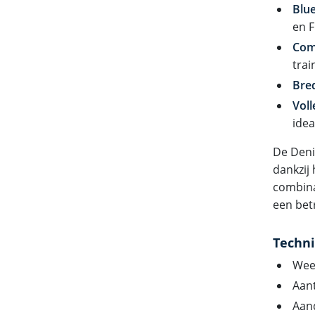
Blue
en F
Comf
tra
Bre
Voll
idea
De Deni
dankzij
combina
een bet
Techni
Wee
Aant
Aand