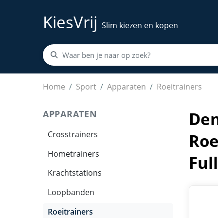
KiesVrij
Slim kiezen en kopen
Deniva - Magnetische Roeimachine - Roeitrainer
Home
Sport
Apparaten
Roeitrainers
APPARATEN
Den
Crosstrainers
Roe
Hometrainers
Ful
Krachtstations
Loopbanden
Roeitrainers