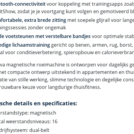
tooth-connectiviteit
voor koppeling met trainingsapps zoal
itShow, zodat je je voortgang kunt volgen en gemotiveerd bli
ortabele, extra brede zitting
met soepele glijrail voor lang
iningssessies zonder ongemak
de voetsteunen met verstelbare bandjes
voor optimale stabil
edige lichaamstraining
gericht op benen, armen, rug, borst, t
al voor conditieverbetering, spieropbouw en calorieverbra
va magnetische roeimachine is ontworpen voor dagelijks ge
 het compacte ontwerp uitstekend in appartementen en th
tie van stille werking, slimme technologie en degelijke cons
rouwbare keuze voor langdurige thuisfitness.
sche details en specificaties:
rstandstype: magnetisch
al weerstandsniveaus: 16
rijfsysteem: dual-belt