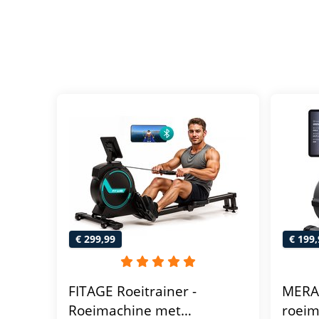
€ 299,99
€ 199,
FITAGE Roeitrainer -
MERA
Roeimachine met
roeim