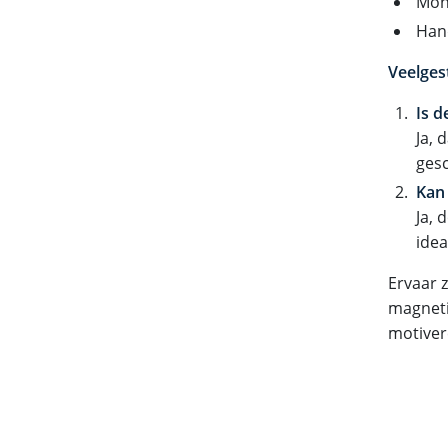
Mon
Han
Veelges
Is d
Ja, 
gesc
Kan
Ja, 
idea
Ervaar z
magneti
motiver