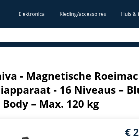
Elektronica
Kleding/accessoires
Huis & 
s - Roeiapparaat - 16 Niveaus – Bluetooth – Fitness – Full 
iva - Magnetische Roeimach
iapparaat - 16 Niveaus – Bl
l Body – Max. 120 kg
€ 