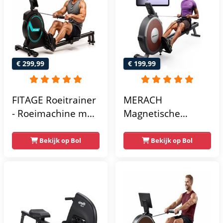
€ 299,99
€ 199,99
FITAGE Roeitrainer
MERACH
- Roeimachine met
Magnetische
Trainingsprogrammas
roeimachine met
& App - Inklapbaar
bluetooth - 16
Bekijk op Bol
Bekijk op Bol
Roeiapparaat met
weerstandsniveaus
16
- Stille roeitrainer
Weerstandniveaus
voor thuis met
- Roeitrainers
exclusieve app -
LCD-
gegevensweergave