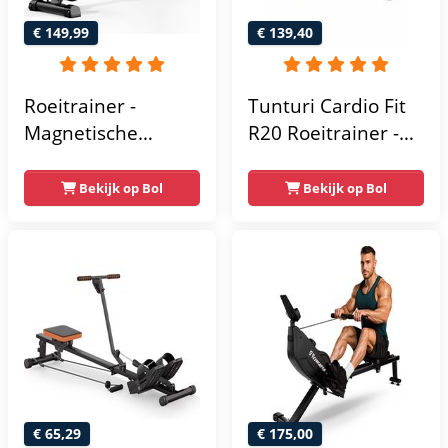
Thuis - Zwart
€ 149,99
€ 139,40
Roeitrainer -
Tunturi Cardio Fit
Magnetische
R20 Roeitrainer -
roeimachine - met
Inklapbaar -
LCD-scherm en 16
Roeimachine met 4
Bekijk op Bol
Bekijk op Bol
weerstandsniveaus
weerstandsniveaus
- Maximale
- Roeiapparaat
capaciteit 120KG -
voor thuis -
Stil - Zwart
Opklapbaar
€ 65,29
€ 175,00