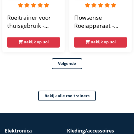
Roeitrainer voor
Flowsense
thuisgebruik -
Roeiapparaat -
Cardio- en
Roeimachine -
Krachttraining
Geluidsstil -
Bekijk op Bol
Bekijk op Bol
Roeimachine, LCD-
Magnetische
scherm voor
Roeitrainer Fitness
Volgende
thuistraining, 150
- Rowing Machine
kg
16
Gewichtscapaciteit,
Weerstandniveaus
Complete
- LCD Monitor -
Bekijk alle roeitrainers
Lichaamstraining
Roeitrainers
Elektronica
Kleding/accessoires