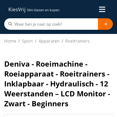
KiesVrij
Slim kiezen en kopen
Deniva - Roeimachine - Roeiapparaat - Roeitrainers - In
Home
Sport
Apparaten
Roeitrainers
Deniva - Roeimachine -
Roeiapparaat - Roeitrainers -
Inklapbaar - Hydraulisch - 12
Weerstanden – LCD Monitor -
Zwart - Beginners