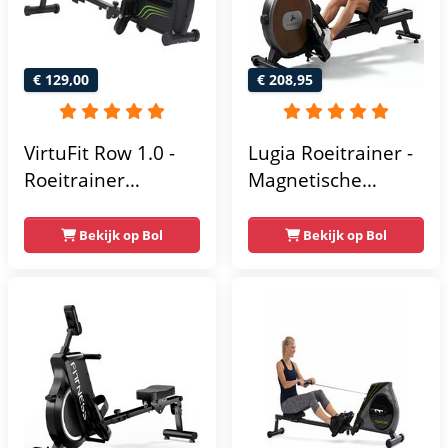
- Eenvoudige
montage -
Geüpgradede
€ 129,00
€ 208,95
dubbele glijrails -
verticaal opbergen
VirtuFit Row 1.0 -
Lugia Roeitrainer -
Roeitrainer
Magnetische
magnetische
Roeimachine - 8
weerstand
Weerstandniveaus
Bekijk op Bol
Bekijk op Bol
inklapbaar - Met
- Geschikt voor
LCD-scherm - 4
lange gebruikers -
Trainingsniveaus -
Inklapbaar
Roeimachine met
Roeiapparaat -
Elastische
Weerstand -
Roeiapparaat voor