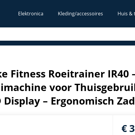
Elektronica
Kleding/accessoires
Huis & 
nd Roeimachine voor Thuisgebruik – Compact & Stil – LCD D
e Fitness Roeitrainer IR40
imachine voor Thuisgebruik
 Display – Ergonomisch Zad
€ 