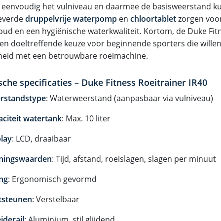
e eenvoudig het vulniveau en daarmee de basisweerstand k
everde
druppelvrije waterpomp
en
chloortablet
zorgen voo
ud en een hygiënische waterkwaliteit. Kortom, de Duke Fitn
en doeltreffende keuze voor beginnende sporters die willen
eid met een betrouwbare roeimachine.
che specificaties – Duke Fitness Roeitrainer IR40
rstandstype
: Waterweerstand (aanpasbaar via vulniveau)
citeit watertank
: Max. 10 liter
lay
: LCD, draaibaar
iningswaarden
: Tijd, afstand, roeislagen, slagen per minuut
ing
: Ergonomisch gevormd
tsteunen
: Verstelbaar
iderail
: Aluminium, stil glijdend