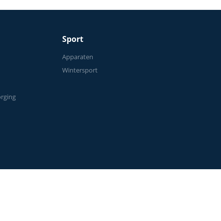
Sport
n
Apparaten
Wintersport
orging