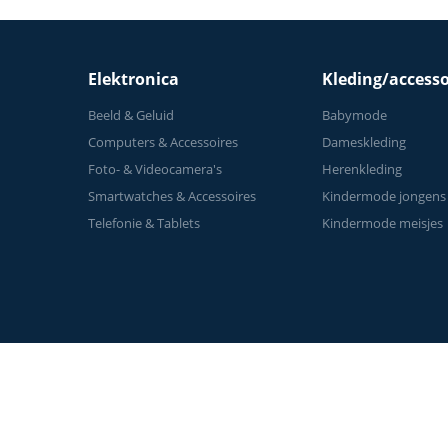
Elektronica
Kleding/accesso
Beeld & Geluid
Babymode
Computers & Accessoires
Dameskleding
Foto- & Videocamera's
Herenkleding
Smartwatches & Accessoires
Kindermode jongens
Telefonie & Tablets
Kindermode meisjes