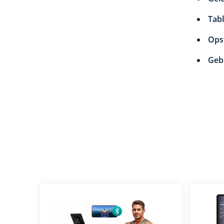
Tab
Ops
Geb