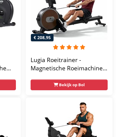
€ 208,95
Lugia Roeitrainer -
che
Magnetische Roeimachine -
 - Met
8 Weerstandniveaus -
Geschikt voor lange
Bekijk op Bol
gebruikers - Inklapbaar
tische
Roeiapparaat -
raat