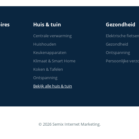
ires
Huis & tuin
Gezondheid
Centrale verwarming
Elektrische fietse
Huishouden
Gezondheid
Keukenapparaten
Ontspanning
Klimaat & Smart Home
Persoonlijke verz
Koken & Tafelen
Ontspanning
Bekijk alle huis & tuin
© 2026 Semix Internet Marketing.