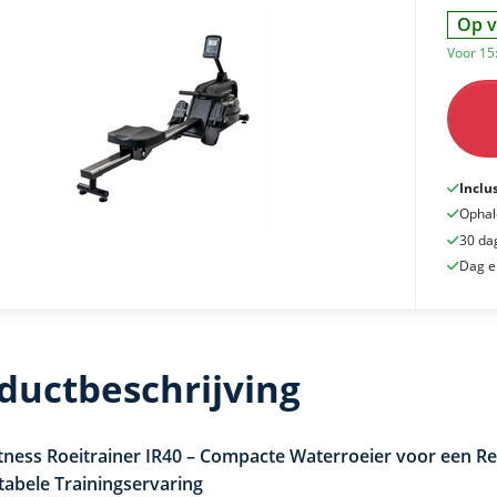
Op v
Voor 15
Inclu
Ophal
30 da
Dag e
ductbeschrijving
tness Roeitrainer IR40 – Compacte Waterroeier voor een Rea
abele Trainingservaring