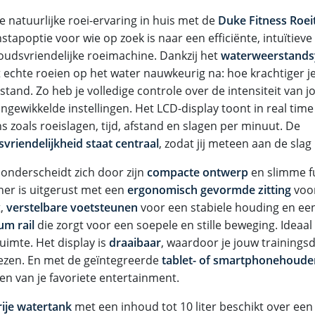
e natuurlijke roei-ervaring in huis met de
Duke Fitness Roei
nstapoptie voor wie op zoek is naar een efficiënte, intuïtieve
udsvriendelijke roeimachine. Dankzij het
waterweerstand
t echte roeien op het water nauwkeurig na: hoe krachtiger je
tand. Zo heb je volledige controle over de intensiteit van j
ngewikkelde instellingen. Het LCD-display toont in real time
 zoals roeislagen, tijd, afstand en slagen per minuut. De
svriendelijkheid staat centraal
, zodat jij meteen aan de slag
 onderscheidt zich door zijn
compacte ontwerp
en slimme f
iner is uitgerust met een
ergonomisch gevormde zitting
voor
t,
verstelbare voetsteunen
voor een stabiele houding en ee
um rail
die zorgt voor een soepele en stille beweging. Ideaal
ruimte. Het display is
draaibaar
, waardoor je jouw trainingsd
lezen. En met de geïntegreerde
tablet- of smartphonehoude
en van je favoriete entertainment.
rije watertank
met een inhoud tot 10 liter beschikt over een 