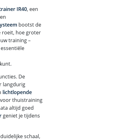
trainer IR40
, een
 en
systeem
bootst de
 roeit, hoe groter
ouw training –
 essentiële
 kunt.
uncties. De
 langdurig
n
lichtlopende
 voor thuistraining
ata altijd goed
r
geniet je tijdens
duidelijke schaal,