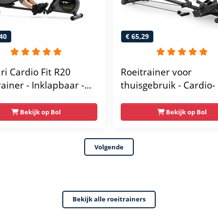
40
€ 65,29
ri Cardio Fit R20
Roeitrainer voor
ainer - Inklapbaar -
thuisgebruik - Cardio-
achine met 4
Krachttraining
tandsniveaus -
Roeimachine, LCD-sc
Bekijk op Bol
Bekijk op Bol
pparaat voor thuis -
voor thuistraining, 15
apbaar
Gewichtscapaciteit,
Volgende
Complete Lichaamstra
Bekijk alle roeitrainers