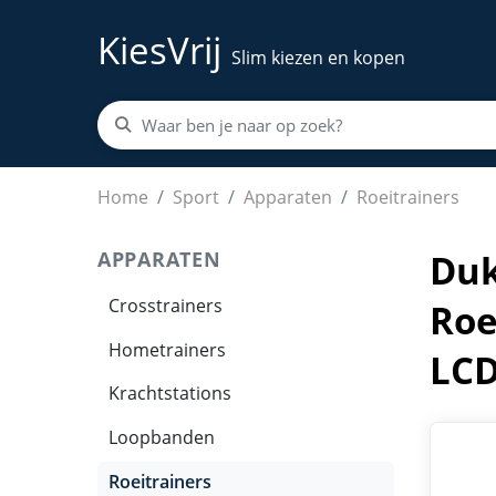
KiesVrij
Slim kiezen en kopen
Duke Fitness Roeitrainer IR40 – Waterweersta
Home
Sport
Apparaten
Roeitrainers
APPARATEN
Duk
Crosstrainers
Roe
Hometrainers
LCD
Krachtstations
Loopbanden
Roeitrainers