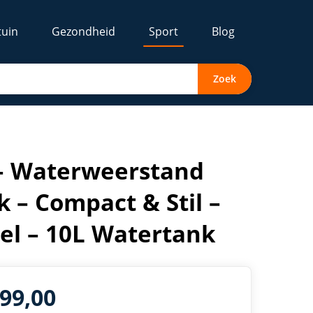
tuin
Gezondheid
Sport
Blog
Zoek
isplay – Ergonomisch Zadel – 10L Watertank
 – Waterweerstand
 – Compact & Stil –
el – 10L Watertank
399,00