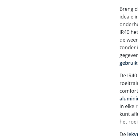
Breng d
ideale i
onderho
IR40 he
de weers
zonder i
gegevens
gebruik
De IR40
roeitra
comfor
alumini
in elke 
kunt af
het roei
De
lekv