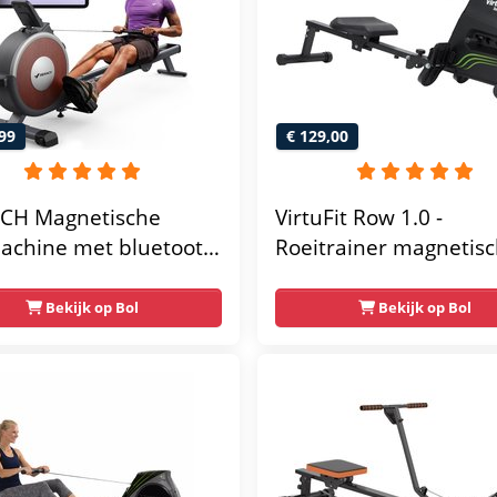
99
€ 129,00
CH Magnetische
VirtuFit Row 1.0 -
achine met bluetooth
Roeitrainer magnetis
weerstandsniveaus -
weerstand inklapbaar
 roeitrainer voor thuis
LCD-scherm - 4
Bekijk op Bol
Bekijk op Bol
xclusieve app - LCD-
Trainingsniveaus -
ensweergave -
Roeimachine met Elas
udige montage -
Weerstand - Roeiappa
gradede dubbele
voor Thuis - Zwart
ils - verticaal opbergen