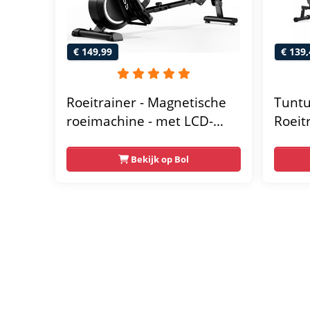
€ 149,99
€ 139,
Roeitrainer - Magnetische
Tuntu
roeimachine - met LCD-
Roeitr
scherm en 16
Roeim
weerstandsniveaus -
weers
Bekijk op Bol
Maximale capaciteit 120KG
Roeia
- Stil - Zwart
Opkl