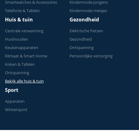
Smartwatches & Accessoires
Kindermode jongens
Telefonie & Tablets
Kindermode meisjes
Huis & tuin
Gezondheid
Centrale verwarming
Elektrische fietsen
Huishouden
Gezondheid
Keukenapparaten
Ontspanning
Klimaat & Smart Home
Persoonlijke verzorging
Koken & Tafelen
Ontspanning
Bekijk alle huis & tuin
Sport
Apparaten
Wintersport