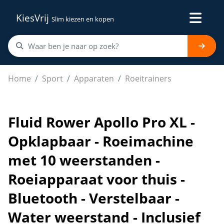
KiesVrij
Slim kiezen en kopen
Fluid Rower Apollo Pro XL - Opklapbaar - Roeimachine me
Home
Sport
Apparaten
Roeitrainers
Fluid Rower Apollo Pro XL -
Opklapbaar - Roeimachine
met 10 weerstanden -
Roeiapparaat voor thuis -
Bluetooth - Verstelbaar -
Water weerstand - Inclusief