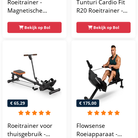
Roeitrainer -
Tunturi Cardio Fit
Magnetische
R20 Roeitrainer -
roeimachine - met
Inklapbaar -
LCD-scherm en 16
Roeimachine met 4
Bekijk op Bol
Bekijk op Bol
weerstandsniveaus
weerstandsniveaus
- Maximale
- Roeiapparaat
capaciteit 120KG -
voor thuis -
Stil - Zwart
Opklapbaar
€ 65,29
€ 175,00
Roeitrainer voor
Flowsense
thuisgebruik -
Roeiapparaat -