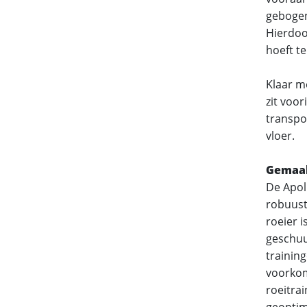
gebogen
Hierdoo
hoeft te
Klaar m
zit voor
transpor
vloer.
Gemaak
De Apol
robuuste
roeier 
geschuu
training
voorkom
roeitrai
geoptim