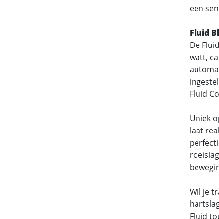
een sen
Fluid B
De Fluid
watt, c
automat
ingeste
Fluid C
Uniek o
laat rea
perfecti
roeisla
bewegi
Wil je 
hartslag
Fluid t