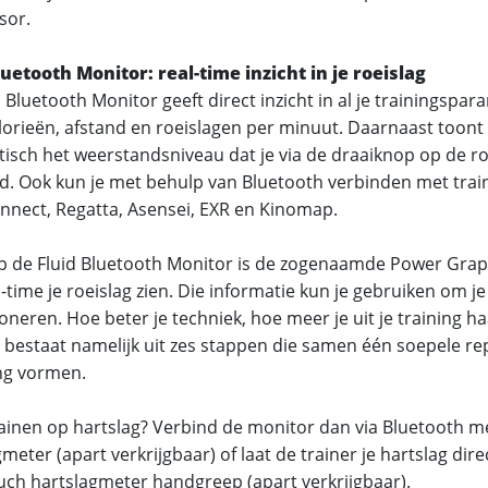
sor.
luetooth Monitor: real-time inzicht in je roeislag
 Bluetooth Monitor geeft direct inzicht in al je trainingspara
alorieën, afstand en roeislagen per minuut. Daarnaast toon
isch het weerstandsniveau dat je via de draaiknop op de ro
ld. Ook kun je met behulp van Bluetooth verbinden met trai
onnect, Regatta, Asensei, EXR en Kinomap.
p de Fluid Bluetooth Monitor is de zogenaamde Power Graph
l-time je roeislag zien. Die informatie kun je gebruiken om je
oneren. Hoe beter je techniek, hoe meer je uit je training ha
g bestaat namelijk uit zes stappen die samen één soepele rep
ng vormen.
trainen op hartslag? Verbind de monitor dan via Bluetooth me
meter (apart verkrijgbaar) of laat de trainer je hartslag dire
ouch hartslagmeter handgreep (apart verkrijgbaar).