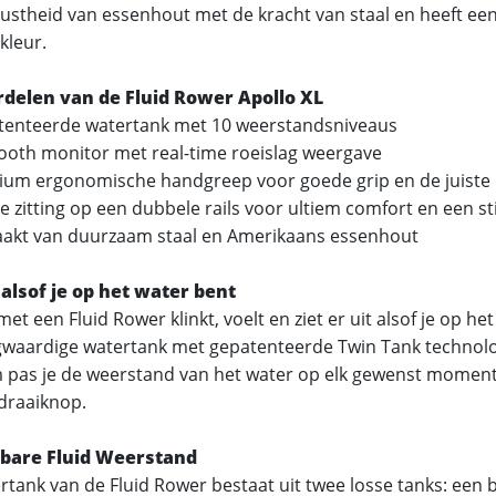
ustheid van essenhout met de kracht van staal en heeft een 
kleur.
rdelen van de Fluid Rower Apollo XL
enteerde watertank met 10 weerstandsniveaus
ooth monitor met real-time roeislag weergave
um ergonomische handgreep voor goede grip en de juiste
 zitting op een dubbele rails voor ultiem comfort en een sti
kt van duurzaam staal en Amerikaans essenhout
alsof je op het water bent
et een Fluid Rower klinkt, voelt en ziet er uit alsof je op he
waardige watertank met gepatenteerde Twin Tank technolog
 pas je de weerstand van het water op elk gewenst momen
draaiknop.
lbare Fluid Weerstand
rtank van de Fluid Rower bestaat uit twee losse tanks: een 