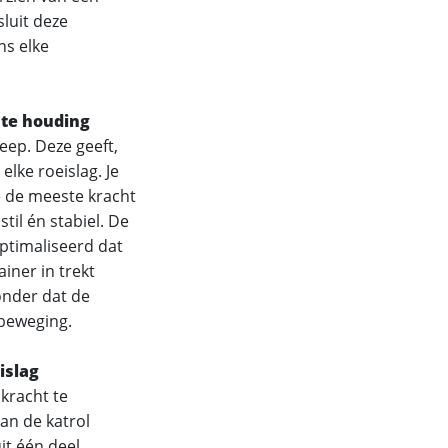
luit deze
ns elke
ste houding
ep. Deze geeft,
elke roeislag. Je
 de meeste kracht
til én stabiel. De
optimaliseerd dat
iner in trekt
onder dat de
 beweging.
islag
 kracht te
aan de katrol
it één deel