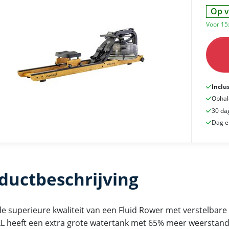
Op v
Voor 15
Inclu
Ophal
30 da
Dag e
ductbeschrijving
de superieure kwaliteit van een Fluid Rower met verstelbar
XL heeft een extra grote watertank met 65% meer weerstand