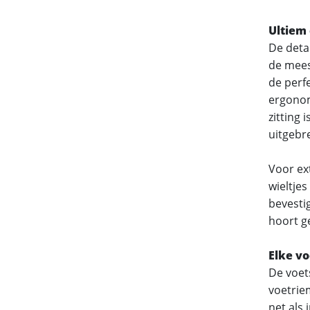
Ultiem 
De detai
de mees
de perf
ergonomi
zitting
uitgebr
Voor ext
wieltjes
bevestig
hoort g
Elke vo
De voet
voetriem
net als