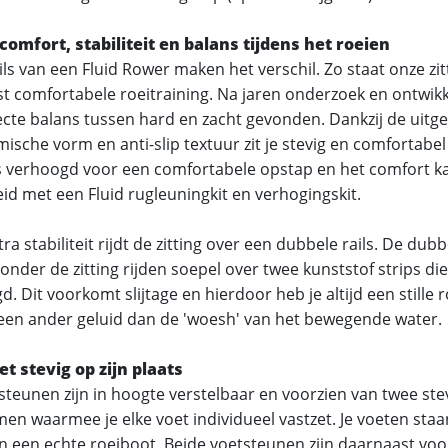
comfort, stabiliteit en balans tijdens het roeien
ls van een Fluid Rower maken het verschil. Zo staat onze zi
t comfortabele roeitraining. Na jaren onderzoek en ontwik
ecte balans tussen hard en zacht gevonden. Dankzij de uitg
sche vorm en anti-slip textuur zit je stevig en comfortabel 
 is verhoogd voor een comfortabele opstap en het comfort 
eid met een Fluid rugleuningkit en verhogingskit.
ra stabiliteit rijdt de zitting over een dubbele rails. De dub
 onder de zitting rijden soepel over twee kunststof strips die 
d. Dit voorkomt slijtage en hierdoor heb je altijd een stille r
een ander geluid dan de 'woesh' van het bewegende water.
et stevig op zijn plaats
steunen zijn in hoogte verstelbaar en voorzien van twee ste
en waarmee je elke voet individueel vastzet. Je voeten staan 
 in een echte roeiboot. Beide voetsteunen zijn daarnaast vo