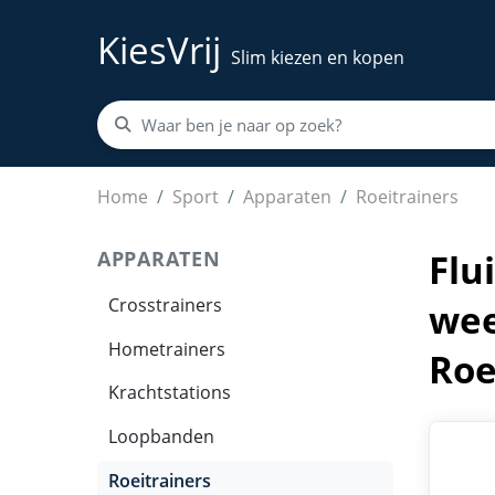
KiesVrij
Slim kiezen en kopen
Fluid Rower Apollo XL - Roeimachine met 10 w
Home
Sport
Apparaten
Roeitrainers
APPARATEN
Flu
Crosstrainers
wee
Hometrainers
Roe
Krachtstations
Loopbanden
Roeitrainers