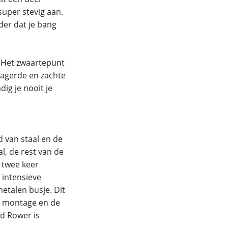
super stevig aan.
der dat je bang
. Het zwaartepunt
elagerde en zachte
ig je nooit je
 van staal en de
l, de rest van de
 twee keer
 intensieve
metalen busje. Dit
de montage en de
id Rower is