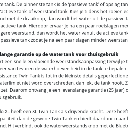
e tank. De binnenste tank is de ‘passieve tank’ of opslag ta
‘actieve tank’ of weerstand tank. Kies je tijdens het roeien 
nd met de draaiknop, dan wordt het water uit de passieve t
 actieve tank. Hierdoor ervaar je na een paar roeislagen me
lagere weerstand, dan wordt het water vanuit de actieve tan
 passieve tank zodat je na een paar slagen minder weerstan
lange garantie op de watertank voor thuisgebruik
rt een snelle en vloeiende weerstandsaanpassing terwijl je t
eer van tevoren de waterhoeveelheid in de tank te bepalen
sistance Twin Tank is tot in de kleinste details geperfection
aterlimiet niet word overschreden, dan lekt de tank nooit. Ze
 zet. Daarom ontvang je een levenslange garantie (25 jaar) 
uisgebruik.
lo XL heeft een XL Twin Tank als drijvende kracht. Deze heef
paciteit dan de gewone Twin Tank en biedt daardoor maar l
nd. Hij verbindt ook de waterweerstandsknop met de Bluet