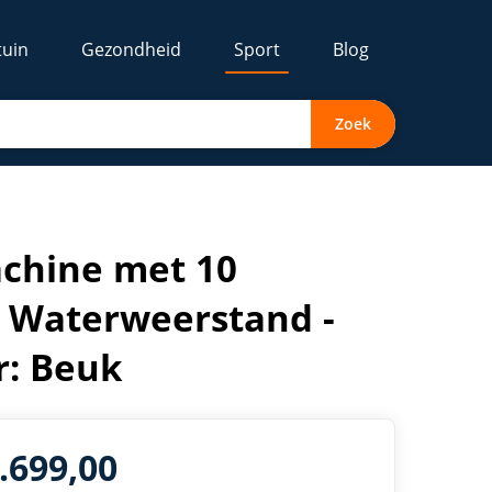
tuin
Gezondheid
Sport
Blog
Zoek
 voor thuis - Kleur: Beuk
achine met 10
- Waterweerstand -
r: Beuk
1.699,00