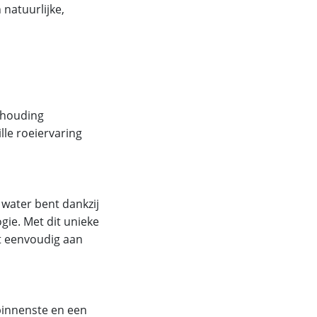
natuurlijke,
 houding
lle roeiervaring
t water bent dankzij
ie. Met dit unieke
t eenvoudig aan
binnenste en een