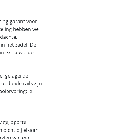
tting garant voor
keling hebben we
edachte,
in het zadel. De
kan extra worden
bel gelagerde
op beide rails zijn
oeiervaring: je
vige, aparte
dicht bij elkaar,
orzien van een