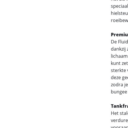
speciaa
hielste
roeibewe
Premiu
De Flui
dankzij 
lichaam
kunt zet
sterkte 
deze ge
zodra j
bungee 
Tankfr
Het stal
verduren
vooraan