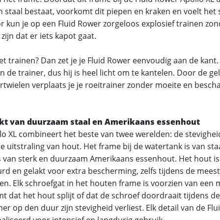
 staal bestaat, voorkomt dit piepen en kraken en voelt het 
r kun je op een Fluid Rower zorgeloos explosief trainen zon
 zijn dat er iets kapot gaat.
et trainen? Dan zet je je Fluid Rower eenvoudig aan de kant
in de trainer, dus hij is heel licht om te kantelen. Door de g
twielen verplaats je je roeitrainer zonder moeite en beschad
t van duurzaam staal en Amerikaans essenhout
lo XL combineert het beste van twee werelden: de stevigheid
 uitstraling van hout. Het frame bij de watertank is van staa
is van sterk en duurzaam Amerikaans essenhout. Het hout is
rd en gelakt voor extra bescherming, zelfs tijdens de meest
en. Elk schroefgat in het houten frame is voorzien van een 
t dat het hout splijt of dat de schroef doordraait tijdens 
ner op den duur zijn stevigheid verliest. Elk detail van de Flu
aliseerd voor intensief en langdurig gebruik.