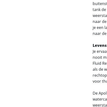
buitenst
tank de 
weersta
naar de
je een 
naar de
Levens
Je ervaa
nooit m
Fluid Re
als de w
rechtop
voor th
De Apol
waterca
weersta