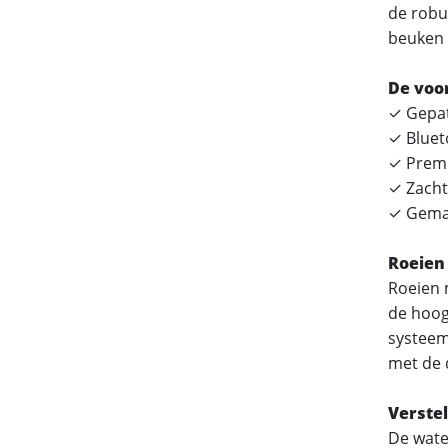
de robu
beuken 
De voo
✓ Gepat
✓ Bluet
✓ Premi
✓ Zachte
✓ Gemaa
Roeien 
Roeien m
de hoog
systeem
met de 
Verste
De wate