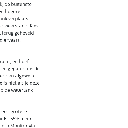
nk, de buitenste
een hogere
ank verplaatst
er weerstand. Kies
k terug geheveld
d ervaart.
raint, en hoeft
. De gepatenteerde
eerd en afgewerkt:
lfs niet als je deze
op de watertank
t een grotere
iefst 65% meer
ooth Monitor via