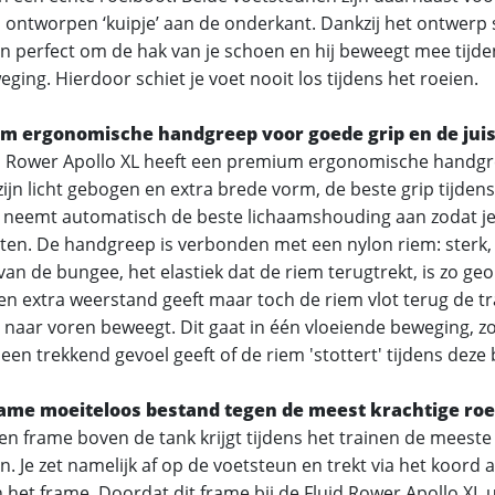
l ontworpen ‘kuipje’ aan de onderkant. Dankzij het ontwerp s
un perfect om de hak van je schoen en hij beweegt mee tijde
ging. Hierdoor schiet je voet nooit los tijdens het roeien.
m ergonomische handgreep voor goede grip en de jui
d Rower Apollo XL heeft een premium ergonomische handgre
zijn licht gebogen en extra brede vorm, de beste grip tijdens 
 neemt automatisch de beste lichaamshouding aan zodat je
ten. De handgreep is verbonden met een nylon riem: sterk, s
van de bungee, het elastiek dat de riem terugtrekt, is zo ge
en extra weerstand geeft maar toch de riem vlot terug de tra
e naar voren beweegt. Dit gaat in één vloeiende beweging, z
een trekkend gevoel geeft of de riem 'stottert' tijdens deze
ame moeiteloos bestand tegen de meest krachtige roe
en frame boven de tank krijgt tijdens het trainen de meeste
. Je zet namelijk af op de voetsteun en trekt via het koord 
 het frame. Doordat dit frame bij de Fluid Rower Apollo XL u