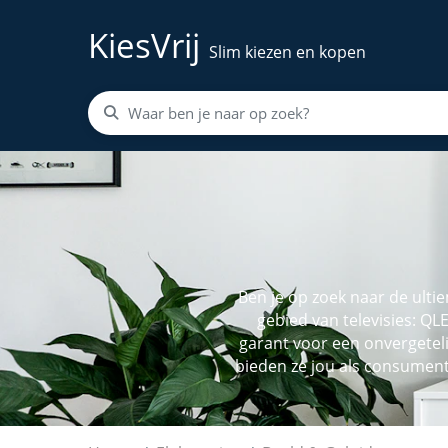
KiesVrij
Slim kiezen en kopen
Ben je op zoek naar de ulti
gebied van televisies: QL
garant voor een onvergeteli
bieden ze jou als consument?