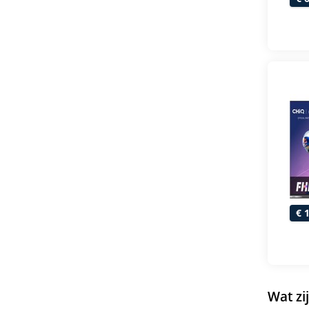
€ 
Wat zi