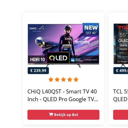
€ 239,99
€ 499,
CHiQ L40QST - Smart TV 40
TCL 5
Inch - QLED Pro Google TV -
QLED 
Full HD - Randloos Metal
Design - Dolby Audio -
Bekijk op Bol
Nieuw