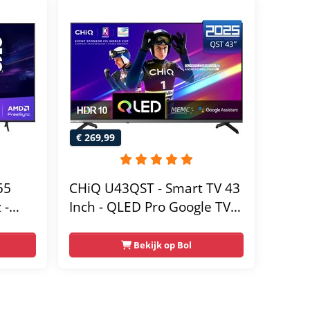
€ 269,99
55
CHiQ U43QST - Smart TV 43
 -
Inch - QLED Pro Google TV -
UHD 4K - Randloos Metal
Design - Dolby Audio -
Bekijk op Bol
Nieuw