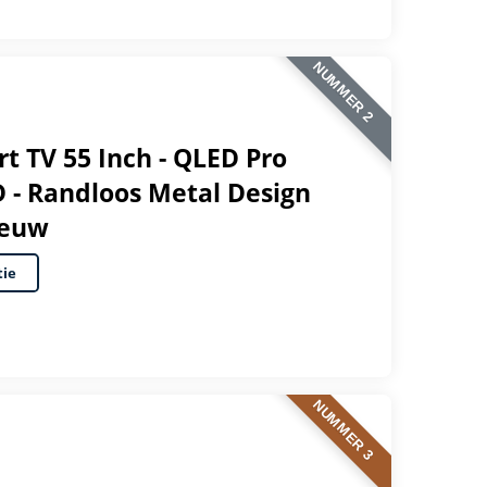
NUMMER 2
 TV 55 Inch - QLED Pro
D - Randloos Metal Design
ieuw
tie
NUMMER 3