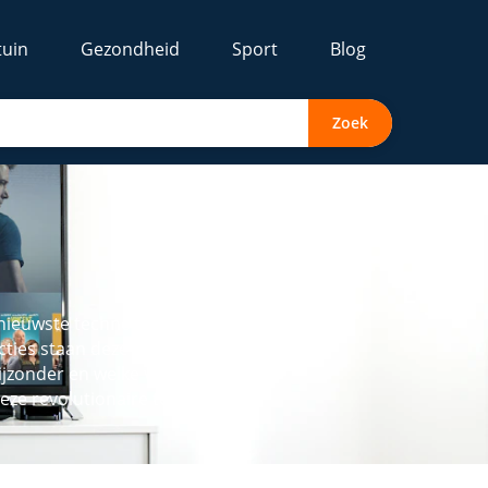
tuin
Gezondheid
Sport
Blog
Zoek
 nieuwste technologie op het
ties staan deze televisies
bijzonder en welke voordelen
ze revolutionaire televisies.