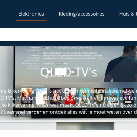
Elektronica
Kleding/accessoires
Huis & 
QLED TV's
eme kijkervaring? Dan is het tijd om kennis te maken met de
ED TV's. Met hun prachtige beeldkwaliteit en innovatieve func
jke kijkervaring. Maar wat maakt QLED TV's nu eigenlijk zo 
 Lees snel verder en ontdek alles wat je moet weten over de