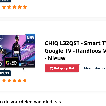
CHiQ L32QST - Smart TV
Google TV - Randloos M
- Nieuw
Bekijk op Bol
Meer informa
189,99
jn de voordelen van qled tv's