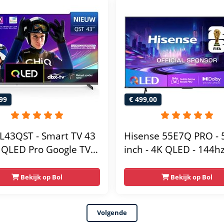
99
€ 499,00
L43QST - Smart TV 43
Hisense 55E7Q PRO - 
- QLED Pro Google TV -
inch - 4K QLED - 144hz
HD - Randloos Metal
2025
n - Dolby Audio -
Bekijk op Bol
Bekijk op Bol
w
Volgende