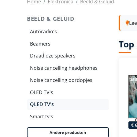
QLED TV's
Home
Elektronica
Beeld & Geluid
BEELD & GELUID
Lee
Autoradio's
Top 
Beamers
Draadloze speakers
Noise cancelling headphones
Noise cancelling oordopjes
OLED TV's
QLED TV's
Smart tv's
€ 
Andere producten