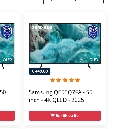
€ 449,00
50
Samsung QE55Q7FA - 55
inch - 4K QLED - 2025
Bekijk op Bol