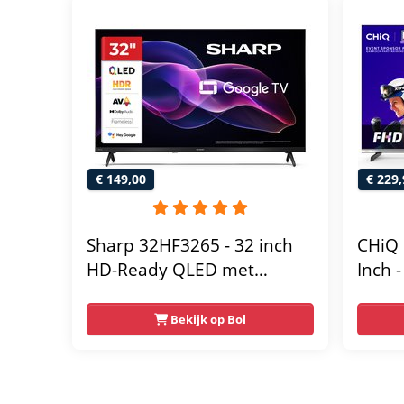
€ 149,00
€ 229,
Sharp 32HF3265 - 32 inch
CHiQ 
HD-Ready QLED met
Inch 
Google TV
Full 
Desig
Bekijk op Bol
Nieu