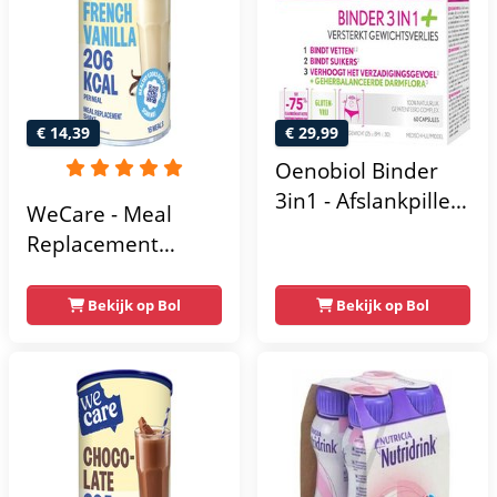
€ 14,39
€ 29,99
Oenobiol Binder
3in1 - Afslankpillen
WeCare - Meal
voor snel afvallen -
Replacement
Fatburners -
Shake - Vanille - 1 x
Gewichtsverlies -
436 gr
Bekijk op Bol
Bekijk op Bol
60 Capsules