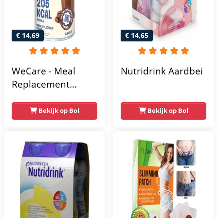
€ 14,69
€ 14,65
WeCare - Meal
Nutridrink Aardbei
Replacement
Shake - Chocolade -
436 gr
Bekijk op Bol
Bekijk op Bol