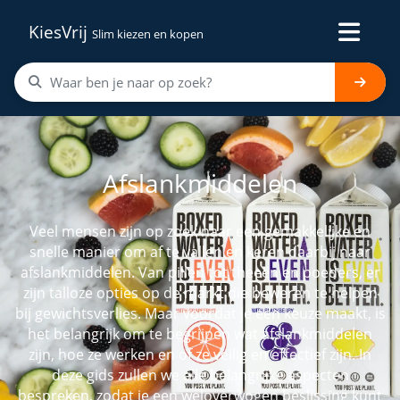
KiesVrij
Slim kiezen en kopen
Afslankmiddelen
Veel mensen zijn op zoek naar een gemakkelijke en
snelle manier om af te vallen en keren daarbij naar
afslankmiddelen. Van pillen tot theeën en poeders, er
zijn talloze opties op de markt die beweren te helpen
bij gewichtsverlies. Maar voordat je een keuze maakt, is
het belangrijk om te begrijpen wat afslankmiddelen
zijn, hoe ze werken en of ze veilig en effectief zijn. In
deze gids zullen we alle belangrijke aspecten
bespreken, zodat je een weloverwogen beslissing kunt