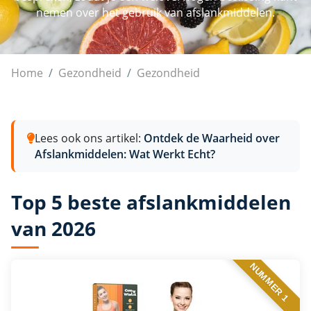
nemen over het gebruik van afslankmiddelen.
Afslankmiddelen
Home
Gezondheid
Gezondheid
Lees ook ons artikel:
Ontdek de Waarheid over
Afslankmiddelen: Wat Werkt Echt?
Top 5 beste afslankmiddelen
van 2026
NUMMER 1