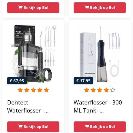
3000 - Waterflosser
Monddouche -
Bekijk op Bol
Bekijk op Bol
- Wit - HX3826/31
Tongschraper -
Tongreiniger -
Flosapparaat - 9
standen - Tandplak
verwijderaar -
Extra
Opzetstukken -
Tongreiniger -
Beugel
€ 67,95
€ 17,95
schoonmaken -
Tandplak
Dentect
Waterflosser - 300
verwijderen -
Waterflosser -
ML Tank -
Tandsteenverwijdera
Neusdouche -
Monddouche -
Monddouche -
Water Flosser -
Bekijk op Bol
Bekijk op Bol