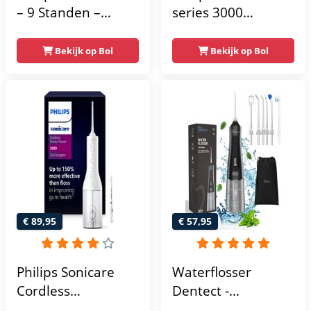
– 9 Standen –
series 3000
Monddouche – Incl.
Cordless
4 opzetstukken –
Powerflosser -
Bekijk op Bol
Bekijk op Bol
PREMIUM Water
Waterflosser -
flosser Draadloos –
Zwart - HX3826/33
Midnight Edition –
Flosapparaat
€ 89,95
€ 57,95
Philips Sonicare
Waterflosser
Cordless
Dentect -
Powerflosser Series
Neusdouche -