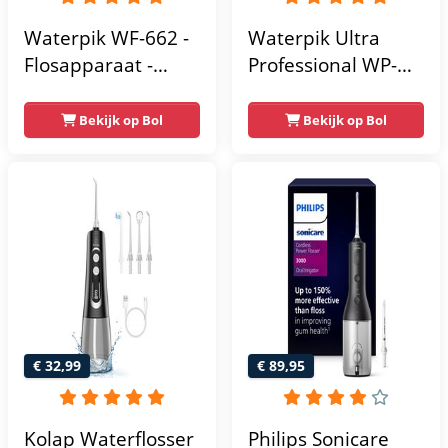
Waterpik WF-662 -
Waterpik Ultra
Flosapparaat -
Professional WP-
Zwart ( opvolger
663 – Waterflosser
v.d. WP662
– Blauw – 10
Bekijk op Bol
Bekijk op Bol
Drukstanden – 7
Opzetstukken
€ 32,99
€ 89,95
Kolap Waterflosser
Philips Sonicare