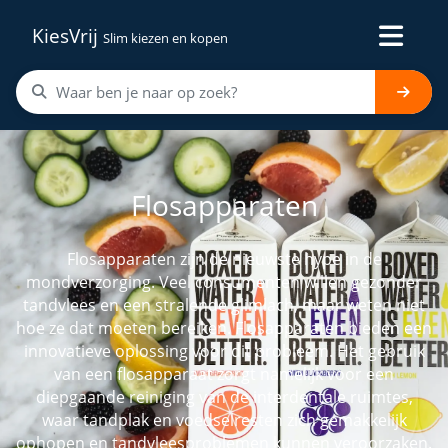
KiesVrij
Slim kiezen en kopen
Flosapparaten
Flosapparaten zijn de nieuwste hype in de
mondverzorging. Veel consumenten willen gezonder
tandvlees en een stralende glimlach, maar weten niet
hoe ze dat moeten bereiken. Flosapparaten bieden een
innovatieve oplossing voor dit probleem. Het gebruik
van een flosapparaat zorgt namelijk voor een
diepgaande reiniging van de interdentale ruimtes,
waar tandplak en voedselresten zich gemakkelijk
ophopen en tandvleesproblemen kunnen veroorzaken.