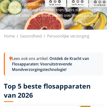
Bent u op zoek naar een effectieve manier om uw
mondgezondheid te verbeteren? Lees dan verder en
ontdek alles wat u moet weten over flosapparaten.
Flosapparaten
Home
Gezondheid
Persoonlijke verzorging
Lees ook ons artikel:
Ontdek de Kracht van
Flosapparaten: Vooruitstrevende
Mondverzorgingstechnologie!
Top 5 beste flosapparaten
van 2026