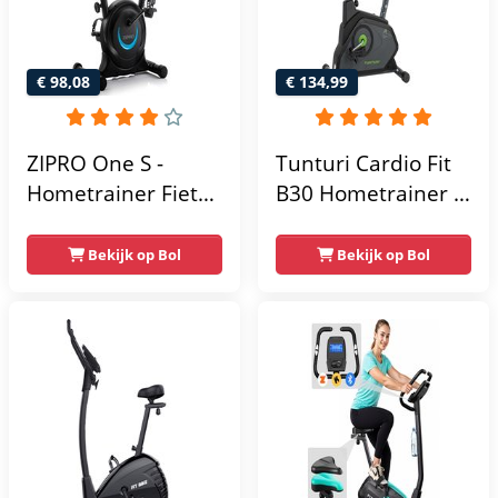
€ 98,08
€ 134,99
ZIPRO One S -
Tunturi Cardio Fit
Hometrainer Fiets -
B30 Hometrainer -
Fitness Fiets -
Fitness fiets met 8
Magnetische Fiets -
weerstandsniveaus
Bekijk op Bol
Bekijk op Bol
Hartslagsensoren -
- Tablethouder -
Gemakkelijk te
Hartslagfunctie en
transporteren -
transportwielen
Antislippedalen -
Homegym -
Stabiele structuur -
Max.
gebruikersgewicht