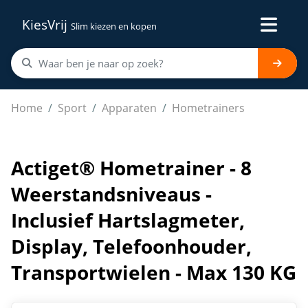
KiesVrij
Slim kiezen en kopen
Actiget® Hometrainer - 8 Weerstandsniveaus - Inclusie
Home
Sport
Apparaten
Hometrainers
Actiget® Hometrainer - 8
Weerstandsniveaus -
Inclusief Hartslagmeter,
Display, Telefoonhouder,
Transportwielen - Max 130 KG