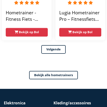
Hometrainer -
Lugia Hometrainer
Fitness Fiets -
Pro – Fitnessfiets
Spinningfiets - 8KG
voor Lange
Vliegwiel -
Gebruikers –
Bekijk op Bol
Bekijk op Bol
Hartslagmeter -
Premium Vering &
Incl App - Extreem
Demping – Extra
Volgende
stil
Soepel & Stil –
Verstelbaar Zadel –
0-100% Weerstand
Bekijk alle hometrainers
Elektronica
Kleding/accessoires