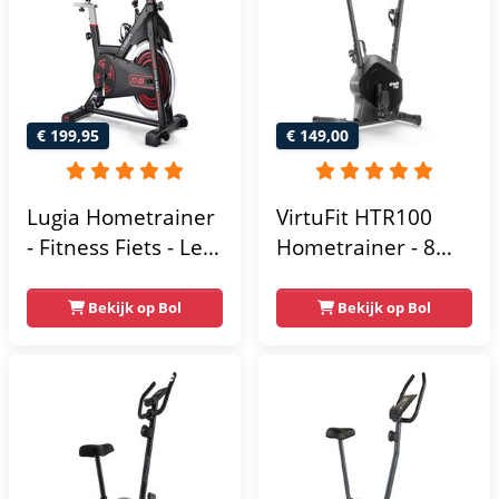
€ 199,95
€ 149,00
Lugia Hometrainer
VirtuFit HTR100
- Fitness Fiets - Led
Hometrainer - 8
Display -
Magnetische
Verstelbaar Zadel -
Weerstandniveau's
Bekijk op Bol
Bekijk op Bol
0-100% weerstand
- Verstelbaar zadel
niveaus -
- Display met
Hartslagfunctie -
Tablethouder -
Max 130kg -
Max. 120 kg
Extreem Stil
Gebruikersgewicht
- Fitnessfiets