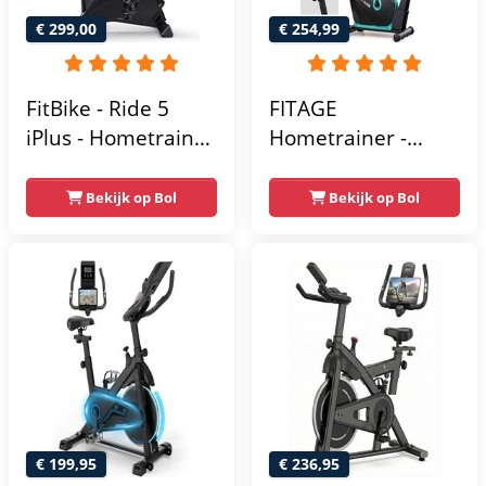
110 kg - Zwart en
€ 299,00
€ 254,99
Blauw
FitBike - Ride 5
FITAGE
iPlus - Hometrainer
Hometrainer -
- 18
Fitnessfiets met 32
Trainingsprogramma's
Weerstandsniveaus
Bekijk op Bol
Bekijk op Bol
- Hartslagsensoren
- Tablethouder
voor Bluetooth
Kinomap & Zwift -
Fiets Lage Instap,
Ergonomisch & Stil
- Hometrainers
Fitness voor Thuis
€ 199,95
€ 236,95