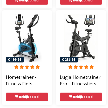
Bekijk op Bol
Bekijk op Bol
- Hartslagsensoren
- Tablethouder
voor Bluetooth
Kinomap & Zwift -
Fiets Lage Instap,
Ergonomisch & Stil
- Hometrainers
Fitness voor Thuis
€ 199,95
€ 236,95
Hometrainer -
Lugia Hometrainer
Fitness Fiets -
Pro – Fitnessfiets
Spinningfiets - 8KG
voor Lange
Vliegwiel -
Gebruikers –
Bekijk op Bol
Bekijk op Bol
Hartslagmeter -
Premium Vering &