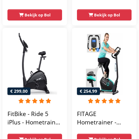
Fitness Fiets -
Fitness fiets met 8
Magnetische Fiets -
weerstandsniveaus
Bekijk op Bol
Bekijk op Bol
Hartslagsensoren -
- Tablethouder -
Gemakkelijk te
Hartslagfunctie en
transporteren -
transportwielen
Antislippedalen -
Homegym -
Stabiele structuur -
Max.
gebruikersgewicht
110 kg - Zwart en
€ 299,00
€ 254,99
Blauw
FitBike - Ride 5
FITAGE
iPlus - Hometrainer
Hometrainer -
- 18
Fitnessfiets met 32
Trainingsprogramma's
Weerstandsniveaus