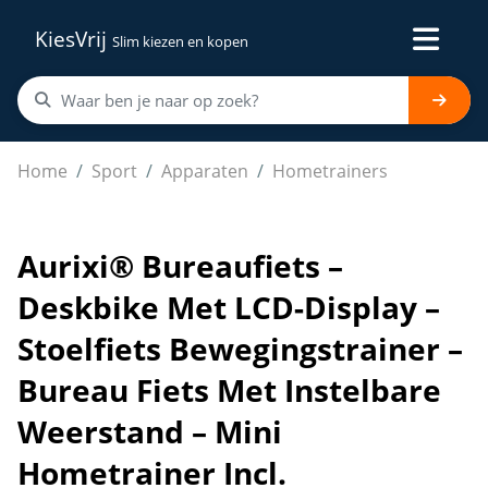
KiesVrij
Slim kiezen en kopen
Aurixi® Bureaufiets – Deskbike Met LCD-Display – Stoel
Home
Sport
Apparaten
Hometrainers
Aurixi® Bureaufiets –
Deskbike Met LCD-Display –
Stoelfiets Bewegingstrainer –
Bureau Fiets Met Instelbare
Weerstand – Mini
Hometrainer Incl.