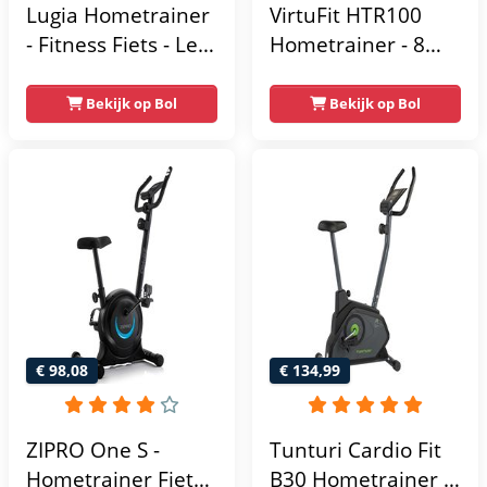
Lugia Hometrainer
VirtuFit HTR100
- Fitness Fiets - Led
Hometrainer - 8
Display -
Magnetische
Verstelbaar Zadel -
Weerstandniveau's
Bekijk op Bol
Bekijk op Bol
0-100% weerstand
- Verstelbaar zadel
niveaus -
- Display met
Hartslagfunctie -
Tablethouder -
Max 130kg -
Max. 120 kg
Extreem Stil
Gebruikersgewicht
- Fitnessfiets
€ 98,08
€ 134,99
ZIPRO One S -
Tunturi Cardio Fit
Hometrainer Fiets -
B30 Hometrainer -