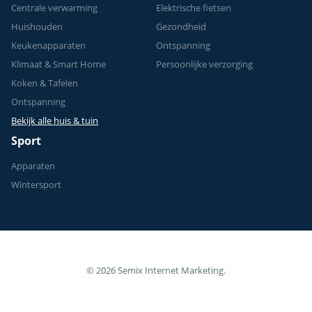
Centrale verwarming
Elektrische fietsen
Huishouden
Gezondheid
Keukenapparaten
Ontspanning
Klimaat & Smart Home
Persoonlijke verzorging
Koken & Tafelen
Ontspanning
Bekijk alle huis & tuin
Sport
Apparaten
Wintersport
© 2026 Semix Internet Marketing.