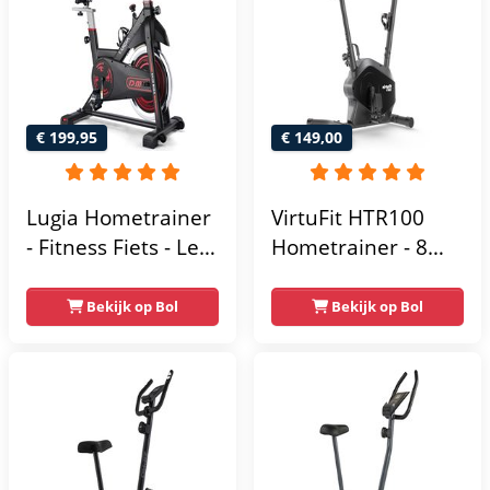
€ 199,95
€ 149,00
Lugia Hometrainer
VirtuFit HTR100
- Fitness Fiets - Led
Hometrainer - 8
Display -
Magnetische
Verstelbaar Zadel -
Weerstandniveau's
Bekijk op Bol
Bekijk op Bol
0-100% weerstand
- Verstelbaar zadel
niveaus -
- Display met
Hartslagfunctie -
Tablethouder -
Max 130kg -
Max. 120 kg
Extreem Stil
Gebruikersgewicht
- Fitnessfiets