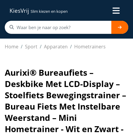
KiesVrij
Slim kiezen en kopen
Aurixi® Bureaufiets – Deskbike Met LCD-Display – Stoel
Home
Sport
Apparaten
Hometrainers
Aurixi® Bureaufiets –
Deskbike Met LCD-Display –
Stoelfiets Bewegingstrainer –
Bureau Fiets Met Instelbare
Weerstand – Mini
Hometrainer - Wit en Zwart -