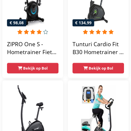
€ 98,08
€ 134,99
ZIPRO One S -
Tunturi Cardio Fit
Hometrainer Fiets -
B30 Hometrainer -
Fitness Fiets -
Fitness fiets met 8
Magnetische Fiets -
weerstandsniveaus
Bekijk op Bol
Bekijk op Bol
Hartslagsensoren -
- Tablethouder -
Gemakkelijk te
Hartslagfunctie en
transporteren -
transportwielen
Antislippedalen -
Homegym -
Stabiele structuur -
Max.
gebruikersgewicht