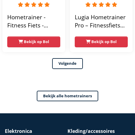
Hometrainer -
Lugia Hometrainer
Fitness Fiets -
Pro – Fitnessfiets
Spinningfiets - 8KG
voor Lange
Vliegwiel -
Gebruikers –
Bekijk op Bol
Bekijk op Bol
Hartslagmeter -
Premium Vering &
Incl App - Extreem
Demping – Extra
Volgende
stil
Soepel & Stil –
Verstelbaar Zadel –
0-100% Weerstand
Bekijk alle hometrainers
Elektronica
Kleding/accessoires