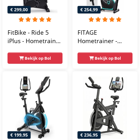
110 kg - Zwart en
€ 299,00
€ 254,99
Blauw
FitBike - Ride 5
FITAGE
iPlus - Hometrainer
Hometrainer -
- 18
Fitnessfiets met 32
Trainingsprogramma's
Weerstandsniveaus
Bekijk op Bol
Bekijk op Bol
- Hartslagsensoren
- Tablethouder
voor Bluetooth
Kinomap & Zwift -
Fiets Lage Instap,
Ergonomisch & Stil
- Hometrainers
Fitness voor Thuis
€ 199,95
€ 236,95