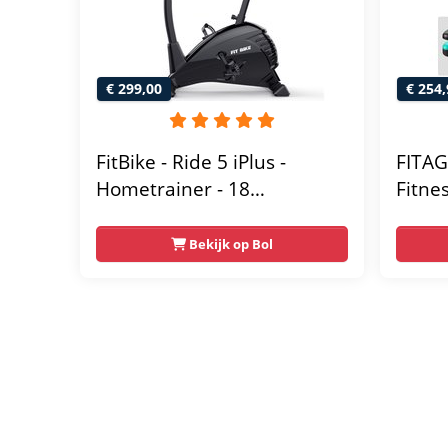
€ 299,00
€ 254,
FitBike - Ride 5 iPlus -
FITAG
Hometrainer - 18
Fitne
Trainingsprogramma's -
Weers
Hartslagsensoren
Table
Bekijk op Bol
Bluet
- Fiet
Ergon
Homet
Thuis