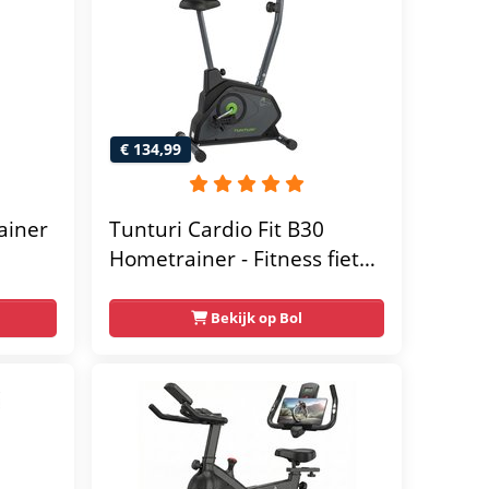
€ 134,99
ainer
Tunturi Cardio Fit B30
Hometrainer - Fitness fiets
met 8 weerstandsniveaus -
Tablethouder -
Bekijk op Bol
Hartslagfunctie en
transportwielen
megym
Max.
 kg -