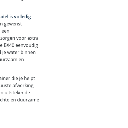
adel is volledig
ien gewenst
in een
zorgen voor extra
de BX40 eenvoudig
jd je water binnen
duurzaam en
iner die je helpt
buuste afwerking,
en uitstekende
dachte en duurzame