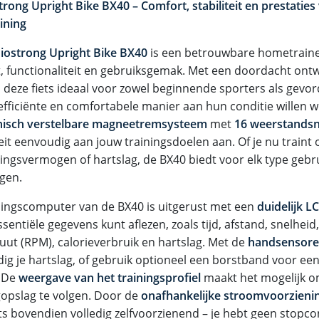
trong Upright Bike BX40 – Comfort, stabiliteit en prestaties
ining
iostrong Upright Bike BX40
is een betrouwbare hometrainer 
, functionaliteit en gebruiksgemak. Met een doordacht ontw
s deze fiets ideaal voor zowel beginnende sporters als gevor
efficiënte en comfortabele manier aan hun conditie willen w
nisch verstelbare magneetremsysteem
met
16 weerstandsn
teit eenvoudig aan jouw trainingsdoelen aan. Of je nu traint
ingsvermogen of hartslag, de BX40 biedt voor elk type gebru
ngen.
ningscomputer van de BX40 is uitgerust met een
duidelijk L
essentiële gegevens kunt aflezen, zoals tijd, afstand, snelheid
uut (RPM), calorieverbruik en hartslag. Met de
handsensor
ig je hartslag, of gebruik optioneel een borstband voor e
. De
weergave van het trainingsprofiel
maakt het mogelijk om
opslag te volgen. Door de
onafhankelijke stroomvoorzieni
ets bovendien volledig zelfvoorzienend – je hebt geen stopco