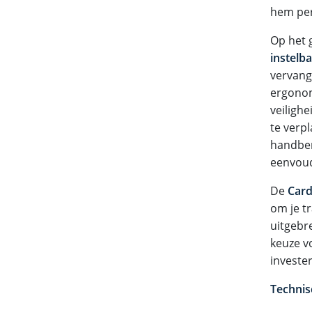
hem perf
Op het 
instelb
vervang
ergonom
veilighe
te verpl
handber
eenvoud
De
Card
om je tr
uitgebr
keuze v
invester
Technisc