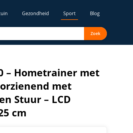
tuin
Gezondheid
Sport
Blog
Zoek
or – Verstelbaar Zadel en Stuur – LCD Trainingscomputer 
40 – Hometrainer met
oorzienend met
 en Stuur – LCD
25 cm