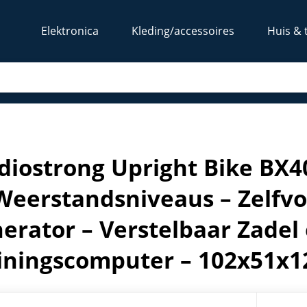
Elektronica
Kleding/accessoires
Huis & 
r met 16 Weerstandsniveaus – Zelfvoorzienend met Generat
diostrong Upright Bike BX
Weerstandsniveaus – Zelfv
erator – Verstelbaar Zadel
iningscomputer – 102x51x1