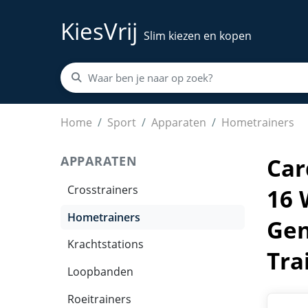
KiesVrij
Slim kiezen en kopen
Cardiostrong Upright Bike BX40 – Hometraine
Home
Sport
Apparaten
Hometrainers
APPARATEN
Car
Crosstrainers
16 
Hometrainers
Gen
Krachtstations
Tra
Loopbanden
Roeitrainers