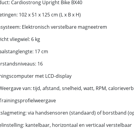
uct: Cardiostrong Upright Bike BX40
tingen: 102 x 51 x 125 cm (L x B x H)
systeem: Elektronisch verstelbare magneetrem
cht vliegwiel: 6 kg
aalstanglengte: 17 cm
rstandsniveaus: 16
iningscomputer met LCD-display
Weergave van: tijd, afstand, snelheid, watt, RPM, calorieverb
Trainingsprofielweergave
slagmeting: via handsensoren (standaard) of borstband (op
linstelling: kantelbaar, horizontaal en verticaal verstelbaar