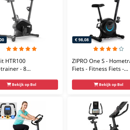
00
€ 98,08
Fit HTR100
ZIPRO One S - Hometr
rainer - 8
Fiets - Fitness Fiets -
tische
Magnetische Fiets -
tandniveau's -
Hartslagsensoren -
Bekijk op Bol
Bekijk op Bol
elbaar zadel - Display
Gemakkelijk te
ablethouder - Max.
transporteren -
g Gebruikersgewicht -
Antislippedalen - Ho
sfiets
- Stabiele structuur - 
gebruikersgewicht 110