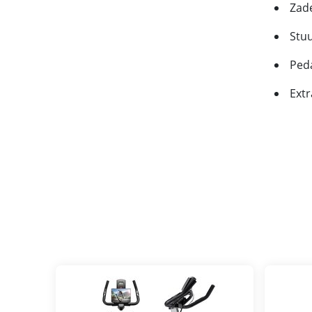
Zad
Stuu
Peda
Extr