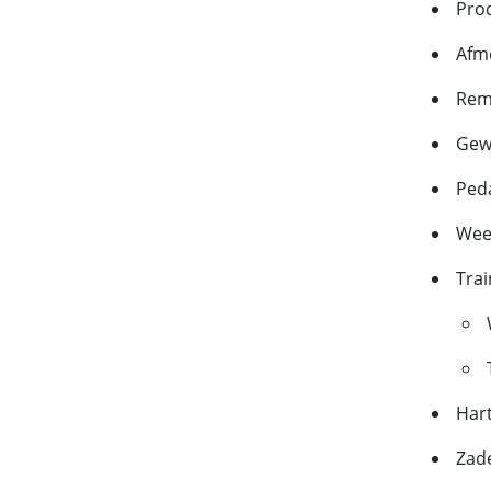
Prod
Afme
Rem
Gewi
Ped
Wee
Tra
Hart
Zade