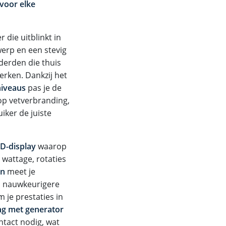
 voor elke
die uitblinkt in
erp en een stevig
derden die thuis
erken. Dankzij het
iveaus
pas je de
 op vetverbranding,
iker de juiste
CD-display
waarop
, wattage, rotaties
en
meet je
en nauwkeurigere
 je prestaties in
ng met generator
ntact nodig, wat