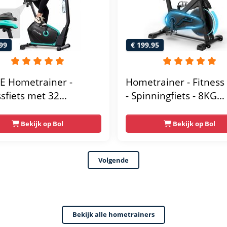
Zwart en Blauw
99
€ 199,95
E Hometrainer -
Hometrainer - Fitness 
ssfiets met 32
- Spinningfiets - 8KG
tandsniveaus -
Vliegwiel -Hartslagmet
thouder voor
Incl App - Extreem stil
Bekijk op Bol
Bekijk op Bol
ooth Kinomap & Zwift
s Lage Instap,
Volgende
omisch & Stil -
rainers Fitness voor
Bekijk alle hometrainers