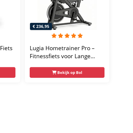
€ 236,95
Fiets
Lugia Hometrainer Pro –
Fitnessfiets voor Lange
er -
Gebruikers – Premium
Vering & Demping – Extra
Bekijk op Bol
Soepel & Stil – Verstelbaar
Zadel – 0-100% Weerstand