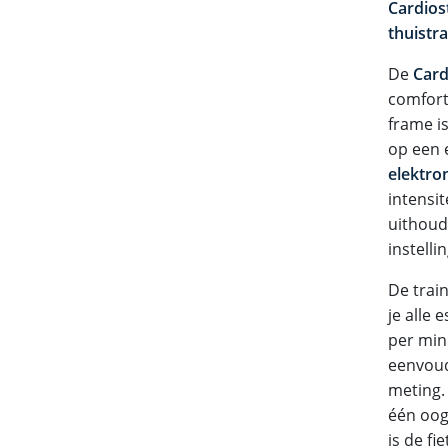
Cardios
thuistra
De
Card
comfort
frame i
op een 
elektro
intensi
uithoud
instelli
De trai
je alle 
per min
eenvoud
meting
één oog
is de fi