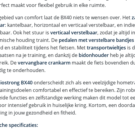
ect maakt voor flexibel gebruik in elke ruimte.
gebied van comfort laat de BX40 niets te wensen over. Het
z
aar
: kantelbaar, horizontaal en verticaal verstelbaar, en ind
baar. Ook het stuur is
verticaal verstelbaar
, zodat je altijd 
ische houding traint. De
pedalen met verstelbare bandjes
id en stabiliteit tijdens het fietsen. Met
transportwieltjes
is 
aatsen na je training, en dankzij de
bidonhouder
heb je alti
eik. De
vervangbare crankarm
maakt de fiets bovendien 
ig te onderhouden.
iostrong BX40
onderscheidt zich als een veelzijdige hometra
ainingsdoelen comfortabel en effectief te bereiken. Zijn ro
eide functies en zelfstandige werking maken dit model tot e
oor intensief gebruik in huiselijke kring. Kortom, een door
ing in jouw gezondheid en fitheid.
he specificaties: