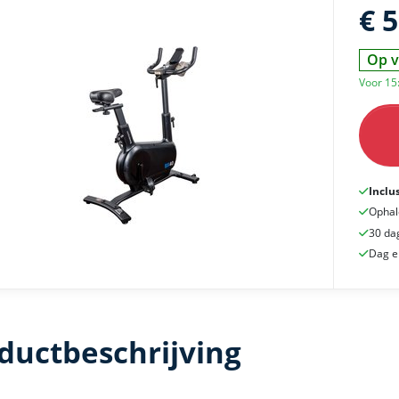
€ 
Op v
Voor 15
Inclu
Ophal
30 da
Dag e
ductbeschrijving