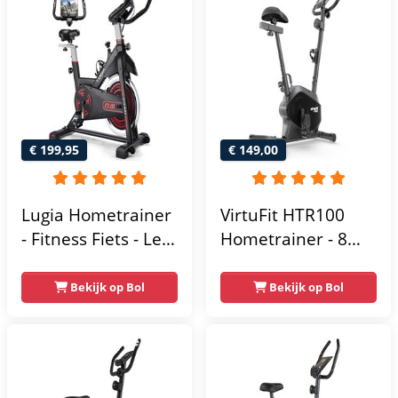
€ 199,95
€ 149,00
Lugia Hometrainer
VirtuFit HTR100
- Fitness Fiets - Led
Hometrainer - 8
Display -
Magnetische
Verstelbaar Zadel -
Weerstandniveau's
Bekijk op Bol
Bekijk op Bol
0-100% weerstand
- Verstelbaar zadel
niveaus -
- Display met
Hartslagfunctie -
Tablethouder -
Max 130kg -
Max. 120 kg