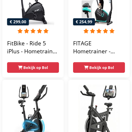
Max.
gebruikersgewicht
110 kg - Zwart en
€ 299,00
€ 254,99
Blauw
FitBike - Ride 5
FITAGE
iPlus - Hometrainer
Hometrainer -
- 18
Fitnessfiets met 32
Trainingsprogramma's
Weerstandsniveaus
Bekijk op Bol
Bekijk op Bol
- Hartslagsensoren
- Tablethouder
voor Bluetooth
Kinomap & Zwift -
Fiets Lage Instap,
Ergonomisch & Stil
- Hometrainers
Fitness voor Thuis