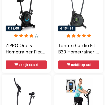
Extreem Stil
Gebruikersgewicht
- Fitnessfiets
€ 98,08
€ 134,99
ZIPRO One S -
Tunturi Cardio Fit
Hometrainer Fiets -
B30 Hometrainer -
Fitness Fiets -
Fitness fiets met 8
Magnetische Fiets -
weerstandsniveaus
Bekijk op Bol
Bekijk op Bol
Hartslagsensoren -
- Tablethouder -
Gemakkelijk te
Hartslagfunctie en
transporteren -
transportwielen
Antislippedalen -
Homegym -
Stabiele structuur -