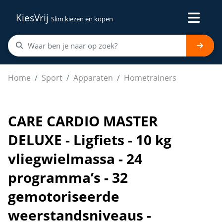
KiesVrij
Slim kiezen en kopen
CARE CARDIO MASTER DELUXE - Ligfiets - 10 kg vliegwiel
Home
Sport
Apparaten
Hometrainers
CARE CARDIO MASTER
DELUXE - Ligfiets - 10 kg
vliegwielmassa - 24
programma’s - 32
gemotoriseerde
weerstandsniveaus -