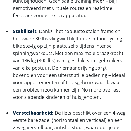
kunt bijhouden. Geen saaie training meer – blijf
gemotiveerd met virtuele routes en real-time
feedback zonder extra apparatuur.
Stabiliteit:
Dankzij het robuuste stalen frame en
het zware 30 lbs vliegwiel blijft deze indoor cycling
bike stevig op zijn plaats, zelfs tijdens intense
spinningworkouts. Met een maximale draagkracht
van 136 kg (300 lbs) is hij geschikt voor gebruikers
van elke postuur. De riemaandrijving zorgt
bovendien voor een uiterst stille bediening – ideaal
voor appartementen of thuisgebruik waar lawaai
een probleem zou kunnen zijn. No more overlast
voor slapende kinderen of huisgenoten.
Verstelbaarheid:
De fiets beschikt over een 4-weg
verstelbare zadel (horizontaal en verticaal) en een
2-weg verstelbaar, antislip stuur, waardoor je de