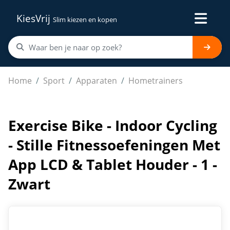
KiesVrij
Slim kiezen en kopen
Exercise Bike - Indoor Cycling - Stille Fitnessoefeninge
Home
Sport
Apparaten
Hometrainers
Exercise Bike - Indoor Cycling
- Stille Fitnessoefeningen Met
App LCD & Tablet Houder - 1 -
Zwart