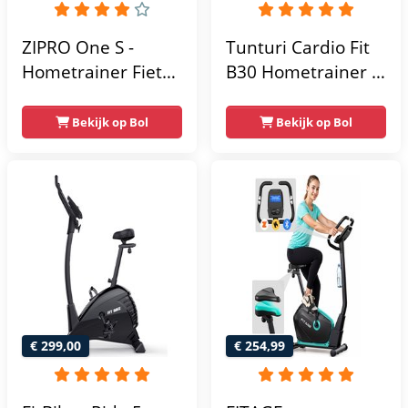
ZIPRO One S -
Tunturi Cardio Fit
Hometrainer Fiets -
B30 Hometrainer -
Fitness Fiets -
Fitness fiets met 8
Magnetische Fiets -
weerstandsniveaus
Bekijk op Bol
Bekijk op Bol
Hartslagsensoren -
- Tablethouder -
Gemakkelijk te
Hartslagfunctie en
transporteren -
transportwielen
Antislippedalen -
Homegym -
Stabiele structuur -
Max.
gebruikersgewicht
110 kg - Zwart en
€ 299,00
€ 254,99
Blauw