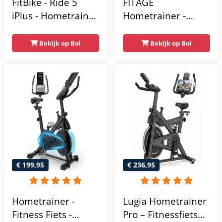
FitBike - Ride 5
FITAGE
iPlus - Hometrainer
Hometrainer -
- 18
Fitnessfiets met 32
Trainingsprogramma's
Weerstandsniveaus
Bekijk op Bol
Bekijk op Bol
- Hartslagsensoren
- Tablethouder
voor Bluetooth
Kinomap & Zwift -
Fiets Lage Instap,
Ergonomisch & Stil
- Hometrainers
Fitness voor Thuis
€ 199,95
€ 236,95
Hometrainer -
Lugia Hometrainer
Fitness Fiets -
Pro – Fitnessfiets