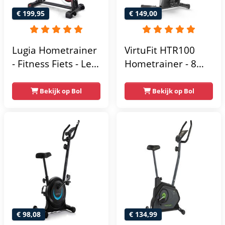
€ 199,95
€ 149,00
Lugia Hometrainer
VirtuFit HTR100
- Fitness Fiets - Led
Hometrainer - 8
Display -
Magnetische
Verstelbaar Zadel -
Weerstandniveau's
Bekijk op Bol
Bekijk op Bol
0-100% weerstand
- Verstelbaar zadel
niveaus -
- Display met
Hartslagfunctie -
Tablethouder -
Max 130kg -
Max. 120 kg
Extreem Stil
Gebruikersgewicht
- Fitnessfiets
€ 98,08
€ 134,99