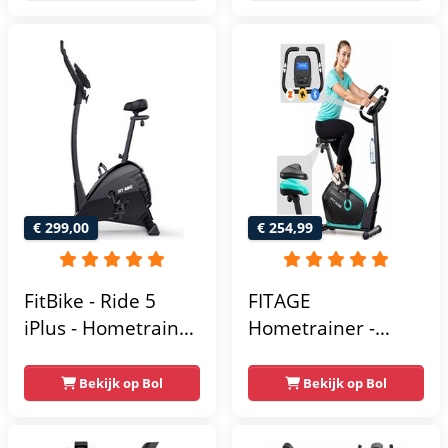
Hartslagsensoren -
- Tablethouder -
Gemakkelijk te
Hartslagfunctie en
transporteren -
transportwielen
Antislippedalen -
Homegym -
Stabiele structuur -
Max.
gebruikersgewicht
110 kg - Zwart en
€ 299,00
€ 254,99
Blauw
FitBike - Ride 5
FITAGE
iPlus - Hometrainer
Hometrainer -
- 18
Fitnessfiets met 32
Trainingsprogramma's
Weerstandsniveaus
Bekijk op Bol
Bekijk op Bol
- Hartslagsensoren
- Tablethouder
voor Bluetooth