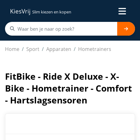
KiesVrij
Slim kiezen en kopen
FitBike - Ride X Deluxe - X-Bike - Hometrainer - Comfort
Home
Sport
Apparaten
Hometrainers
FitBike - Ride X Deluxe - X-
Bike - Hometrainer - Comfort
- Hartslagsensoren