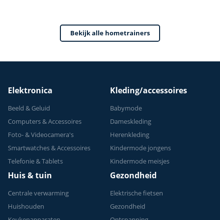
0-100% Weerstand
Bekijk alle hometrainers
Elektronica
Kleding/accessoires
Beeld & Geluid
Babymode
Computers & Accessoires
Dameskleding
Foto- & Videocamera's
Herenkleding
Smartwatches & Accessoires
Kindermode jongens
Telefonie & Tablets
Kindermode meisjes
Huis & tuin
Gezondheid
Centrale verwarming
Elektrische fietsen
Huishouden
Gezondheid
Keukenapparaten
Ontspanning