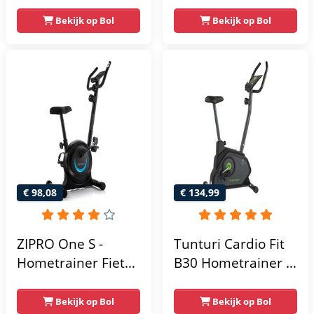
Display -
Magnetische
Verstelbaar Zadel -
Weerstandniveau's
Bekijk op Bol
Bekijk op Bol
0-100% weerstand
- Verstelbaar zadel
niveaus -
- Display met
Hartslagfunctie -
Tablethouder -
Max 130kg -
Max. 120 kg
Extreem Stil
Gebruikersgewicht
- Fitnessfiets
€ 98,08
€ 134,99
ZIPRO One S -
Tunturi Cardio Fit
Hometrainer Fiets -
B30 Hometrainer -
Fitness Fiets -
Fitness fiets met 8
Magnetische Fiets -
weerstandsniveaus
Bekijk op Bol
Bekijk op Bol