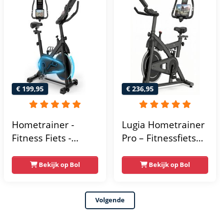
Kinomap & Zwift -
Fiets Lage Instap,
Ergonomisch & Stil
- Hometrainers
Fitness voor Thuis
€ 199,95
€ 236,95
Hometrainer -
Lugia Hometrainer
Fitness Fiets -
Pro – Fitnessfiets
Spinningfiets - 8KG
voor Lange
Vliegwiel -
Gebruikers –
Bekijk op Bol
Bekijk op Bol
Hartslagmeter -
Premium Vering &
Incl App - Extreem
Demping – Extra
Volgende
stil
Soepel & Stil –
Verstelbaar Zadel –