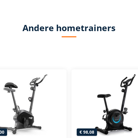
Andere hometrainers
00
€ 98,08