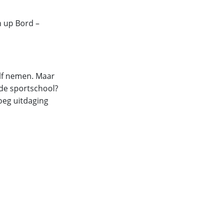
h up Bord –
zelf nemen. Maar
n de sportschool?
noeg uitdaging