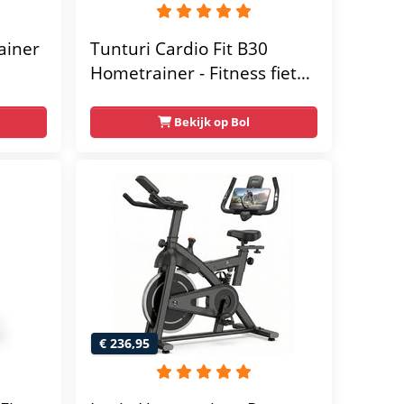
ainer
Tunturi Cardio Fit B30
Hometrainer - Fitness fiets
met 8 weerstandsniveaus -
Tablethouder -
Bekijk op Bol
Hartslagfunctie en
transportwielen
megym
Max.
 kg -
€ 236,95