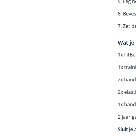
5. Leg 
6. Beve
7. Zet 
Wat je 
1x FitB
1x trai
2x hand
2x elast
1x hand
2 jaar g
Sluit j