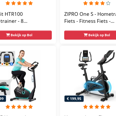
Fit HTR100
ZIPRO One S - Hometr
rainer - 8
Fiets - Fitness Fiets -
tische
Magnetische Fiets -
tandniveau's -
Hartslagsensoren -
Bekijk op Bol
Bekijk op Bol
elbaar zadel - Display
Gemakkelijk te
ablethouder - Max.
transporteren -
g Gebruikersgewicht -
Antislippedalen - Ho
sfiets
- Stabiele structuur - 
gebruikersgewicht 110
Zwart en Blauw
99
€ 199,95