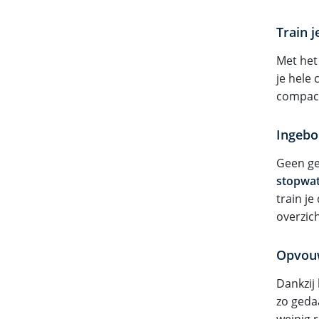
Train j
Met het
je hele 
compact
Ingeb
Geen ge
stopwa
train je
overzich
Opvouw
Dankzij
zo geda
weinig 