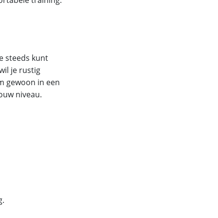
je steeds kunt
il je rustig
‘m gewoon in een
jouw niveau.
g.