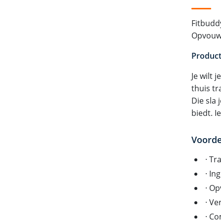
Fitbudd
Opvouwb
Product
Je wilt 
thuis tr
Die sla 
biedt. I
Voorde
· Tr
· In
· Op
· Ve
· Co