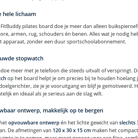
e hele lichaam
 FitBuddy pilates board doe je meer dan alleen buikspieroefe
core, armen, rug, schouders én benen. Alles wat je nodig heb
 apparaat, zonder een duur sportschoolabonnement.
ouwde stopwatch
doe meer met je telefoon die steeds uitvalt of verspringt. 
tch
op het board helpt je om precies bij te houden hoelang j
 doelgerichter, zie je je vooruitgang en blijf je gemotiveerd. 
telijk en ideaal als je serieus aan de slag wilt.
baar ontwerp, makkelijk op te bergen
 het
opvouwbare ontwerp
én het lichte gewicht van
slechts 
an. De afmetingen van
120 x 30 x 15 cm
maken het compact
ruimte in te nemen, maar groot genoeg voor een fijne, comfo