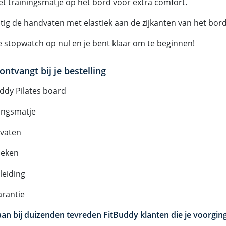
het trainingsmatje op het bord voor extra comfort.
stig de handvaten met elastiek aan de zijkanten van het bord
de stopwatch op nul en je bent klaar om te beginnen!
ontvangt bij je bestelling
uddy Pilates board
ningsmatje
vaten
ieken
leiding
arantie
e aan bij duizenden tevreden FitBuddy klanten die je voorgin