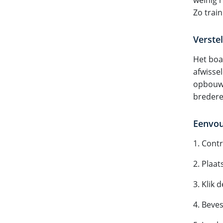
Zo train
Verste
Het boa
afwissel
opbouwe
bredere 
Eenvou
1. Contr
2. Plaa
3. Klik
4. Beves