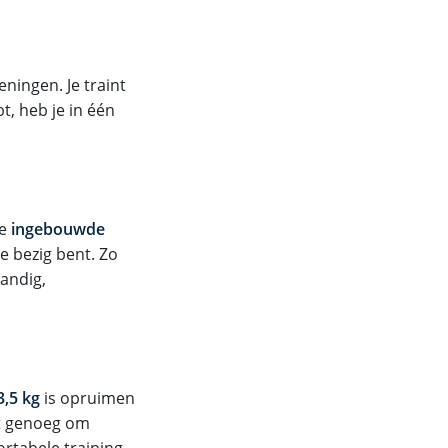
ningen. Je traint
t, heb je in één
De
ingebouwde
e bezig bent. Zo
Handig,
3,5 kg
is opruimen
 genoeg om
rtabele training.