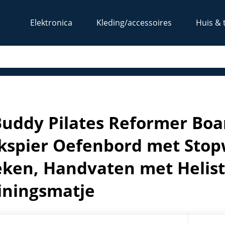
Elektronica
Kleding/accessoires
Huis & 
ioneel Buikspier Oefenbord met Stopwatch, Verstelbare Hoek
Buddy Pilates Reformer Boa
kspier Oefenbord met Stop
ken, Handvaten met Helisti
iningsmatje