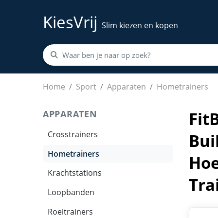
KiesVrij
Slim kiezen en kopen
FitBuddy Pilates Reformer Board – Multifunct
Home
Sport
Apparaten
Hometrainers
APPARATEN
Fit
Crosstrainers
Bui
Hometrainers
Hoe
Krachtstations
Tra
Loopbanden
Roeitrainers