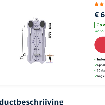
€ 
Op v
Voor 20
Inclu
Ophal
30 da
Dag e
ductbeschrijving