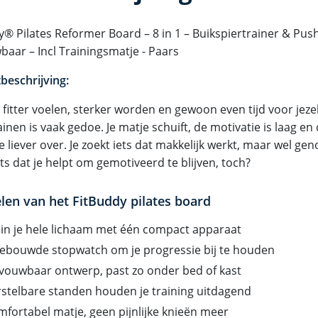
y® Pilates Reformer Board – 8 in 1 – Buikspiertrainer & Pus
aar – Incl Trainingsmatje - Paars
beschrijving:
je fitter voelen, sterker worden en gewoon even tijd voor je
ainen is vaak gedoe. Je matje schuift, de motivatie is laag e
je liever over. Je zoekt iets dat makkelijk werkt, maar wel ge
ets dat je helpt om gemotiveerd te blijven, toch?
len van het FitBuddy pilates board
ain je hele lichaam met één compact apparaat
gebouwde stopwatch om je progressie bij te houden
vouwbaar ontwerp, past zo onder bed of kast
rstelbare standen houden je training uitdagend
mfortabel matje, geen pijnlijke knieën meer