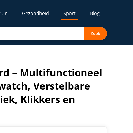
tuin
Gezondheid
Sport
Blog
Zoek
en, Handvaten met Helistiek, Klikkers en Trainingsmatje
rd – Multifunctioneel
watch, Verstelbare
ek, Klikkers en