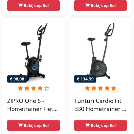
Verstelbaar Zadel -
Weerstandniveau's
Bekijk op Bol
Bekijk op Bol
0-100% weerstand
- Verstelbaar zadel
niveaus -
- Display met
Hartslagfunctie -
Tablethouder -
Max 130kg -
Max. 120 kg
Extreem Stil
Gebruikersgewicht
- Fitnessfiets
€ 98,08
€ 134,99
ZIPRO One S -
Tunturi Cardio Fit
Hometrainer Fiets -
B30 Hometrainer -
Fitness Fiets -
Fitness fiets met 8
Magnetische Fiets -
weerstandsniveaus
Bekijk op Bol
Bekijk op Bol
Hartslagsensoren -
- Tablethouder -