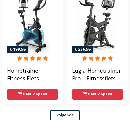
Kinomap & Zwift -
Fiets Lage Instap,
Ergonomisch & Stil
- Hometrainers
Fitness voor Thuis
€ 199,95
€ 236,95
Hometrainer -
Lugia Hometrainer
Fitness Fiets -
Pro – Fitnessfiets
Spinningfiets - 8KG
voor Lange
Vliegwiel -
Gebruikers –
Bekijk op Bol
Bekijk op Bol
Hartslagmeter -
Premium Vering &
Incl App - Extreem
Demping – Extra
Volgende
stil
Soepel & Stil –
Verstelbaar Zadel –