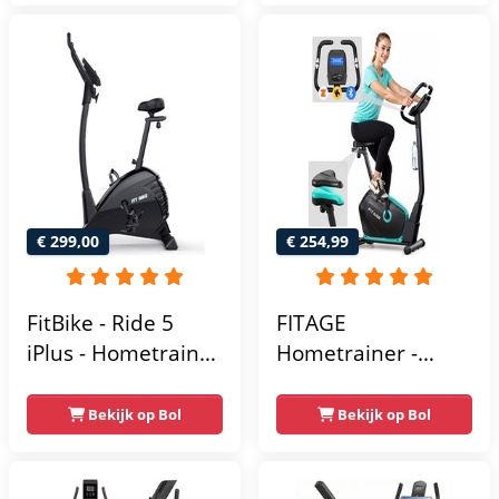
Gemakkelijk te
Hartslagfunctie en
transporteren -
transportwielen
Antislippedalen -
Homegym -
Stabiele structuur -
Max.
gebruikersgewicht
110 kg - Zwart en
€ 299,00
€ 254,99
Blauw
FitBike - Ride 5
FITAGE
iPlus - Hometrainer
Hometrainer -
- 18
Fitnessfiets met 32
Trainingsprogramma's
Weerstandsniveaus
Bekijk op Bol
Bekijk op Bol
- Hartslagsensoren
- Tablethouder
voor Bluetooth