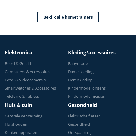
0-100% Weerstand
Bekijk alle hometrainers
Elektronica
Kleding/accessoires
Beeld & Geluid
Babymode
Computers & Accessoires
Dameskleding
Foto- & Videocamera's
Herenkleding
Smartwatches & Accessoires
Kindermode jongens
Telefonie & Tablets
Kindermode meisjes
Huis & tuin
Gezondheid
Centrale verwarming
Elektrische fietsen
Huishouden
Gezondheid
Keukenapparaten
Ontspanning