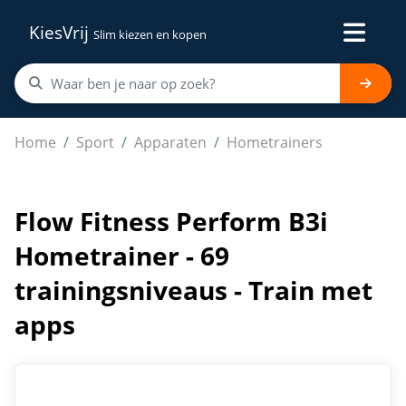
KiesVrij
Slim kiezen en kopen
Flow Fitness Perform B3i Hometrainer - 69 trainingsniv
Home
Sport
Apparaten
Hometrainers
Flow Fitness Perform B3i
Hometrainer - 69
trainingsniveaus - Train met
apps