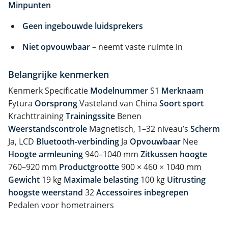
Minpunten
Geen ingebouwde luidsprekers
Niet opvouwbaar
– neemt vaste ruimte in
Belangrijke kenmerken
Kenmerk Specificatie
Modelnummer
S1
Merknaam
Fytura
Oorsprong
Vasteland van China
Soort sport
Krachttraining
Trainingssite
Benen
Weerstandscontrole
Magnetisch, 1–32 niveau’s
Scherm
Ja, LCD
Bluetooth-verbinding
Ja
Opvouwbaar
Nee
Hoogte armleuning
940–1040 mm
Zitkussen hoogte
760–920 mm
Productgrootte
900 × 460 × 1040 mm
Gewicht
19 kg
Maximale belasting
100 kg
Uitrusting
hoogste weerstand
32
Accessoires inbegrepen
Pedalen voor hometrainers