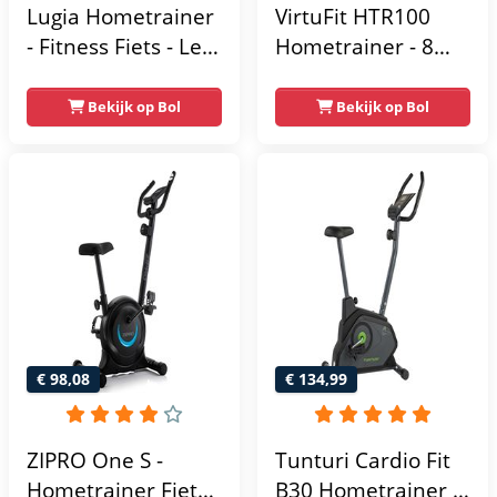
Lugia Hometrainer
VirtuFit HTR100
- Fitness Fiets - Led
Hometrainer - 8
Display -
Magnetische
Verstelbaar Zadel -
Weerstandniveau's
Bekijk op Bol
Bekijk op Bol
0-100% weerstand
- Verstelbaar zadel
niveaus -
- Display met
Hartslagfunctie -
Tablethouder -
Max 130kg -
Max. 120 kg
Extreem Stil
Gebruikersgewicht
- Fitnessfiets
€ 98,08
€ 134,99
ZIPRO One S -
Tunturi Cardio Fit
Hometrainer Fiets -
B30 Hometrainer -