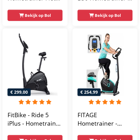
Fitness Fiets -
Fitness fiets met 8
Magnetische Fiets -
weerstandsniveaus
Bekijk op Bol
Bekijk op Bol
Hartslagsensoren -
- Tablethouder -
Gemakkelijk te
Hartslagfunctie en
transporteren -
transportwielen
Antislippedalen -
Homegym -
Stabiele structuur -
Max.
gebruikersgewicht
110 kg - Zwart en
€ 299,00
€ 254,99
Blauw
FitBike - Ride 5
FITAGE
iPlus - Hometrainer
Hometrainer -
- 18
Fitnessfiets met 32