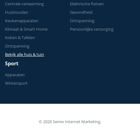
Centrale verwarming
Elektrische fietsen
Huishouden
Gezondheid
Keukenapparaten
Ontspanning
Klimaat & Smart Home
Persoonlijke verzorging
Koken & Tafelen
Ontspanning
Bekijk alle huis & tuin
Sport
Apparaten
Wintersport
© 2026 Semix Internet Marketing.