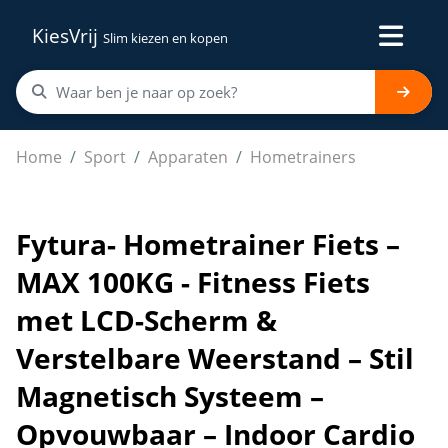
KiesVrij
Slim kiezen en kopen
Fytura- Hometrainer Fiets – MAX 100KG - Fitness Fiets
Home
Sport
Apparaten
Hometrainers
Fytura- Hometrainer Fiets –
MAX 100KG - Fitness Fiets
met LCD-Scherm &
Verstelbare Weerstand – Stil
Magnetisch Systeem –
Opvouwbaar – Indoor Cardio