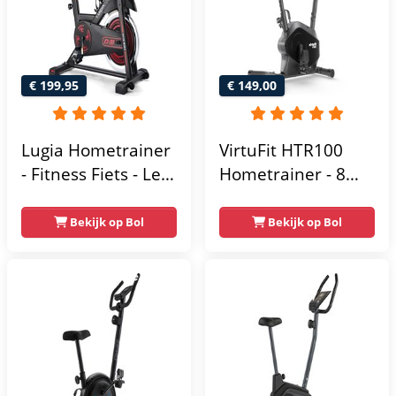
€ 199,95
€ 149,00
Lugia Hometrainer
VirtuFit HTR100
- Fitness Fiets - Led
Hometrainer - 8
Display -
Magnetische
Verstelbaar Zadel -
Weerstandniveau's
Bekijk op Bol
Bekijk op Bol
0-100% weerstand
- Verstelbaar zadel
niveaus -
- Display met
Hartslagfunctie -
Tablethouder -
Max 130kg -
Max. 120 kg
Extreem Stil
Gebruikersgewicht
- Fitnessfiets