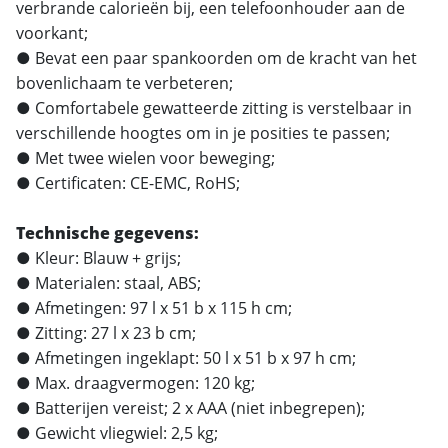
verbrande calorieën bij, een telefoonhouder aan de
voorkant;
● Bevat een paar spankoorden om de kracht van het
bovenlichaam te verbeteren;
● Comfortabele gewatteerde zitting is verstelbaar in
verschillende hoogtes om in je posities te passen;
● Met twee wielen voor beweging;
● Certificaten: CE-EMC, RoHS;
Technische gegevens:
● Kleur: Blauw + grijs;
● Materialen: staal, ABS;
● Afmetingen: 97 l x 51 b x 115 h cm;
● Zitting: 27 l x 23 b cm;
● Afmetingen ingeklapt: 50 l x 51 b x 97 h cm;
● Max. draagvermogen: 120 kg;
● Batterijen vereist; 2 x AAA (niet inbegrepen);
● Gewicht vliegwiel: 2,5 kg;