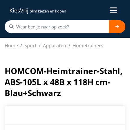
KiesVrij
Slim kiezen en kopen
HOMCOM-Heimtrainer-Stahl, ABS-105L x 48B x 118H cm
Home
Sport
Apparaten
Hometrainers
HOMCOM-Heimtrainer-Stahl,
ABS-105L x 48B x 118H cm-
Blau+Schwarz