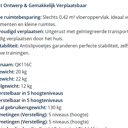
 Ontwerp & Gemakkelijk Verplaatsbaar
e ruimtebesparing:
Slechts 0,42 m² vloeroppervlak. Ideaal 
menten en kleine ruimtes.
oudigd verplaatsen:
Uitgerust met geïntegreerde transport
ig verplaatsen door het huis.
abiliteit:
Antislipvoetjes garanderen perfecte stabiliteit, zel
ve trainingen.
tnaam:
QK116C
ewicht:
20 kg
ewicht:
22 kg
elgewicht:
12 kg
erstelbaar in 5 hoogteniveaus
erstelbaar in 5 hoogteniveaus
l gebruikersgewicht:
130 kg
metingen (Verstelling):
5 niveaus (hoogte)
metingen (Verstelling):
5 niveaus (hoogte)