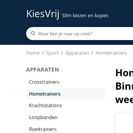
KiesVrij
Slim kiezen en kopen
Hometrainer, Appartementsfiets, Trainingsfiet
Home
Sport
Apparaten
Hometrainers
APPARATEN
Hom
Crosstrainers
Bin
Hometrainers
wee
Krachtstations
Loopbanden
Roeitrainers