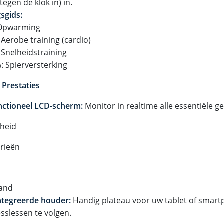
egen de klok in) in.
sgids:
 Opwarming
 Aerobe training (cardio)
 Snelheidstraining
: Spierversterking
 Prestaties
nctioneel LCD-scherm:
Monitor in realtime alle essentiële g
lheid
rieën
tand
ntegreerde houder:
Handig plateau voor uw tablet of smar
esslessen te volgen.