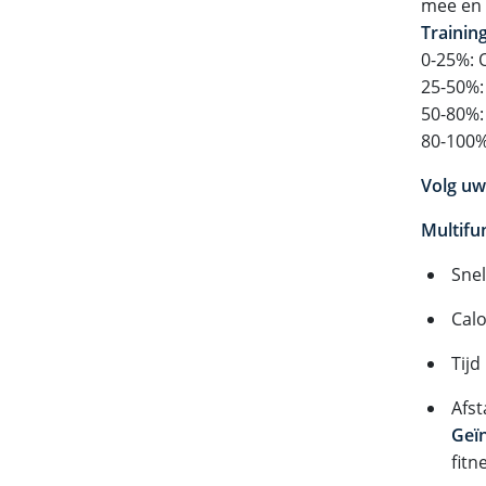
mee en t
Training
0-25%:
25-50%:
50-80%:
80-100%
Volg uw
Multifu
Sne
Calo
Tijd
Afs
Geï
fitn