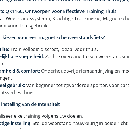
ets QK116C, Ontworpen voor Effectieve Training Thuis
aar Weerstandssysteem, Krachtige Transmissie, Magnetische
nd voor Thuisgebruik
kiezen voor een magnetische weerstandsfiets?
ilte:
Train volledig discreet, ideaal voor thuis.
lijkbare soepelheid:
Zachte overgang tussen weerstandsni
n.
amheid & comfort:
Onderhoudsvrije riemaandrijving en me
ingen.
eel gebruik:
Van beginner tot gevorderde sporter, voor card
htsverlies thuis.
-instelling van de Intensiteit
liseer elke training volgens uw doelen.
ige instelling:
Stel de weerstand nauwkeurig in beide richt