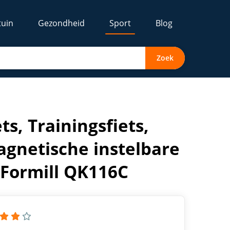
tuin
Gezondheid
Sport
Blog
Zoek
rstand voor thuisgebruik - Formill QK116C
s, Trainingsfiets,
agnetische instelbare
 Formill QK116C