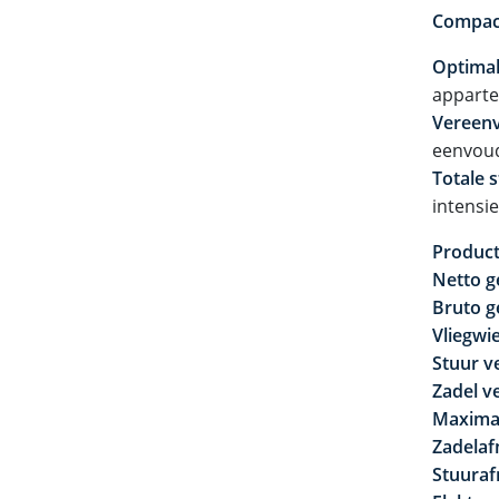
Compact
Optimal
apparte
Vereenv
eenvoud
Totale st
intensie
Produc
Netto g
Bruto g
Vliegwi
Stuur v
Zadel v
Maximaa
Zadelaf
Stuuraf