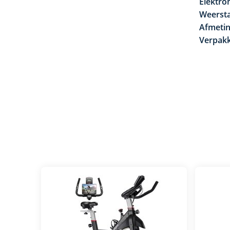
Elektron
Weerst
Afmetin
Verpakk