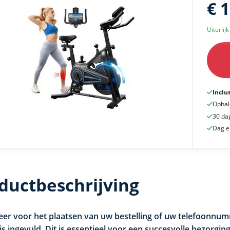
€ 
Uiterlij
Inclu
Ophal
30 da
Dag e
ductbeschrijving
eer voor het plaatsen van uw bestelling of uw telefoonnum
is ingevuld. Dit is essentieel voor een succesvolle bezorgin