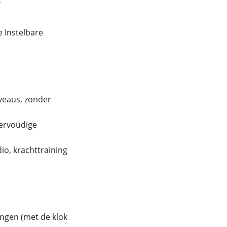
 Instelbare
veaus, zonder
ervoudige
io, krachttraining
ingen (met de klok