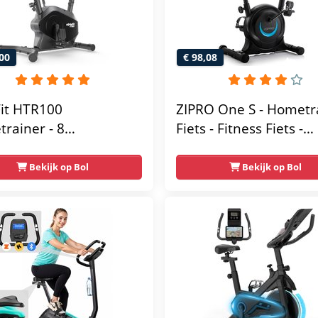
00
€ 98,08
Fit HTR100
ZIPRO One S - Hometr
rainer - 8
Fiets - Fitness Fiets -
tische
Magnetische Fiets -
tandniveau's -
Hartslagsensoren -
Bekijk op Bol
Bekijk op Bol
elbaar zadel - Display
Gemakkelijk te
ablethouder - Max.
transporteren -
g Gebruikersgewicht -
Antislippedalen - Ho
sfiets
- Stabiele structuur - 
gebruikersgewicht 110
Zwart en Blauw