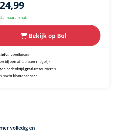
124,99
k 25 maart in huis
Bekijk op Bol
sief
verzendkosten
en bij een afhaalpunt mogelijk
gen bedenktijd,
gratis
retourneren
n nacht klantenservice
mer volledig en
g