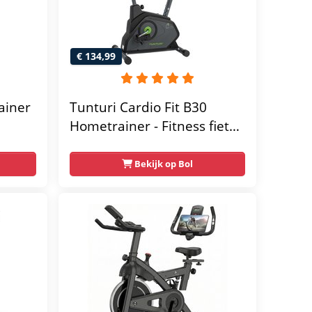
€ 134,99
ainer
Tunturi Cardio Fit B30
Hometrainer - Fitness fiets
met 8 weerstandsniveaus -
Tablethouder -
Bekijk op Bol
Hartslagfunctie en
transportwielen
megym
Max.
 kg -