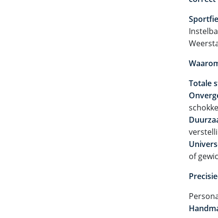
Sportfi
Instelb
Weersta
Waarom 
Totale st
Onverge
schokke
Duurza
verstell
Univers
of gewic
Precisie
Persona
Handmat