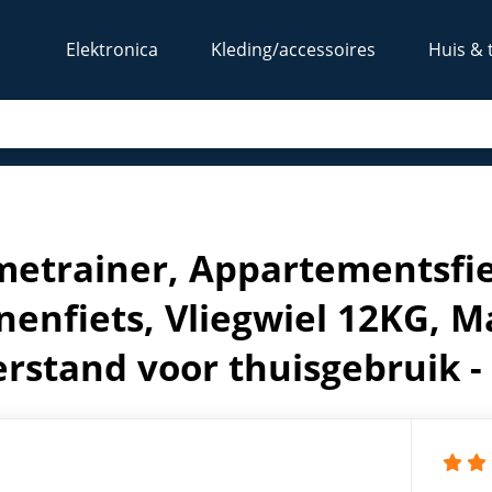
Elektronica
Kleding/accessoires
Huis & 
s, Binnenfiets, Vliegwiel 12KG, Magnetische instelbare wee
etrainer, Appartementsfiet
nenfiets, Vliegwiel 12KG, M
rstand voor thuisgebruik -