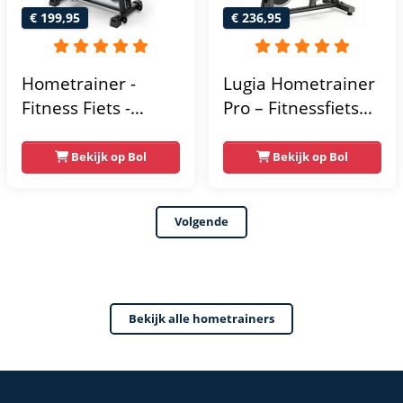
€ 199,95
€ 236,95
Hometrainer -
Lugia Hometrainer
Fitness Fiets -
Pro – Fitnessfiets
Spinningfiets - 8KG
voor Lange
Vliegwiel -
Gebruikers –
Bekijk op Bol
Bekijk op Bol
Hartslagmeter -
Premium Vering &
Incl App - Extreem
Demping – Extra
Volgende
stil
Soepel & Stil –
Verstelbaar Zadel –
0-100% Weerstand
Bekijk alle hometrainers