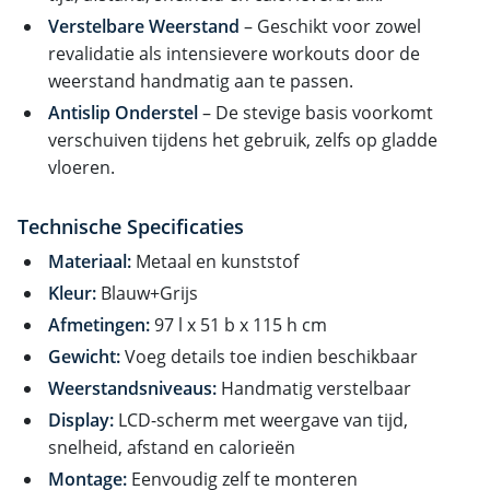
Verstelbare Weerstand
– Geschikt voor zowel
revalidatie als intensievere workouts door de
weerstand handmatig aan te passen.
Antislip Onderstel
– De stevige basis voorkomt
verschuiven tijdens het gebruik, zelfs op gladde
vloeren.
Technische Specificaties
Materiaal:
Metaal en kunststof
Kleur:
Blauw+Grijs
Afmetingen:
97 l x 51 b x 115 h cm
Gewicht:
Voeg details toe indien beschikbaar
Weerstandsniveaus:
Handmatig verstelbaar
Display:
LCD-scherm met weergave van tijd,
snelheid, afstand en calorieën
Montage:
Eenvoudig zelf te monteren