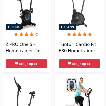
Extreem Stil
Gebruikersgewicht
- Fitnessfiets
€ 98,08
€ 134,99
ZIPRO One S -
Tunturi Cardio Fit
Hometrainer Fiets -
B30 Hometrainer -
Fitness Fiets -
Fitness fiets met 8
Magnetische Fiets -
weerstandsniveaus
Bekijk op Bol
Bekijk op Bol
Hartslagsensoren -
- Tablethouder -
Gemakkelijk te
Hartslagfunctie en
transporteren -
transportwielen
Antislippedalen -
Homegym -
Stabiele structuur -