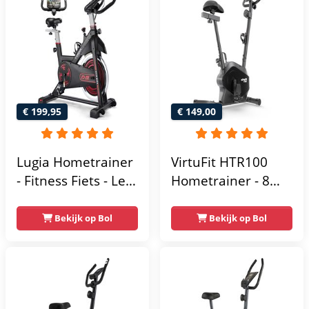
€ 199,95
€ 149,00
Lugia Hometrainer
VirtuFit HTR100
- Fitness Fiets - Led
Hometrainer - 8
Display -
Magnetische
Verstelbaar Zadel -
Weerstandniveau's
Bekijk op Bol
Bekijk op Bol
0-100% weerstand
- Verstelbaar zadel
niveaus -
- Display met
Hartslagfunctie -
Tablethouder -
Max 130kg -
Max. 120 kg