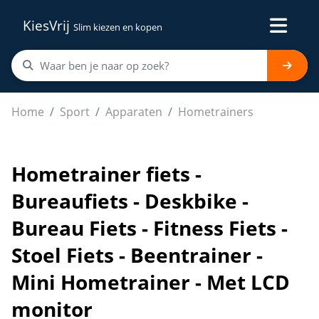
KiesVrij
Slim kiezen en kopen
Hometrainer fiets - Bureaufiets - Deskbike - Bureau Fiets
Home
Sport
Apparaten
Hometrainers
Hometrainer fiets -
Bureaufiets - Deskbike -
Bureau Fiets - Fitness Fiets -
Stoel Fiets - Beentrainer -
Mini Hometrainer - Met LCD
monitor