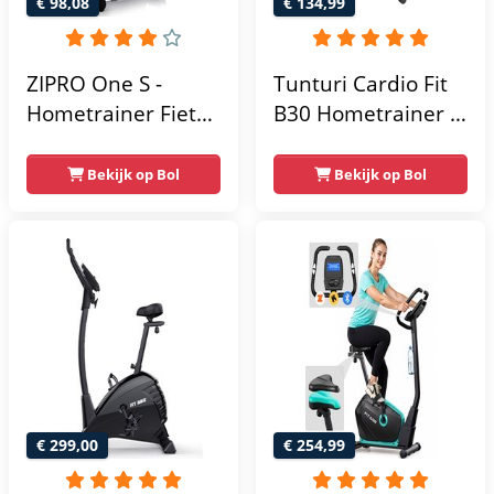
€ 98,08
€ 134,99
ZIPRO One S -
Tunturi Cardio Fit
Hometrainer Fiets -
B30 Hometrainer -
Fitness Fiets -
Fitness fiets met 8
Magnetische Fiets -
weerstandsniveaus
Bekijk op Bol
Bekijk op Bol
Hartslagsensoren -
- Tablethouder -
Gemakkelijk te
Hartslagfunctie en
transporteren -
transportwielen
Antislippedalen -
Homegym -
Stabiele structuur -
Max.
gebruikersgewicht
110 kg - Zwart en
€ 299,00
€ 254,99
Blauw