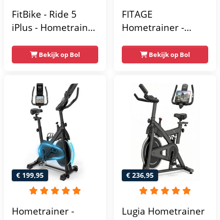
FitBike - Ride 5
FITAGE
iPlus - Hometrainer
Hometrainer -
- 18
Fitnessfiets met 32
Trainingsprogramma's
Weerstandsniveaus
Bekijk op Bol
Bekijk op Bol
- Hartslagsensoren
- Tablethouder
voor Bluetooth
Kinomap & Zwift -
Fiets Lage Instap,
Ergonomisch & Stil
- Hometrainers
Fitness voor Thuis
€ 199,95
€ 236,95
Hometrainer -
Lugia Hometrainer