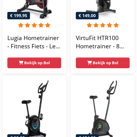
€ 199,95
€ 149,00
Lugia Hometrainer
VirtuFit HTR100
- Fitness Fiets - Led
Hometrainer - 8
Display -
Magnetische
Verstelbaar Zadel -
Weerstandniveau's
Bekijk op Bol
Bekijk op Bol
0-100% weerstand
- Verstelbaar zadel
niveaus -
- Display met
Hartslagfunctie -
Tablethouder -
Max 130kg -
Max. 120 kg
Extreem Stil
Gebruikersgewicht
- Fitnessfiets