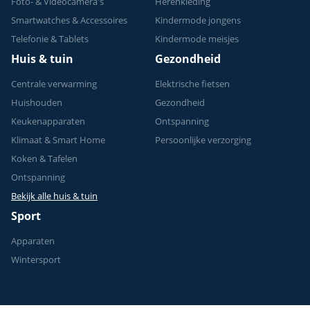
Foto- & Videocamera's
Herenkleding
Smartwatches & Accessoires
Kindermode jongens
Telefonie & Tablets
Kindermode meisjes
Huis & tuin
Gezondheid
Centrale verwarming
Elektrische fietsen
Huishouden
Gezondheid
Keukenapparaten
Ontspanning
Klimaat & Smart Home
Persoonlijke verzorging
Koken & Tafelen
Ontspanning
Bekijk alle huis & tuin
Sport
Apparaten
Wintersport