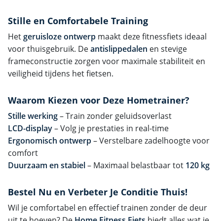
Stille en Comfortabele Training
Het
geruisloze ontwerp
maakt deze fitnessfiets ideaal
voor thuisgebruik. De
antislippedalen
en stevige
frameconstructie zorgen voor maximale stabiliteit en
veiligheid tijdens het fietsen.
Waarom Kiezen voor Deze Hometrainer?
Stille werking
– Train zonder geluidsoverlast
LCD-display
– Volg je prestaties in real-time
Ergonomisch ontwerp
– Verstelbare zadelhoogte voor
comfort
Duurzaam en stabiel
– Maximaal belastbaar tot
120 kg
Bestel Nu en Verbeter Je Conditie Thuis!
Wil je comfortabel en effectief trainen zonder de deur
uit te hoeven? De
Home Fitness Fiets
biedt alles wat je