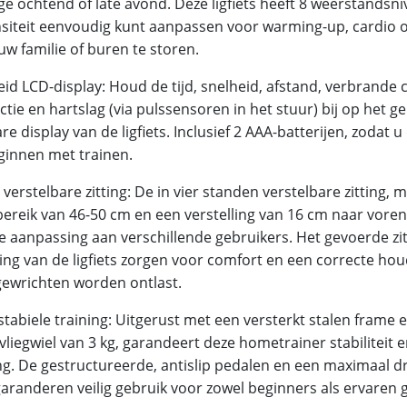
ge ochtend of late avond. Deze ligfiets heeft 8 weerstandsn
nsiteit eenvoudig kunt aanpassen voor warming-up, cardio o
uw familie of buren te storen.
id LCD-display: Houd de tijd, snelheid, afstand, verbrande c
tie en hartslag (via pulssensoren in het stuur) bij op het g
re display van de ligfiets. Inclusief 2 AAA-batterijen, zodat
ginnen met trainen.
 verstelbare zitting: De in vier standen verstelbare zitting, 
ereik van 46-50 cm en een verstelling van 16 cm naar voren
e aanpassing aan verschillende gebruikers. Het gevoerde zi
ing van de ligfiets zorgen voor comfort en een correcte ho
gewrichten worden ontlast.
 stabiele training: Uitgerust met een versterkt stalen frame 
vliegwiel van 3 kg, garandeert deze hometrainer stabiliteit 
g. De gestructureerde, antislip pedalen en een maximaal 
garanderen veilig gebruik voor zowel beginners als ervaren 