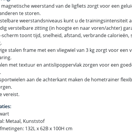
le magnetische weerstand van de ligfiets zorgt voor een gelu
anderen te storen.
nstelbare weerstandsniveaus kunt u de trainingsintensiteit 
edig verstelbare zitting (in hoogte en naar voren/achter) ga
-scherm toont tijd, snelheid, afstand, verbrande calorieën, 
.
ige stalen frame met een vliegwiel van 3 kg zorgt voor een v
aring.
len met textuur en antislipoppervlak zorgen voor een goede
.
sportwielen aan de achterkant maken de hometrainer flexib
ergen.
 vereist.
aties:
Zwart
al: Metaal, Kunststof
afmetingen: 132L x 62B x 100H cm