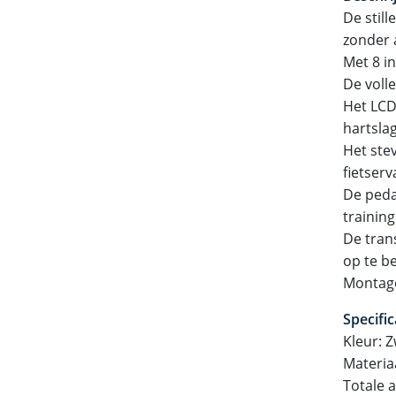
De stil
zonder 
Met 8 i
De voll
Het LCD
hartslag
Het stev
fietserv
De peda
training
De tran
op te b
Montage
Specific
Kleur: 
Materia
Totale 