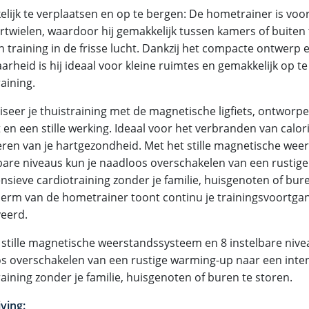
lijk te verplaatsen en op te bergen: De hometrainer is voo
rtwielen, waardoor hij gemakkelijk tussen kamers of buiten 
n training in de frisse lucht. Dankzij het compacte ontwerp 
rheid is hij ideaal voor kleine ruimtes en gemakkelijk op te
aining.
iseer je thuistraining met de magnetische ligfiets, ontwor
en een stille werking. Ideaal voor het verbranden van calor
ren van je hartgezondheid. Met het stille magnetische we
lbare niveaus kun je naadloos overschakelen van een rusti
nsieve cardiotraining zonder je familie, huisgenoten of bur
erm van de hometrainer toont continu je trainingsvoortgan
eerd.
 stille magnetische weerstandssysteem en 8 instelbare nive
s overschakelen van een rustige warming-up naar een inte
aining zonder je familie, huisgenoten of buren te storen.
ving: