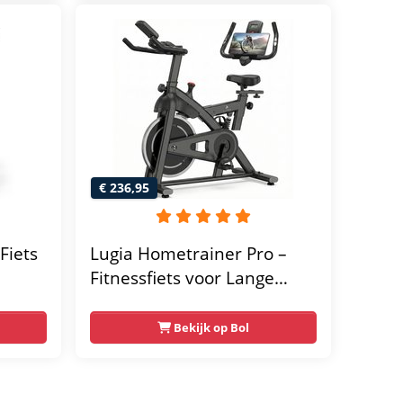
transportwielen
megym
Max.
 kg -
€ 236,95
Fiets
Lugia Hometrainer Pro –
Fitnessfiets voor Lange
er -
Gebruikers – Premium
Vering & Demping – Extra
Bekijk op Bol
Soepel & Stil – Verstelbaar
Zadel – 0-100% Weerstand