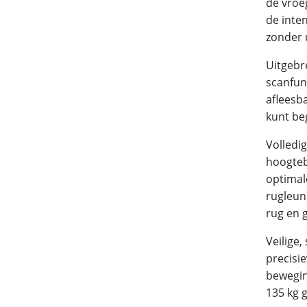
de vroe
de inte
zonder 
Uitgebre
scanfunc
afleesba
kunt be
Volledig
hoogteb
optimal
rugleun
rug en 
Veilige,
precisie
bewegin
135 kg 