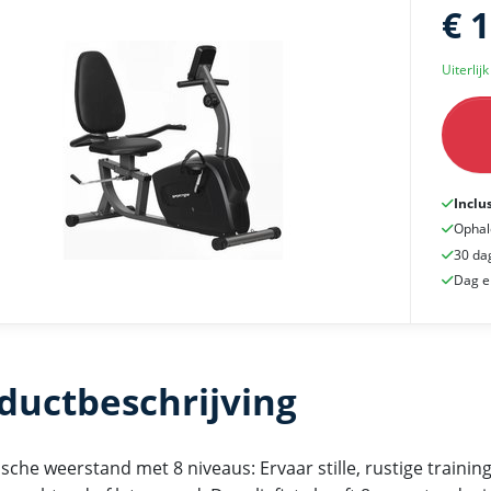
€ 
Uiterlij
Inclu
Ophal
30 da
Dag e
ductbeschrijving
che weerstand met 8 niveaus: Ervaar stille, rustige trainin