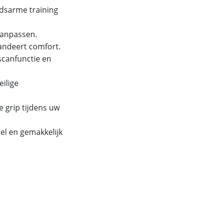
idsarme training
aanpassen.
randeert comfort.
scanfunctie en
eilige
 grip tijdens uw
el en gemakkelijk