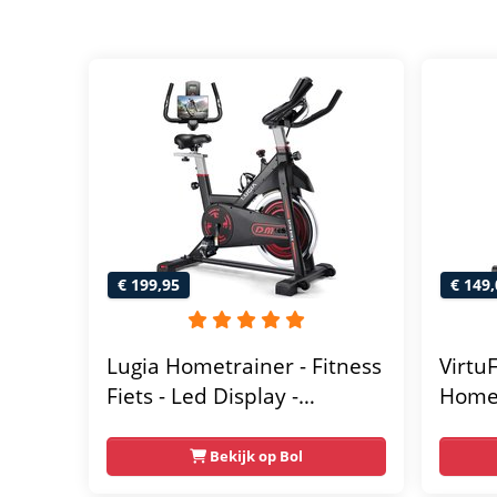
€ 199,95
€ 149,
Lugia Hometrainer - Fitness
Virtu
Fiets - Led Display -
Homet
Verstelbaar Zadel - 0-100%
Magne
weerstand niveaus -
Weers
Bekijk op Bol
Hartslagfunctie - Max 130kg
Verst