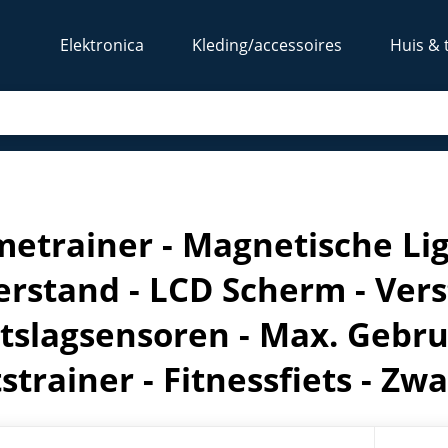
Elektronica
Kleding/accessoires
Huis & 
re Weerstand - LCD Scherm - Verstelbare Zitting - Hartslagse
etrainer - Magnetische Ligf
rstand - LCD Scherm - Verst
tslagsensoren - Max. Gebru
tstrainer - Fitnessfiets - Zwa