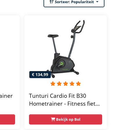
Sorteer:
Populariteit
€ 134,99
ainer
Tunturi Cardio Fit B30
Hometrainer - Fitness fiets
met 8 weerstandsniveaus -
Tablethouder -
Bekijk op Bol
Hartslagfunctie en