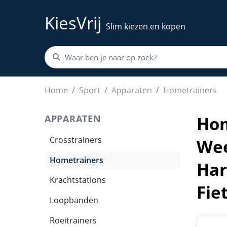
KiesVrij
Slim kiezen en kopen
Hometrainer - Magnetische Ligfiets - Verstelba
Home
Sport
Apparaten
Hometrainers
APPARATEN
Hom
Crosstrainers
Wee
Hometrainers
Har
Krachtstations
Fie
Loopbanden
Roeitrainers