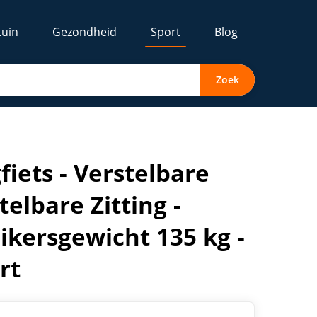
tuin
Gezondheid
Sport
Blog
Zoek
nsoren - Max. Gebruikersgewicht 135 kg - Fietstrainer - Fitn
iets - Verstelbare
elbare Zitting -
ikersgewicht 135 kg -
rt