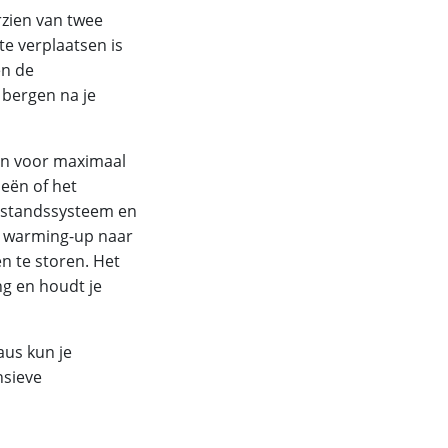
rzien van twee
te verplaatsen is
en de
 bergen na je
pen voor maximaal
ieën of het
erstandssysteem en
ge warming-up naar
en te storen. Het
g en houdt je
aus kun je
nsieve