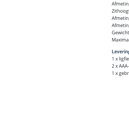
Afmetin
Zithoog
Afmetin
Afmetin
Gewicht 
Maximaa
Leveri
1 x ligfi
2 x AAA-
1 x geb