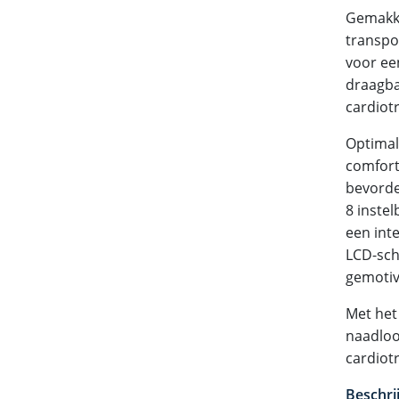
Gemakke
transpo
voor ee
draagbaa
cardiotr
Optimal
comfort 
bevorde
8 inste
een inte
LCD-sch
gemotiv
Met het
naadloo
cardiotr
Beschrij