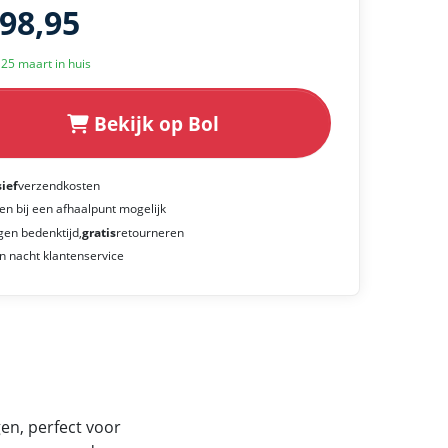
198,95
k 25 maart in huis
Bekijk op Bol
sief
verzendkosten
en bij een afhaalpunt mogelijk
gen bedenktijd,
gratis
retourneren
n nacht klantenservice
gen, perfect voor