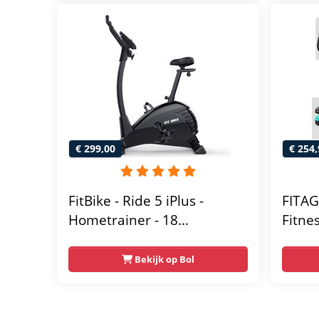
- Extreem Stil
met T
120 k
Fitnes
€ 299,00
€ 254,
FitBike - Ride 5 iPlus -
FITAG
Hometrainer - 18
Fitne
Trainingsprogramma's -
Weers
Hartslagsensoren
Table
Bekijk op Bol
Bluet
- Fiet
Ergon