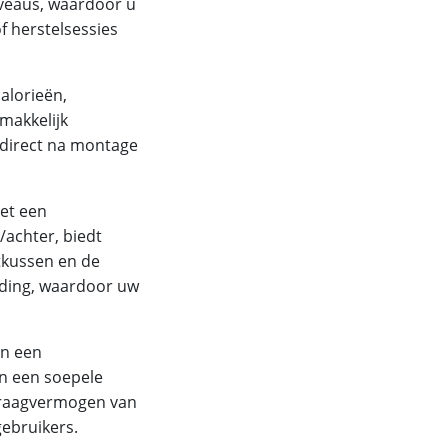
iveaus, waardoor u
f herstelsessies
alorieën,
emakkelijk
 u direct na montage
met een
/achter, biedt
tkussen en de
uding, waardoor uw
en een
en een soepele
draagvermogen van
gebruikers.