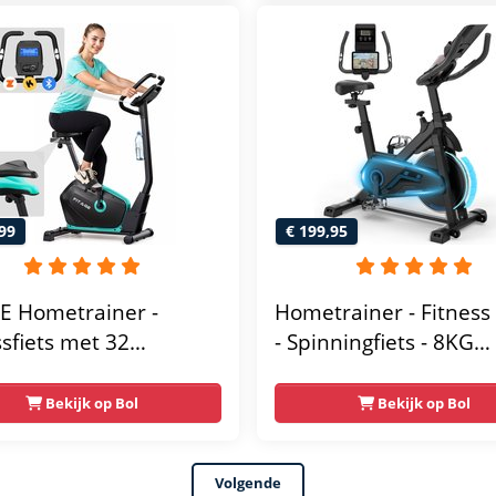
ablethouder - Max.
transporteren -
g Gebruikersgewicht -
Antislippedalen - Ho
sfiets
- Stabiele structuur - 
gebruikersgewicht 110
Zwart en Blauw
99
€ 199,95
E Hometrainer -
Hometrainer - Fitness 
ssfiets met 32
- Spinningfiets - 8KG
tandsniveaus -
Vliegwiel -Hartslagmet
thouder voor
Incl App - Extreem stil
Bekijk op Bol
Bekijk op Bol
ooth Kinomap & Zwift
s Lage Instap,
Volgende
omisch & Stil -