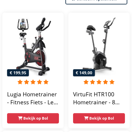
€ 199,95
€ 149,00
Lugia Hometrainer
VirtuFit HTR100
- Fitness Fiets - Led
Hometrainer - 8
Display -
Magnetische
Verstelbaar Zadel -
Weerstandniveau's
Bekijk op Bol
Bekijk op Bol
0-100% weerstand
- Verstelbaar zadel