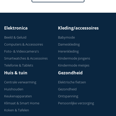
Elektronica
Kleding/accessoires
Beeld & Geluid
Babymode
Computers & Accessoires
Dameskleding
Foto- & Videocamera's
Herenkleding
Smartwatches & Accessoires
Kindermode jongens
Telefonie & Tablets
Kindermode meisjes
Huis & tuin
Gezondheid
Centrale verwarming
Elektrische fietsen
Huishouden
Gezondheid
Keukenapparaten
Ontspanning
Klimaat & Smart Home
Persoonlijke verzorging
Koken & Tafelen