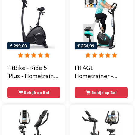
Antislippedalen -
Homegym -
Stabiele structuur -
Max.
gebruikersgewicht
110 kg - Zwart en
€ 299,00
€ 254,99
Blauw
FitBike - Ride 5
FITAGE
iPlus - Hometrainer
Hometrainer -
- 18
Fitnessfiets met 32
Trainingsprogramma's
Weerstandsniveaus
Bekijk op Bol
Bekijk op Bol
- Hartslagsensoren
- Tablethouder
voor Bluetooth
Kinomap & Zwift -
Fiets Lage Instap,
Ergonomisch & Stil