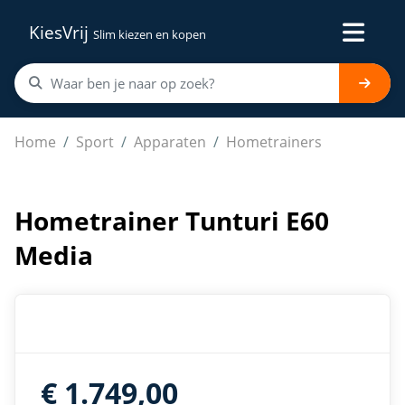
KiesVrij
Slim kiezen en kopen
Hometrainer Tunturi E60 Media
Home
Sport
Apparaten
Hometrainers
Hometrainer Tunturi E60
Media
€ 1.749,00