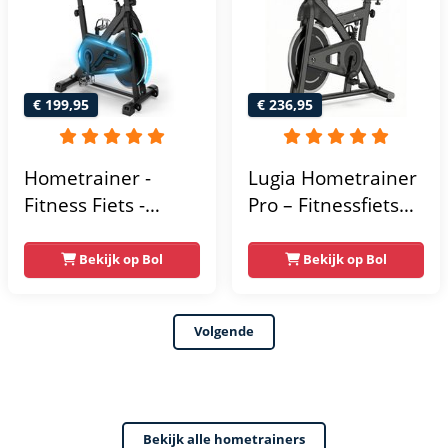
- Hometrainers
Fitness voor Thuis
€ 199,95
€ 236,95
Hometrainer -
Lugia Hometrainer
Fitness Fiets -
Pro – Fitnessfiets
Spinningfiets - 8KG
voor Lange
Vliegwiel -
Gebruikers –
Bekijk op Bol
Bekijk op Bol
Hartslagmeter -
Premium Vering &
Incl App - Extreem
Demping – Extra
Volgende
stil
Soepel & Stil –
Verstelbaar Zadel –
0-100% Weerstand
Bekijk alle hometrainers