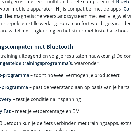
s is uitgerust met een multifunctionele computer met
Blueto
voor mobiele apparaten. Hij is compatibel met de apps
iCo
p
. Het magnetische weerstandssysteem met een vliegwiel 
n soepele en stille werking. Extra comfort wordt gegarandee
bare zadel met rugleuning en het stuur met instelbare hoek.
ngscomputer met Bluetooth
 training uitdagend en volg je resultaten nauwkeurig! De c
ingestelde trainingsprogramma’s
, waaronder:
t-programma
– toont hoeveel vermogen je produceert
-programma
– past de weerstand aan op basis van je harts
overy
– test je conditie na inspanning
y Fat
– meet je vetpercentage en BMI
 Bluetooth kun je de fiets verbinden met trainingsapps, ex
en en je trainingen personaliseren.