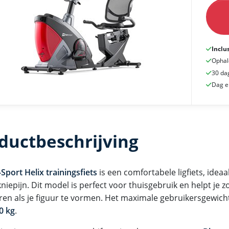
Inclu
Ophal
30 da
Dag e
ductbeschrijving
Sport Helix trainingsfiets
is een comfortabele ligfiets, ide
kniepijn. Dit model is perfect voor thuisgebruik en helpt je z
ren als je figuur te vormen. Het maximale gebruikersgewic
0 kg
.