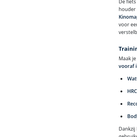
De fiet
houder 
Kinoma
voor ee
verstel
Traini
Maak je
vooraf 
Wat
HRC
Rec
Bod
Dankzij
gebruik