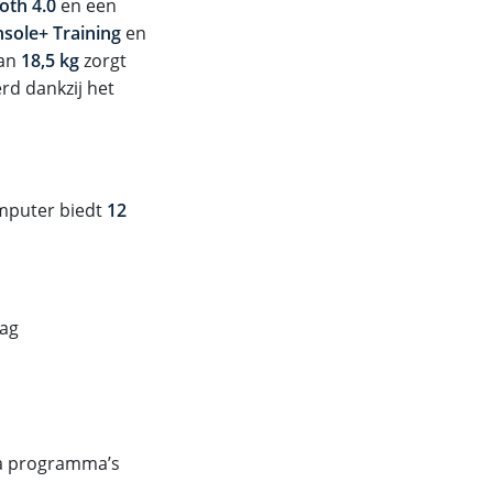
oth 4.0
en een
nsole+ Training
en
van
18,5 kg
zorgt
rd dankzij het
omputer biedt
12
lag
tra programma’s