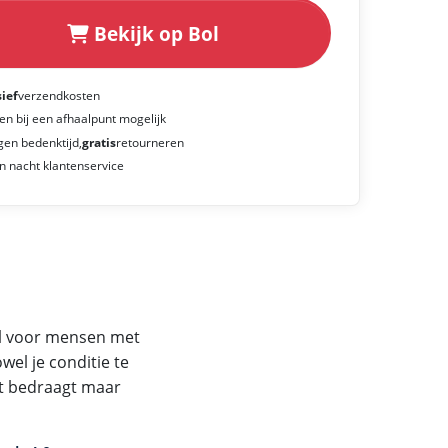
Bekijk op Bol
sief
verzendkosten
en bij een afhaalpunt mogelijk
gen bedenktijd,
gratis
retourneren
n nacht klantenservice
aal voor mensen met
owel je conditie te
ht bedraagt maar