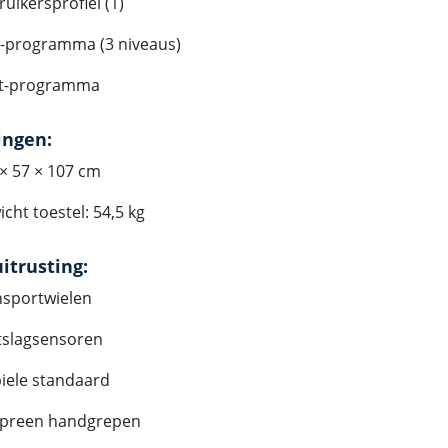
uikersprofiel (1)
-programma (3 niveaus)
t-programma
ingen:
× 57 × 107 cm
cht toestel: 54,5 kg
uitrusting:
nsportwielen
tslagsensoren
iele standaard
preen handgrepen