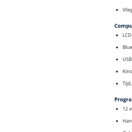
Vlie
Compu
LCD-
Blu
USB
Kin
Tijd
Progr
12 v
Han