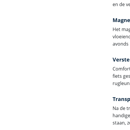
en de ve
Magnet
Het mag
vloeien
avonds o
Verste
Comfort
fiets ge
rugleun
Transp
Na de tr
handige 
staan, z