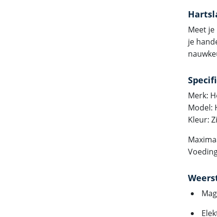
Harts
Meet je
je hand
nauwkeu
Specif
Merk: H
Model: 
Kleur: Z
Maximaa
Voeding
Weers
Mag
Elek