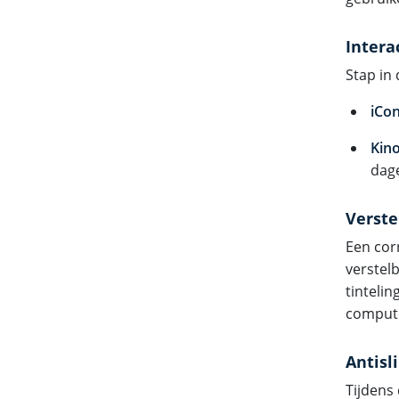
Intera
Stap in
iCon
Kin
dage
Verste
Een corr
verstel
tinteli
comput
Antisl
Tijdens 