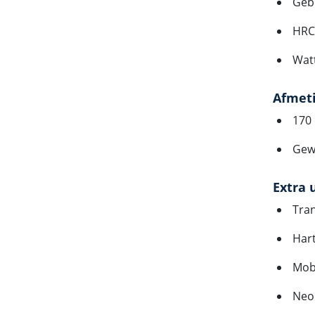
Gebr
HRC
Wat
Afmet
170 
Gewi
Extra 
Tra
Har
Mob
Neo