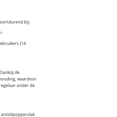
oortdurend bij:
n
ebruikers (14
 Dankzij de
 houding, waardoor
 regelaar onder de
t antislipoppervlak