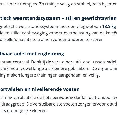
rstelbare riempjes. Zo train je veilig en stabiel, zelfs bij inte
isch weerstandssysteem – stil en gewrichtsvrien
netische weerstandssysteem met een vliegwiel van
18,5 kg
de en stille trapbeweging zonder overbelasting van de knieën
f zelfs ’s nachts te trainen zonder anderen te storen.
lbaar zadel met rugleuning
 staat centraal. Dankzij de verstelbare afstand tussen zadel
schikt voor zowel lange als kleinere gebruikers. De ergonomi
ing maken langere trainingen aangenaam en veilig.
ortwielen en nivellerende voeten
aining verplaats je de fiets eenvoudig dankzij de transportw
draaggreep. De verstelbare stelvoeten zorgen ervoor dat de f
elfs op ongelijke vloeren.