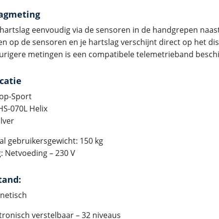
lagmeting
 hartslag eenvoudig via de sensoren in de handgrepen naast 
en op de sensoren en je hartslag verschijnt direct op het di
rigere metingen is een compatibele telemetrieband beschi
icatie
op-Sport
HS-070L Helix
ilver
l gebruikersgewicht: 150 kg
: Netvoeding – 230 V
tand:
netisch
tronisch verstelbaar – 32 niveaus