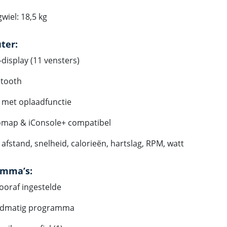
gwiel: 18,5 kg
ter:
display (11 vensters)
etooth
 met oplaadfunctie
omap & iConsole+ compatibel
, afstand, snelheid, calorieën, hartslag, RPM, watt
amma’s:
ooraf ingestelde
dmatig programma