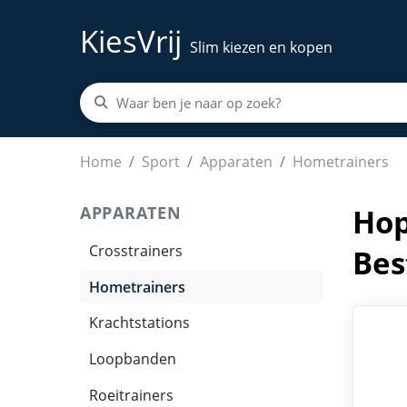
KiesVrij
Slim kiezen en kopen
Hop-Sport HS-070L – Zitergometer – Bluetoot
Home
Sport
Apparaten
Hometrainers
APPARATEN
Hop
Crosstrainers
Bes
Hometrainers
Krachtstations
Loopbanden
Roeitrainers