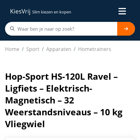
KiesVrij
Slim kiezen en kopen
Hop-Sport HS-120L Ravel – Ligfiets – Elektrisch-Magneti
Home
Sport
Apparaten
Hometrainers
Hop-Sport HS-120L Ravel –
Ligfiets – Elektrisch-
Magnetisch – 32
Weerstandsniveaus – 10 kg
Vliegwiel