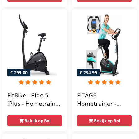
Hartslagsensoren -
- Tablethouder -
Gemakkelijk te
Hartslagfunctie en
transporteren -
transportwielen
Antislippedalen -
Homegym -
Stabiele structuur -
Max.
gebruikersgewicht
110 kg - Zwart en
€ 299,00
€ 254,99
Blauw
FitBike - Ride 5
FITAGE
iPlus - Hometrainer
Hometrainer -
- 18
Fitnessfiets met 32
Trainingsprogramma's
Weerstandsniveaus
Bekijk op Bol
Bekijk op Bol
- Hartslagsensoren
- Tablethouder
voor Bluetooth