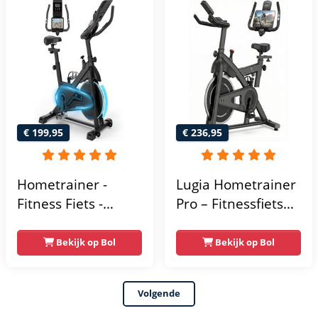
Kinomap & Zwift -
Fiets Lage Instap,
Ergonomisch & Stil
- Hometrainers
Fitness voor Thuis
€ 199,95
€ 236,95
Hometrainer -
Lugia Hometrainer
Fitness Fiets -
Pro – Fitnessfiets
Spinningfiets - 8KG
voor Lange
Vliegwiel -
Gebruikers –
Bekijk op Bol
Bekijk op Bol
Hartslagmeter -
Premium Vering &
Incl App - Extreem
Demping – Extra
Volgende
stil
Soepel & Stil –