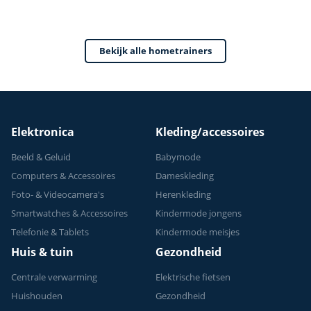
Verstelbaar Zadel –
0-100% Weerstand
Bekijk alle hometrainers
Elektronica
Kleding/accessoires
Beeld & Geluid
Babymode
Computers & Accessoires
Dameskleding
Foto- & Videocamera's
Herenkleding
Smartwatches & Accessoires
Kindermode jongens
Telefonie & Tablets
Kindermode meisjes
Huis & tuin
Gezondheid
Centrale verwarming
Elektrische fietsen
Huishouden
Gezondheid