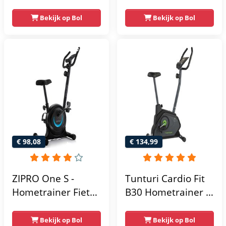
Display -
Magnetische
Verstelbaar Zadel -
Weerstandniveau's
Bekijk op Bol
Bekijk op Bol
0-100% weerstand
- Verstelbaar zadel
niveaus -
- Display met
Hartslagfunctie -
Tablethouder -
Max 130kg -
Max. 120 kg
Extreem Stil
Gebruikersgewicht
- Fitnessfiets
€ 98,08
€ 134,99
ZIPRO One S -
Tunturi Cardio Fit
Hometrainer Fiets -
B30 Hometrainer -
Fitness Fiets -
Fitness fiets met 8
Magnetische Fiets -
weerstandsniveaus
Bekijk op Bol
Bekijk op Bol