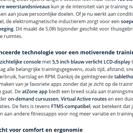
are weerstandsniveaus
kun je de intensiteit van je training
en aan jouw persoonlijke doelen. Of je nu werkt aan condit
tel, de elektromagnetische inductierem zorgt voor een
soepe
weging
. Dit maakt de 5.0Ri bijzonder geschikt voor thuisgebrui
e ruimtes.
ceerde technologie voor een motiverende traini
zichtelijke console
met
5,5 inch blauw verlicht LCD-display
t
g alle belangrijke trainingsgegevens, zoals tijd, afstand, sn
verbruik, hartslag en RPM. Dankzij de geïntegreerde
tableth
maken van je favoriete apps zonder dat je zicht op de train
n gaat. De
atZone app
biedt een breed scala aan trainingsm
der
on-demand cursussen
,
Virtual Active routes
en een duid
aties. De fiets is tevens
FTMS-compatibel
, wat betekent dat
n aan andere fitnessapps voor nog meer variatie en training
ht voor comfort en ergonomie