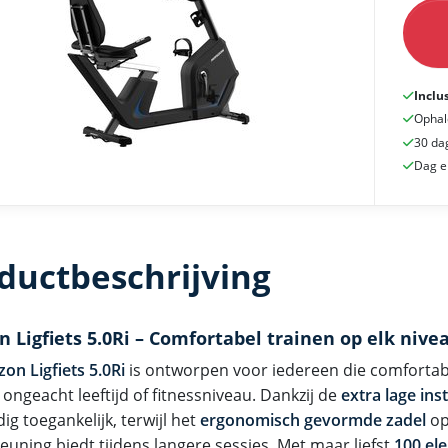
Inclu
Ophal
30 da
Dag e
ductbeschrijving
n Ligfiets 5.0Ri – Comfortabel trainen op elk nive
zon Ligfiets 5.0Ri
is ontworpen voor iedereen die comfortabel
 ongeacht leeftijd of fitnessniveau. Dankzij de
extra lage ins
g toegankelijk, terwijl het
ergonomisch gevormde zadel
op
euning biedt tijdens langere sessies. Met maar liefst
100 el