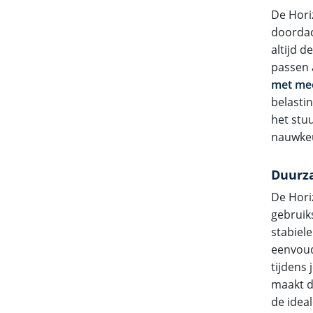
De Horiz
doorda
altijd 
passen 
met mee
belasti
het stu
nauwkeu
Duurza
De Hori
gebruik
stabiele
eenvoud
tijdens
maakt de
de idea