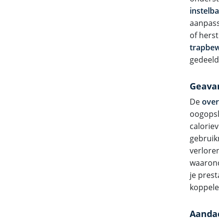
instelb
aanpass
of hers
trapbe
gedeeld
Geavan
De
over
oogopsla
calorie
gebruik
verlore
waaron
je prest
koppele
Aandac