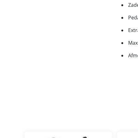
Zade
Peda
Extr
Max.
Afme