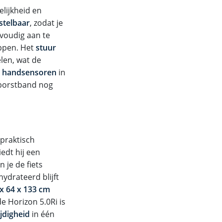
elijkheid en
rstelbaar
, zodat je
nvoudig aan te
appen. Het
stuur
len, wat de
e
handsensoren
in
e borstband nog
 praktisch
edt hij een
 je de fiets
hydrateerd blijft
x 64 x 133 cm
e Horizon 5.0Ri is
ijdigheid
in één