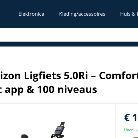
Elektronica
Kleding/accessoires
Huis & 
ainer met app & 100 niveaus
izon Ligfiets 5.0Ri – Comfo
 app & 100 niveaus
€ 
Uiterlij