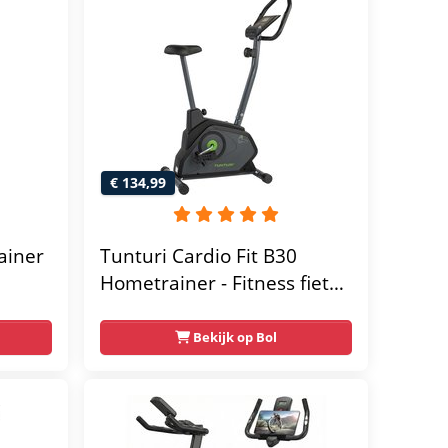
€ 134,99
ainer
Tunturi Cardio Fit B30
Hometrainer - Fitness fiets
met 8 weerstandsniveaus -
Tablethouder -
Bekijk op Bol
Hartslagfunctie en
transportwielen
megym
Max.