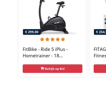
€ 299,00
€ 254,
FitBike - Ride 5 iPlus -
FITAG
Hometrainer - 18
Fitne
Trainingsprogramma's -
Weers
Hartslagsensoren
Table
Bekijk op Bol
Bluet
- Fiet
Ergon
Homet
Thuis