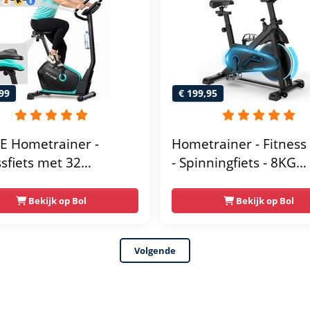
gebruikersgewicht 110
Zwart en Blauw
99
€ 199,95
E Hometrainer -
Hometrainer - Fitness 
ssfiets met 32
- Spinningfiets - 8KG
tandsniveaus -
Vliegwiel -Hartslagmet
thouder voor
Incl App - Extreem stil
Bekijk op Bol
Bekijk op Bol
ooth Kinomap & Zwift
s Lage Instap,
Volgende
omisch & Stil -
rainers Fitness voor