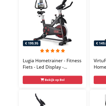
€ 199,95
€ 149,
Lugia Hometrainer - Fitness
Virtu
Fiets - Led Display -
Homet
Verstelbaar Zadel - 0-100%
Magne
weerstand niveaus -
Weers
Bekijk op Bol
Hartslagfunctie - Max 130kg
Verst
- Extreem Stil
met T
120 k
Fitnes