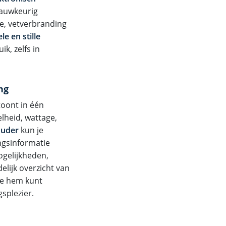
 nauwkeurig
ie, vetverbranding
le en stille
k, zelfs in
ng
oont in één
elheid, wattage,
ouder
kun je
ingsinformatie
ogelijkheden,
elijk overzicht van
 je hem kunt
splezier.