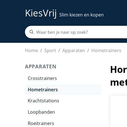
KiesVrij
Slim kiezen en kopen
Horizon Ligfiets 5.0Ri – Comfortabele hometr
Home
Sport
Apparaten
Hometrainers
APPARATEN
Hor
Crosstrainers
met
Hometrainers
Krachtstations
Loopbanden
Roeitrainers