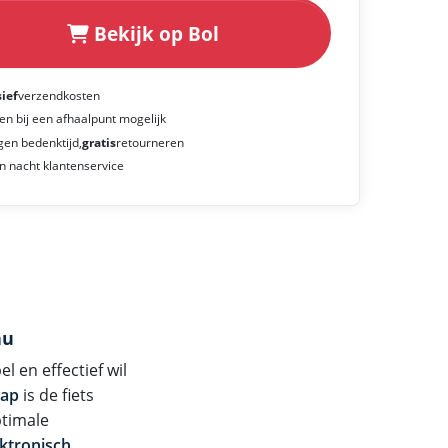
Bekijk op Bol
sief
verzendkosten
en bij een afhaalpunt mogelijk
gen bedenktijd,
gratis
retourneren
n nacht klantenservice
au
 en effectief wil
tap
is de fiets
timale
ektronisch