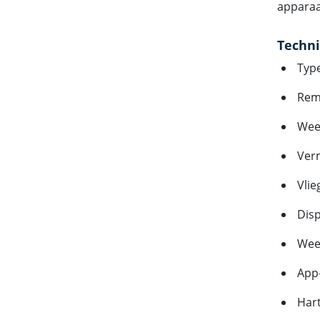
apparaa
Techni
Type
Rem
Weer
Ver
Vlie
Disp
Weer
App-
Har