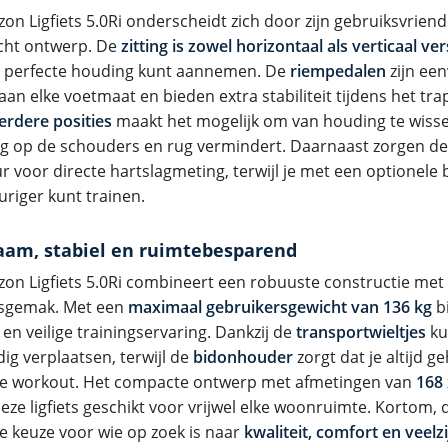
on Ligfiets 5.0Ri onderscheidt zich door zijn gebruiksvriend
cht ontwerp. De
zitting is zowel horizontaal als verticaal ve
de perfecte houding kunt aannemen. De
riempedalen
zijn ee
aan elke voetmaat en bieden extra stabiliteit tijdens het tr
rdere posities
maakt het mogelijk om van houding te wisse
ng op de schouders en rug vermindert. Daarnaast zorgen d
ur voor directe hartslagmeting, terwijl je met een optionel
riger kunt trainen.
am, stabiel en ruimtebesparend
zon Ligfiets 5.0Ri combineert een robuuste constructie met
sgemak. Met een
maximaal gebruikersgewicht van 136 kg
bi
 en veilige trainingservaring. Dankzij de
transportwieltjes
kun
ig verplaatsen, terwijl de
bidonhouder
zorgt dat je altijd ge
 je workout. Het compacte ontwerp met afmetingen van
168 
ze ligfiets geschikt voor vrijwel elke woonruimte. Kortom, d
le keuze voor wie op zoek is naar
kwaliteit, comfort en veelz