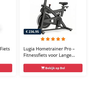
 kg -
€ 236,95
Fiets
Lugia Hometrainer Pro –
Fitnessfiets voor Lange
er -
Gebruikers – Premium
Vering & Demping – Extra
Bekijk op Bol
Soepel & Stil – Verstelbaar
Zadel – 0-100% Weerstand