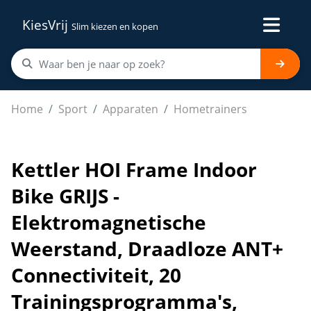
KiesVrij
Slim kiezen en kopen
Kettler HOI Frame Indoor Bike GRIJS - Elektromagnetis
Home
Sport
Apparaten
Hometrainers
Kettler HOI Frame Indoor
Bike GRIJS -
Elektromagnetische
Weerstand, Draadloze ANT+
Connectiviteit, 20
Trainingsprogramma's,