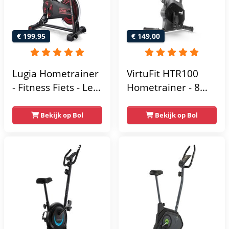
€ 199,95
€ 149,00
Lugia Hometrainer
VirtuFit HTR100
- Fitness Fiets - Led
Hometrainer - 8
Display -
Magnetische
Verstelbaar Zadel -
Weerstandniveau's
Bekijk op Bol
Bekijk op Bol
0-100% weerstand
- Verstelbaar zadel
niveaus -
- Display met
Hartslagfunctie -
Tablethouder -
Max 130kg -
Max. 120 kg
Extreem Stil
Gebruikersgewicht
- Fitnessfiets