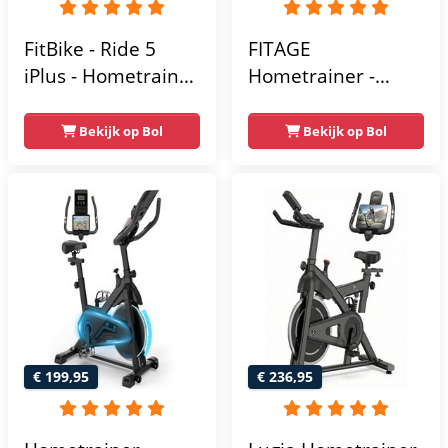
FitBike - Ride 5
FITAGE
iPlus - Hometrainer
Hometrainer -
- 18
Fitnessfiets met 32
Trainingsprogramma's
Weerstandsniveaus
Bekijk op Bol
Bekijk op Bol
- Hartslagsensoren
- Tablethouder
voor Bluetooth
Kinomap & Zwift -
Fiets Lage Instap,
Ergonomisch & Stil
- Hometrainers
Fitness voor Thuis
€ 199,95
€ 236,95