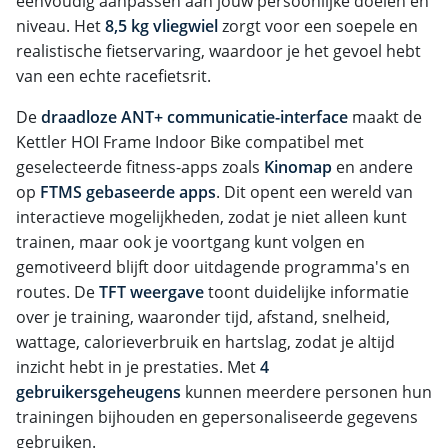
eenvoudig aanpassen aan jouw persoonlijke doelen en
niveau. Het
8,5 kg vliegwiel
zorgt voor een soepele en
realistische fietservaring, waardoor je het gevoel hebt
van een echte racefietsrit.
De
draadloze ANT+ communicatie-interface
maakt de
Kettler HOI Frame Indoor Bike compatibel met
geselecteerde fitness-apps zoals
Kinomap
en andere
op
FTMS gebaseerde apps
. Dit opent een wereld van
interactieve mogelijkheden, zodat je niet alleen kunt
trainen, maar ook je voortgang kunt volgen en
gemotiveerd blijft door uitdagende programma's en
routes. De
TFT weergave
toont duidelijke informatie
over je training, waaronder tijd, afstand, snelheid,
wattage, calorieverbruik en hartslag, zodat je altijd
inzicht hebt in je prestaties. Met
4
gebruikersgeheugens
kunnen meerdere personen hun
trainingen bijhouden en gepersonaliseerde gegevens
gebruiken.