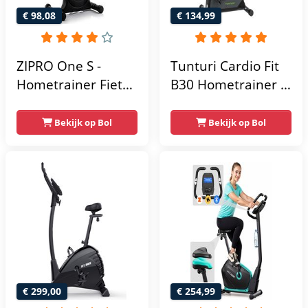
€ 98,08
€ 134,99
ZIPRO One S -
Tunturi Cardio Fit
Hometrainer Fiets -
B30 Hometrainer -
Fitness Fiets -
Fitness fiets met 8
Magnetische Fiets -
weerstandsniveaus
Bekijk op Bol
Bekijk op Bol
Hartslagsensoren -
- Tablethouder -
Gemakkelijk te
Hartslagfunctie en
transporteren -
transportwielen
Antislippedalen -
Homegym -
Stabiele structuur -
Max.
gebruikersgewicht
110 kg - Zwart en
€ 299,00
€ 254,99
Blauw