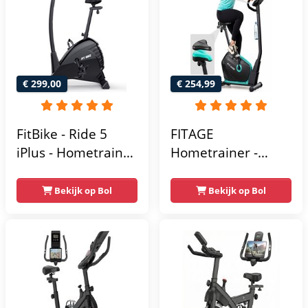
Homegym -
Stabiele structuur -
Max.
gebruikersgewicht
110 kg - Zwart en
€ 299,00
€ 254,99
Blauw
FitBike - Ride 5
FITAGE
iPlus - Hometrainer
Hometrainer -
- 18
Fitnessfiets met 32
Trainingsprogramma's
Weerstandsniveaus
Bekijk op Bol
Bekijk op Bol
- Hartslagsensoren
- Tablethouder
voor Bluetooth
Kinomap & Zwift -
Fiets Lage Instap,
Ergonomisch & Stil
- Hometrainers