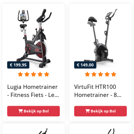
€ 199,95
€ 149,00
Lugia Hometrainer
VirtuFit HTR100
- Fitness Fiets - Led
Hometrainer - 8
Display -
Magnetische
Verstelbaar Zadel -
Weerstandniveau's
Bekijk op Bol
Bekijk op Bol
0-100% weerstand
- Verstelbaar zadel
niveaus -
- Display met