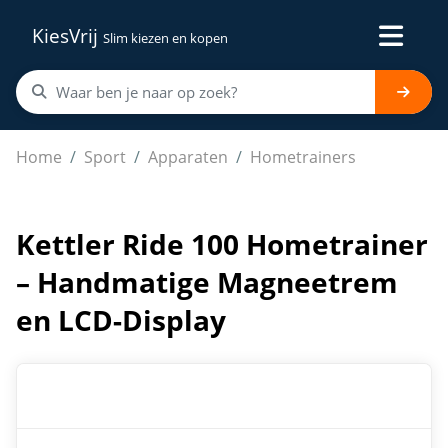
KiesVrij
Slim kiezen en kopen
Kettler Ride 100 Hometrainer – Handmatige Magneetre
Home
Sport
Apparaten
Hometrainers
Kettler Ride 100 Hometrainer
– Handmatige Magneetrem
en LCD-Display