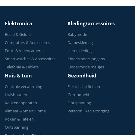
Elektronica
Kleding/accessoires
Beeld & Geluid
Babymode
Computers & Accessoires
Dameskleding
Foto- & Videocamera's
Herenkleding
Smartwatches & Accessoires
Kindermode jongens
Telefonie & Tablets
Kindermode meisjes
Huis & tuin
Gezondheid
Centrale verwarming
Elektrische fietsen
Huishouden
Gezondheid
Keukenapparaten
Ontspanning
Klimaat & Smart Home
Persoonlijke verzorging
Koken & Tafelen
Ontspanning