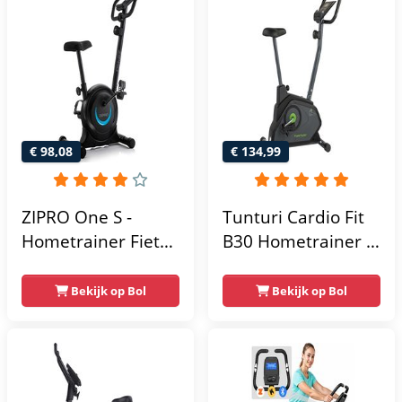
Hartslagfunctie -
Tablethouder -
Max 130kg -
Max. 120 kg
Extreem Stil
Gebruikersgewicht
- Fitnessfiets
€ 98,08
€ 134,99
ZIPRO One S -
Tunturi Cardio Fit
Hometrainer Fiets -
B30 Hometrainer -
Fitness Fiets -
Fitness fiets met 8
Magnetische Fiets -
weerstandsniveaus
Bekijk op Bol
Bekijk op Bol
Hartslagsensoren -
- Tablethouder -
Gemakkelijk te
Hartslagfunctie en
transporteren -
transportwielen
Antislippedalen -