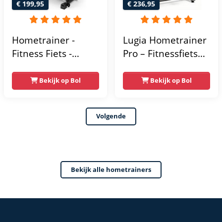
€ 199,95
€ 236,95
Hometrainer -
Lugia Hometrainer
Fitness Fiets -
Pro – Fitnessfiets
Spinningfiets - 8KG
voor Lange
Vliegwiel -
Gebruikers –
Bekijk op Bol
Bekijk op Bol
Hartslagmeter -
Premium Vering &
Incl App - Extreem
Demping – Extra
Volgende
stil
Soepel & Stil –
Verstelbaar Zadel –
0-100% Weerstand
Bekijk alle hometrainers