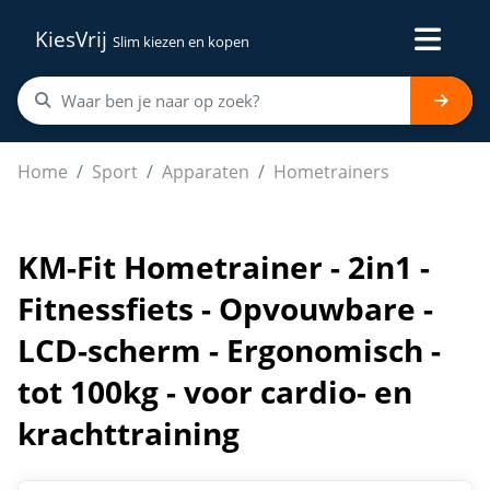
KiesVrij
Slim kiezen en kopen
KM-Fit Hometrainer - 2in1 - Fitnessfiets - Opvouwbare -
Home
Sport
Apparaten
Hometrainers
KM-Fit Hometrainer - 2in1 -
Fitnessfiets - Opvouwbare -
LCD-scherm - Ergonomisch -
tot 100kg - voor cardio- en
krachttraining