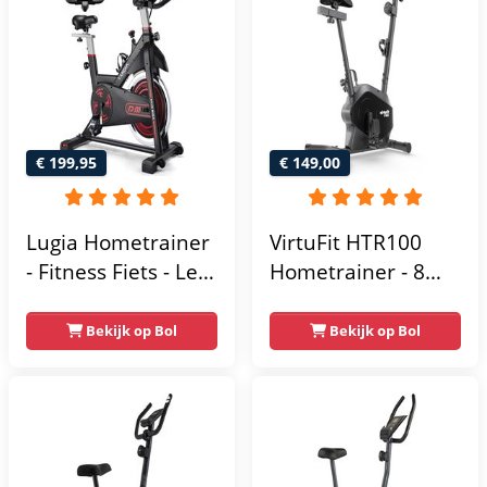
€ 199,95
€ 149,00
Lugia Hometrainer
VirtuFit HTR100
- Fitness Fiets - Led
Hometrainer - 8
Display -
Magnetische
Verstelbaar Zadel -
Weerstandniveau's
Bekijk op Bol
Bekijk op Bol
0-100% weerstand
- Verstelbaar zadel
niveaus -
- Display met
Hartslagfunctie -
Tablethouder -
Max 130kg -
Max. 120 kg
Extreem Stil
Gebruikersgewicht